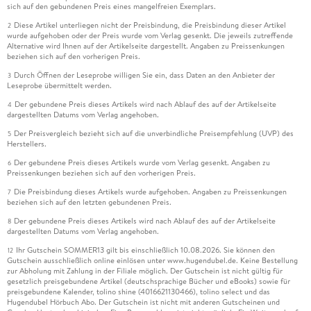
sich auf den gebundenen Preis eines mangelfreien Exemplars.
Diese Artikel unterliegen nicht der Preisbindung, die Preisbindung dieser Artikel
2
wurde aufgehoben oder der Preis wurde vom Verlag gesenkt. Die jeweils zutreffende
Alternative wird Ihnen auf der Artikelseite dargestellt. Angaben zu Preissenkungen
beziehen sich auf den vorherigen Preis.
Durch Öffnen der Leseprobe willigen Sie ein, dass Daten an den Anbieter der
3
Leseprobe übermittelt werden.
Der gebundene Preis dieses Artikels wird nach Ablauf des auf der Artikelseite
4
dargestellten Datums vom Verlag angehoben.
Der Preisvergleich bezieht sich auf die unverbindliche Preisempfehlung (UVP) des
5
Herstellers.
Der gebundene Preis dieses Artikels wurde vom Verlag gesenkt. Angaben zu
6
Preissenkungen beziehen sich auf den vorherigen Preis.
Die Preisbindung dieses Artikels wurde aufgehoben. Angaben zu Preissenkungen
7
beziehen sich auf den letzten gebundenen Preis.
Der gebundene Preis dieses Artikels wird nach Ablauf des auf der Artikelseite
8
dargestellten Datums vom Verlag angehoben.
Ihr Gutschein SOMMER13 gilt bis einschließlich 10.08.2026. Sie können den
12
Gutschein ausschließlich online einlösen unter www.hugendubel.de. Keine Bestellung
zur Abholung mit Zahlung in der Filiale möglich. Der Gutschein ist nicht gültig für
gesetzlich preisgebundene Artikel (deutschsprachige Bücher und eBooks) sowie für
preisgebundene Kalender, tolino shine (4016621130466), tolino select und das
Hugendubel Hörbuch Abo. Der Gutschein ist nicht mit anderen Gutscheinen und