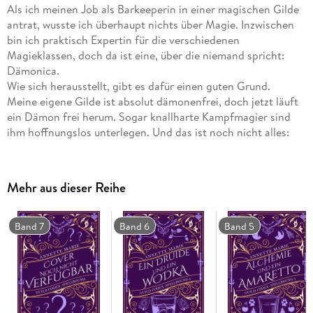
Als ich meinen Job als Barkeeperin in einer magischen Gilde
antrat, wusste ich überhaupt nichts über Magie. Inzwischen
bin ich praktisch Expertin für die verschiedenen
Magieklassen, doch da ist eine, über die niemand spricht:
Dämonica.
Wie sich herausstellt, gibt es dafür einen guten Grund.
Meine eigene Gilde ist absolut dämonenfrei, doch jetzt läuft
ein Dämon frei herum. Sogar knallharte Kampfmagier sind
ihm hoffnungslos unterlegen. Und das ist noch nicht alles:
das Monster, das sie verfolgen, versteckt sich nicht. Es flieht
nicht. Es tötet nicht wahllos.
Der Dämon ist selbst auf der Jagd. Und in einer Stadt voller
Mehr aus dieser Reihe
Mythiker sucht er nach noch tödlicherer Beute . . .
Band 7
Band 6
Band 5