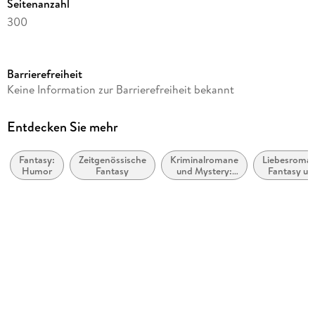
Seitenanzahl
300
Reihe
Guild Codex: Spellbound, 4
Barrierefreiheit
Autor/Autorin
Keine Information zur Barrierefreiheit bekannt
Annette Marie
Übersetzung
Entdecken Sie mehr
Jeannette Bauroth
Fantasy:
Zeitgenössische
Kriminalromane
Liebesroman
Verlag/Hersteller
Humor
Fantasy
und Mystery:
Fantasy un
Second Chances Verlag
Humor
paranorma
Originaltitel
Demon Magic and a Martini
Originalsprache
englisch
Produktart
gebunden