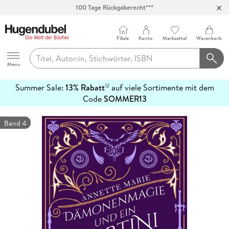
Abholung in über 100 Filialen
Filiale
Konto
Merkzettel
Warenkorb
Hugendubel
Menu
Summer Sale:
13% Rabatt
auf viele Sortimente mit dem
12
mehr
Code
SOMMER13
erfahren
Band 4