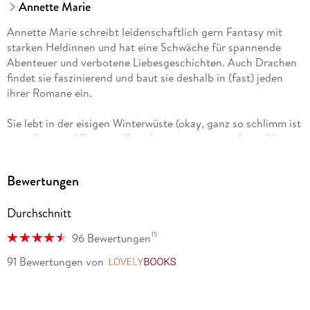
Annette Marie
Annette Marie schreibt leidenschaftlich gern Fantasy mit
starken Heldinnen und hat eine Schwäche für spannende
Abenteuer und verbotene Liebesgeschichten. Auch Drachen
findet sie faszinierend und baut sie deshalb in (fast) jeden
ihrer Romane ein.
Sie lebt in der eisigen Winterwüste (okay, ganz so schlimm ist
es nicht) von Alberta in Kanada, zusammen mit ihrem Mann
und ihrem pelzigen Diener der Dunkelheit alias Kater Caesar.
In ihrer Freizeit steckt sie oft ellbogentief in einem
Bewertungen
Kunstprojekt und vergisst dabei gern mal die Zeit.
Durchschnitt
15
96 Bewertungen
91 Bewertungen
von
LovelyBooks