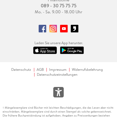
089 - 30 75 75 75
Mo. - Sa. 9.00 - 18.00 Uhr
Laden Sie unsere App herunter.
Datenschutz
AGB
Impressum
Widerrufsbelehrung
Datenschutzeinstellungen
Mängelexemplare sind Bücher mit leichten Beschädigungen, die das Lesen aber nicht
1
einschränken. Mängelexemplare sind durch einen Stempel als solche gekennzeichnet.
Die frühere Buchpreisbindung ist aufgehoben. Angaben zu Preissenkungen beziehen