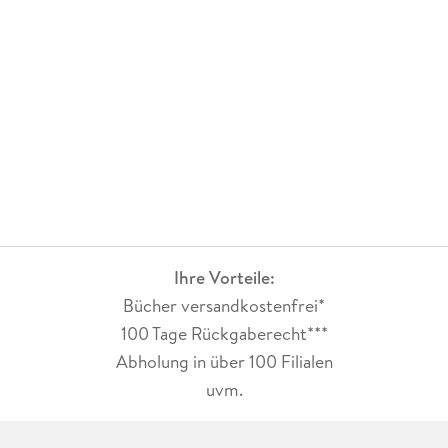
ultraspannende, actionreiche, aber auch emotionsgeladene
Story, die ich in einem Zug zu Ende gelesen habe. Die
Augenblicke im Crow and Hammer habe ich genossen und
ich bin schon sehr gespannt, wie es weitergehen
wird. Absolut lesenswert!
Ihre Vorteile:
Bücher versandkostenfrei*
100 Tage Rückgaberecht***
Abholung in über 100 Filialen
uvm.