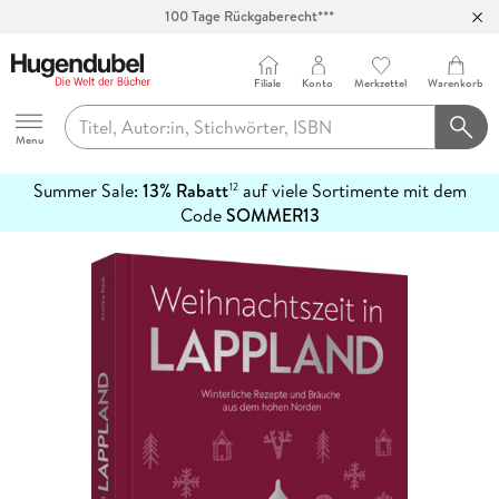
100 Tage Rückgaberecht***
Abholung in über 100 Filialen
Filiale
Konto
Merkzettel
Warenkorb
Hugendubel
Menu
Summer Sale:
13% Rabatt
auf viele Sortimente mit dem
12
mehr
Code
SOMMER13
erfahren