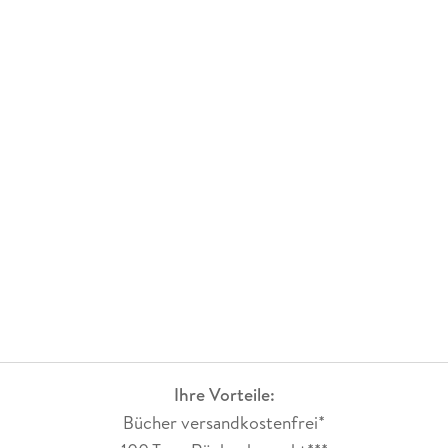
unglaublich vielseitig und wertvoll. Dazu kommen die
liebevollen Fotografien, die nicht nur leckere Gerichte und
Kekse zeigen, sondern auch tolle Naturaufnahmen, die sofort
nach Lappland einladen.
Insgesamt ist dieses Buch eine erfrischende Einladung, um
Lappland im Winter und besonders in der Weihnachtszeit
kennenzulernen.
Ihre Vorteile:
Bücher versandkostenfrei*