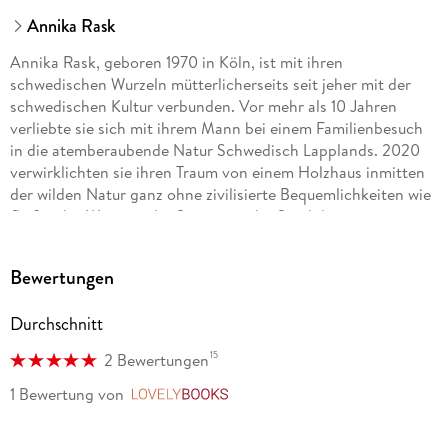
Annika Rask
Annika Rask, geboren 1970 in Köln, ist mit ihren
schwedischen Wurzeln mütterlicherseits seit jeher mit der
schwedischen Kultur verbunden. Vor mehr als 10 Jahren
verliebte sie sich mit ihrem Mann bei einem Familienbesuch
in die atemberaubende Natur Schwedisch Lapplands. 2020
verwirklichten sie ihren Traum von einem Holzhaus inmitten
der wilden Natur ganz ohne zivilisierte Bequemlichkeiten wie
fließendes Wasser oder Strom aus der Steckdose.
Ihr Buch ist eine Liebeserklärung an ihre zweite Heimat und
Bewertungen
richtet sich an alle, die sich für schwedische Kultur, nordische
Küche und die Magie der Weihnachtszeit begeistern.
Durchschnitt
Ihre Leidenschaft für die Natur und das einfache Leben in
15
2 Bewertungen
Schwedisch Lappland teilt sie auf ihrer Webseite
Ausgerechnet-Lappland, auf der sie über die Abenteuer und
1 Bewertung
von
LovelyBooks
Erfahrungen in der Wildnis schreibt.