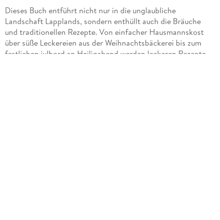
Dieses Buch entführt nicht nur in die unglaubliche
Landschaft Lapplands, sondern enthüllt auch die Bräuche
und traditionellen Rezepte. Von einfacher Hausmannskost
über süße Leckereien aus der Weihnachtsbäckerei bis zum
festlichen julbord an Heiligabend werden leckeren Rezepte
im Buch vorgestellt. Mit Zutatenlisten, einfachen
Zubereitungsanleitung, appetitanregenden Fotografien und
einigen Tipps können Köttbullar, Glögg, schwedische
Pfefferkuchen und Elchbraten einfach nachgekocht und -
gebackt werden.
Über 55 köstliche Rezepte sowie eine Anleitung zur
Kerzenherstellung finden sich im Buch. Daneben gibt es aber
viel Wissenswertes über die samische Kultur, Polarlichter und
Rentiere zu lesen.
Das Buch ist wie eine kleine Zeitreise. Es erzählt, wie sich die
schwedische Weihnacht von ihren heidnischen Wurzeln bis
heute entwickelt hat und zeigt besondere Bräuche.
Ich finde diese besondere Mischung aus Rezepten, Sagen,
Bräuchen, Kulturentwicklung und wissenswerten
Informationen richtig stimmig. Es macht das Buch