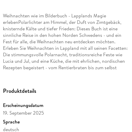
Weihnachten wie im Bilderbuch - Lapplands Magie
erlebenPolarlichter am Himmel, der Duft von Zimtgebäck,
knisternde Kälte und tiefer Frieden: Dieses Buch ist eine
sinnliche Reise in den hohen Norden Schwedens - und ein
Fest für alle, die Weihnachten neu entdecken möchten.
Erleben Sie Weihnachten in Lappland mit all seinen Facetten:
Die stimmungsvolle Polarnacht, traditionsreiche Feste wie
Lucia und Jul, und eine Küche, die mit ehrlichen, nordischen
Rezepten begeistert - vom Rentierbraten bis zum selbst
gemachten Glögg. Annika Rask erzählt sehr persönlich von
ihrem Weg in ein einfaches, entschleunigtes Leben - in einem
kleinen Holzhaus im verschneiten Nirgendwo. Mit viel Liebe
Produktdetails
zum Detail schildert sie samische Bräuche, Naturerlebnisse
und den Zauber nordischer Weihnachten. Ein Buch, das
Erscheinungsdatum
wärmt, inspiriert und den Wunsch weckt, selbst
19. September 2025
aufzubrechen.
Sprache
deutsch