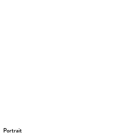
München, Nina Baier, info@verlagshaus.de
Portrait