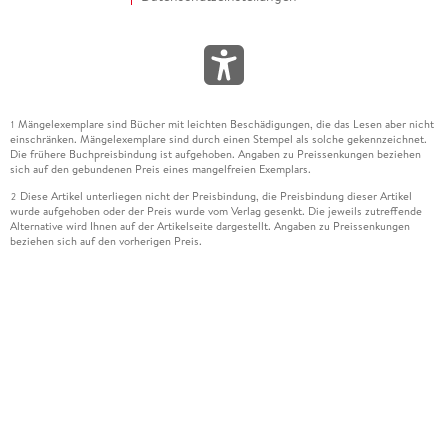
Mängelexemplare sind Bücher mit leichten Beschädigungen, die das Lesen aber nicht
1
einschränken. Mängelexemplare sind durch einen Stempel als solche gekennzeichnet.
Die frühere Buchpreisbindung ist aufgehoben. Angaben zu Preissenkungen beziehen
sich auf den gebundenen Preis eines mangelfreien Exemplars.
Diese Artikel unterliegen nicht der Preisbindung, die Preisbindung dieser Artikel
2
wurde aufgehoben oder der Preis wurde vom Verlag gesenkt. Die jeweils zutreffende
Alternative wird Ihnen auf der Artikelseite dargestellt. Angaben zu Preissenkungen
beziehen sich auf den vorherigen Preis.
Durch Öffnen der Leseprobe willigen Sie ein, dass Daten an den Anbieter der
3
Leseprobe übermittelt werden.
Der gebundene Preis dieses Artikels wird nach Ablauf des auf der Artikelseite
4
dargestellten Datums vom Verlag angehoben.
Der Preisvergleich bezieht sich auf die unverbindliche Preisempfehlung (UVP) des
5
Herstellers.
Der gebundene Preis dieses Artikels wurde vom Verlag gesenkt. Angaben zu
6
Preissenkungen beziehen sich auf den vorherigen Preis.
Die Preisbindung dieses Artikels wurde aufgehoben. Angaben zu Preissenkungen
7