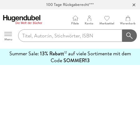
100 Tage Rückgaberecht***
Abholung in über 100 Filialen
Filiale
Konto
Merkzettel
Warenkorb
Hugendubel
Menu
Summer Sale:
13% Rabatt
auf viele Sortimente mit dem
12
mehr
Code
SOMMER13
erfahren