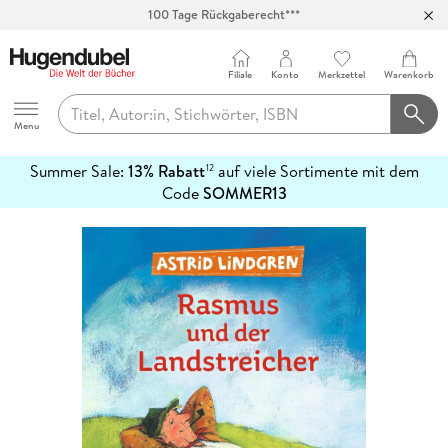
100 Tage Rückgaberecht***
Abholung in über 100 Filialen
Filiale
Konto
Merkzettel
Warenkorb
Hugendubel
Menu
Summer Sale:
13% Rabatt
auf viele Sortimente mit dem
12
mehr
Code
SOMMER13
erfahren