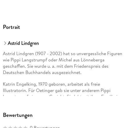
216/152/25 mm
ISBN
9783789141652
Herstelleradresse
Portrait
Verlag Friedrich Oetinger GmbH, Max-Brauer-Allee 34,
22765 Hamburg, Produktsicherheit,
Astrid Lindgren
produkt@verlagsgruppe-oetinger.de
Astrid Lindgren (1907 - 2002) hat so unvergessliche Figuren
wie Pippi Langstrumpf oder Michel aus Lönneberga
geschaffen. Sie wurde u. a. mit dem Friedenspreis des
Deutschen Buchhandels ausgezeichnet.
Katrin Engelking, 1970 geboren, arbeitet als freie
Illustratorin. Für Oetinger gab sie unter anderem Pippi
Langstrumpf ein neues Gesicht. Sie lebt mit ihrer Familie in
Hamburg.
Bewertungen
Horst Lemke (1922 1985), wurde in Berlin geboren. Kurz vor
dem Abitur musste er die Schule wegen einer Goebbels-
Karikatur verlassen. Dennoch konnte er von 1939 bis 1941 an
0 Bewertungen