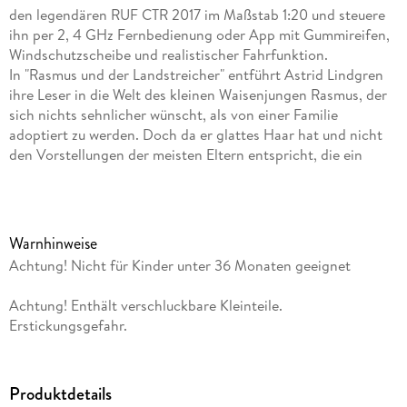
den legendären RUF CTR 2017 im Maßstab 1:20 und steuere
ihn per 2, 4 GHz Fernbedienung oder App mit Gummireifen,
Windschutzscheibe und realistischer Fahrfunktion.
In "Rasmus und der Landstreicher" entführt Astrid Lindgren
ihre Leser in die Welt des kleinen Waisenjungen Rasmus, der
sich nichts sehnlicher wünscht, als von einer Familie
adoptiert zu werden. Doch da er glattes Haar hat und nicht
den Vorstellungen der meisten Eltern entspricht, die ein
Waisenkind aufnehmen möchten, fühlt er sich unerwünscht
und überflüssig. Getrieben von dem Gedanken, dass es
irgendwo jemanden geben muss, der ihn so akzeptiert, wie er
ist, fasst Rasmus den mutigen Entschluss, aus dem
Warnhinweise
Waisenhaus zu fliehen. Auf seiner Reise begegnet er dem
Achtung! Nicht für Kinder unter 36 Monaten geeignet
freundlichen Landstreicher Oskar, der zu einem treuen
Weggefährten wird. Gemeinsam erleben sie zahlreiche
Achtung! Enthält verschluckbare Kleinteile.
Abenteuer und stellen sich den Herausforderungen des
Erstickungsgefahr.
Lebens auf der Straße, während Rasmus weiterhin von einer
Familie träumt, die ihn liebt und annimmt.
Produktdetails
Die Geschichte ist nicht nur eine spannende und berührende