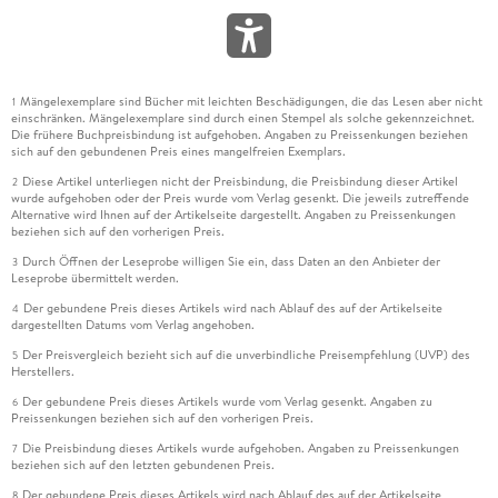
Mängelexemplare sind Bücher mit leichten Beschädigungen, die das Lesen aber nicht
1
einschränken. Mängelexemplare sind durch einen Stempel als solche gekennzeichnet.
Die frühere Buchpreisbindung ist aufgehoben. Angaben zu Preissenkungen beziehen
sich auf den gebundenen Preis eines mangelfreien Exemplars.
Diese Artikel unterliegen nicht der Preisbindung, die Preisbindung dieser Artikel
2
wurde aufgehoben oder der Preis wurde vom Verlag gesenkt. Die jeweils zutreffende
Alternative wird Ihnen auf der Artikelseite dargestellt. Angaben zu Preissenkungen
beziehen sich auf den vorherigen Preis.
Durch Öffnen der Leseprobe willigen Sie ein, dass Daten an den Anbieter der
3
Leseprobe übermittelt werden.
Der gebundene Preis dieses Artikels wird nach Ablauf des auf der Artikelseite
4
dargestellten Datums vom Verlag angehoben.
Der Preisvergleich bezieht sich auf die unverbindliche Preisempfehlung (UVP) des
5
Herstellers.
Der gebundene Preis dieses Artikels wurde vom Verlag gesenkt. Angaben zu
6
Preissenkungen beziehen sich auf den vorherigen Preis.
Die Preisbindung dieses Artikels wurde aufgehoben. Angaben zu Preissenkungen
7
beziehen sich auf den letzten gebundenen Preis.
Der gebundene Preis dieses Artikels wird nach Ablauf des auf der Artikelseite
8