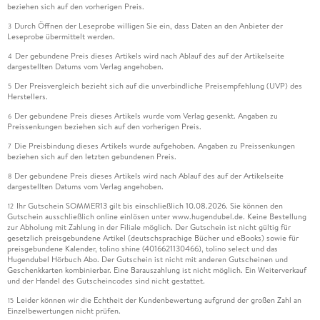
beziehen sich auf den vorherigen Preis.
Durch Öffnen der Leseprobe willigen Sie ein, dass Daten an den Anbieter der
3
Leseprobe übermittelt werden.
Der gebundene Preis dieses Artikels wird nach Ablauf des auf der Artikelseite
4
dargestellten Datums vom Verlag angehoben.
Der Preisvergleich bezieht sich auf die unverbindliche Preisempfehlung (UVP) des
5
Herstellers.
Der gebundene Preis dieses Artikels wurde vom Verlag gesenkt. Angaben zu
6
Preissenkungen beziehen sich auf den vorherigen Preis.
Die Preisbindung dieses Artikels wurde aufgehoben. Angaben zu Preissenkungen
7
beziehen sich auf den letzten gebundenen Preis.
Der gebundene Preis dieses Artikels wird nach Ablauf des auf der Artikelseite
8
dargestellten Datums vom Verlag angehoben.
Ihr Gutschein SOMMER13 gilt bis einschließlich 10.08.2026. Sie können den
12
Gutschein ausschließlich online einlösen unter www.hugendubel.de. Keine Bestellung
zur Abholung mit Zahlung in der Filiale möglich. Der Gutschein ist nicht gültig für
gesetzlich preisgebundene Artikel (deutschsprachige Bücher und eBooks) sowie für
preisgebundene Kalender, tolino shine (4016621130466), tolino select und das
Hugendubel Hörbuch Abo. Der Gutschein ist nicht mit anderen Gutscheinen und
Geschenkkarten kombinierbar. Eine Barauszahlung ist nicht möglich. Ein Weiterverkauf
und der Handel des Gutscheincodes sind nicht gestattet.
Leider können wir die Echtheit der Kundenbewertung aufgrund der großen Zahl an
15
Einzelbewertungen nicht prüfen.