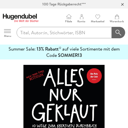
100 Tage Rückgaberecht***
Abholung in über 100 Filialen
Filiale
Konto
Merkzettel
Warenkorb
Hugendubel
Menu
Summer Sale:
13% Rabatt
auf viele Sortimente mit dem
12
mehr
Code
SOMMER13
erfahren