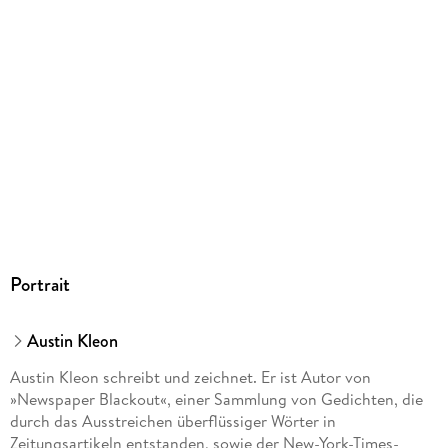
Sonstiges
Klappenbroschur
ISBN
9783442392568
Herstelleradresse
Penguin Random House Verlagsgruppe GmbH, Neumarkter
Straße 28, 81673 München,
produktsicherheit@penguinrandomhouse.de
Portrait
Austin Kleon
Austin Kleon schreibt und zeichnet. Er ist Autor von
»Newspaper Blackout«, einer Sammlung von Gedichten, die
durch das Ausstreichen überflüssiger Wörter in
Zeitungsartikeln entstanden, sowie der New-York-Times-