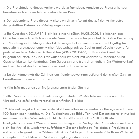
Die Preisbindung dieses Artikels wurde aufgehoben. Angaben zu Preissenkungen
7
beziehen sich auf den letzten gebundenen Preis.
Der gebundene Preis dieses Artikels wird nach Ablauf des auf der Artikelseite
8
dargestellten Datums vom Verlag angehoben.
Ihr Gutschein SOMMER13 gilt bis einschließlich 10.08.2026. Sie können den
12
Gutschein ausschließlich online einlösen unter www.hugendubel.de. Keine Bestellung
zur Abholung mit Zahlung in der Filiale möglich. Der Gutschein ist nicht gültig für
gesetzlich preisgebundene Artikel (deutschsprachige Bücher und eBooks) sowie für
preisgebundene Kalender, tolino shine (4016621130466), tolino select und das
Hugendubel Hörbuch Abo. Der Gutschein ist nicht mit anderen Gutscheinen und
Geschenkkarten kombinierbar. Eine Barauszahlung ist nicht möglich. Ein Weiterverkauf
und der Handel des Gutscheincodes sind nicht gestattet.
Leider können wir die Echtheit der Kundenbewertung aufgrund der großen Zahl an
15
Einzelbewertungen nicht prüfen.
Alle Informationen zur Tiefpreisgarantie finden Sie
hier
16
Alle Preise verstehen sich inkl. der gesetzlichen MwSt. Informationen über den
*
Versand und anfallende Versandkosten finden Sie
hier
Alle online gekauften Versandartikel beinhalten ein erweitertes Rückgaberecht von
***
100 Tagen nach Kaufdatum. Die Rücknahme von Bild-, Ton- und Datenträgern ist nur bei
noch versiegelter Ware möglich. Für in der Filiale gekaufte Artikel gilt ein
Rückgaberecht von 4 Wochen. Voraussetzung ist die Vorlage des Kassenbons und dass
sich der Artikel in wiederverkaufsfähigem Zustand befindet. Für digitale Produkte gilt
weiterhin die gesetzliche Widerrufsfrist von 14 Tagen. Bitte senden Sie Ihren Widerruf
zu digitalen Produkten per Mail an info@hugendubel.de.