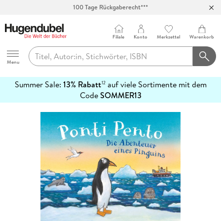
100 Tage Rückgaberecht***
Abholung in über 100 Filialen
Filiale
Konto
Merkzettel
Warenkorb
Hugendubel
Menu
Summer Sale:
13% Rabatt
auf viele Sortimente mit dem
12
mehr
Code
SOMMER13
erfahren