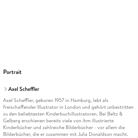
Größe (L/B/H)
286/256/11 mm
ISBN
9783407759290
Herstelleradresse
Beltz Verlagsgruppe GmbH & Co. KG, Werderstr. 10, 69469
Weinheim, service@beltz.de
Portrait
Axel Scheffler
Axel Scheffler, geboren 1957 in Hamburg, lebt als
freischaffender Illustrator in London und gehört unbestritten
zu den beliebtesten Kinderbuchillustratoren. Bei Beltz &
Gelberg erschienen bereits viele von ihm illustrierte
Kinderbücher und zahlreiche Bilderbücher - vor allem die
Bilderbücher, die er zusammen mit Julia Donaldson macht.