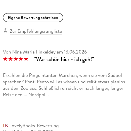
Eigene Bewertung schreiben
Zur Empfehlungsrangliste
Von
Nina Maria Finkeldey
am
16.06.2026
"War schön hier - ich geh!"
Erzählen die Pinguintanten Märchen, wenn sie vom Südpol
sprechen? Ponti Pento will es wissen und reißt etwas planlos
aus dem Zoo aus. Schließlich erreicht er nach langer, langer
Reise den ... Nordpol...
Zum Glück bekommt Ponti Hilfe von einem Eisbären, einer
Küstenseeschwalbe und einer Forschungsschiffbesatzung:
Endlich erreicht Ponti Pento sein Ziel und wird dort freudig
LovelyBooks-Bewertung
begrüßt. Pinguin gut - alles gut!