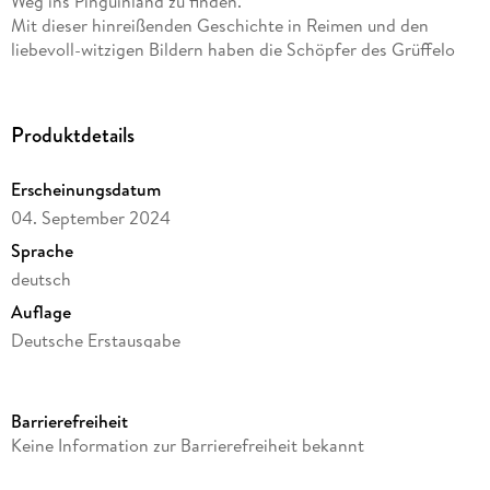
Weg ins Pinguinland zu finden.
Mit dieser hinreißenden Geschichte in Reimen und den
liebevoll-witzigen Bildern haben die Schöpfer des Grüffelo
einen neuen, unvergesslichen Helden geschaffen.
Produktdetails
Erscheinungsdatum
04. September 2024
Sprache
deutsch
Auflage
Deutsche Erstausgabe
Seitenanzahl
38
Barrierefreiheit
Altersempfehlung
Keine Information zur Barrierefreiheit bekannt
ab 4 Jahre