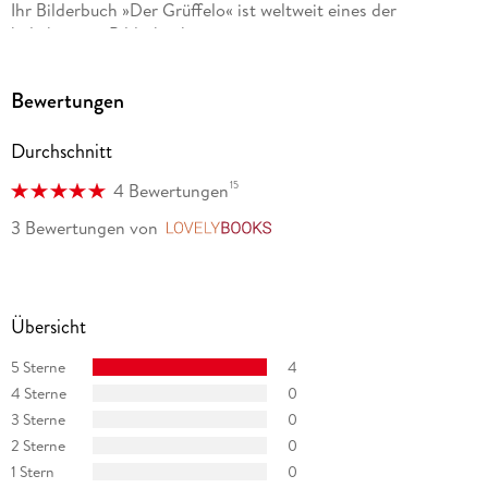
Ihr Bilderbuch »Der Grüffelo« ist weltweit eines der
beliebtesten Bilderbücher.
Julia Donaldson, geboren 1948 in London, war Lektorin und
Bewertungen
Lehrerin. Heute lebt sie als freie Schriftstellerin in Sussex.
Zusammen mit Axel Scheffler veröffentlichte sie zahlreiche
Durchschnitt
erfolgreiche Bilderbücher, darunter den internationalen
Beststeller »Der Grüffelo«.
15
4 Bewertungen
3 Bewertungen
von
LovelyBooks
Übersicht
5 Sterne
4
4 Sterne
0
3 Sterne
0
2 Sterne
0
1 Stern
0