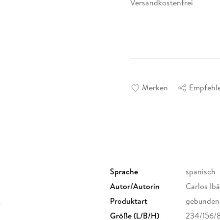
Versandkostenfrei
Merken
Empfehl
Sprache
spanisch
Autor/Autorin
Carlos Ibá
C
Produktart
gebunden
Größe (L/B/H)
234/156/