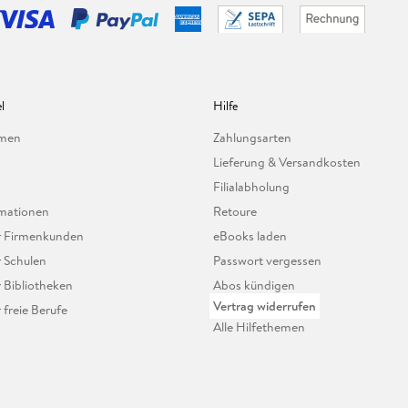
l
Hilfe
hmen
Zahlungsarten
Lieferung & Versandkosten
Filialabholung
mationen
Retoure
ür Firmenkunden
eBooks laden
r Schulen
Passwort vergessen
r Bibliotheken
Abos kündigen
Vertrag widerrufen
r freie Berufe
Alle Hilfethemen