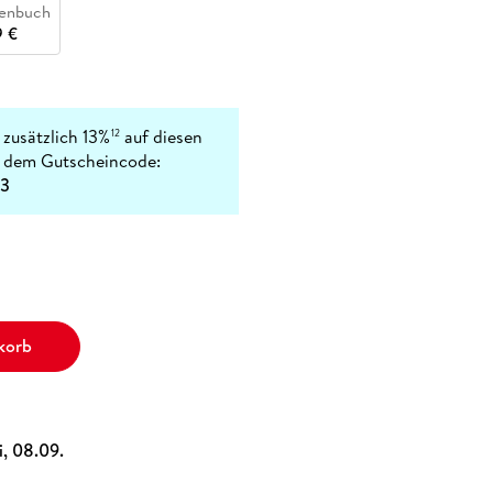
henbuch
9 €
 zusätzlich 13%
auf diesen
12
t dem Gutscheincode:
3
korb
i, 08.09.