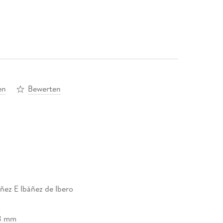
en
Bewerten
ñez E Ibáñez de Ibero
8 mm