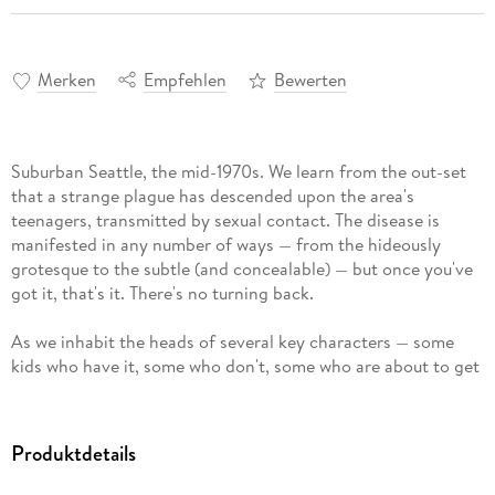
Merken
Empfehlen
Bewerten
Suburban Seattle, the mid-1970s. We learn from the out-set
that a strange plague has descended upon the area's
teenagers, transmitted by sexual contact. The disease is
manifested in any number of ways — from the hideously
grotesque to the subtle (and concealable) — but once you've
got it, that's it. There's no turning back.
As we inhabit the heads of several key characters — some
kids who have it, some who don't, some who are about to get
it — what unfolds isn't the expected battle to fight the
plague, or bring heightened awareness to it , or even to treat
it. What we become witness to instead is a fascinating and
Produktdetails
eerie portrait of the nature of high school alienation itself —
the savagery, the cruelty, the relentless anxiety and ennui,