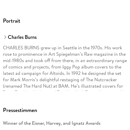
Portrait
Charles Burns
CHARLES BURNS grew up in Seattle in the 1970s. His work
rose to prominence in Art Spiegelman’s Raw magazine in the
mid-1980s and took off from there, in an extraordinary range
of comics and projects, from Iggy Pop album covers to the
latest ad campaign for Altoids. In 1992 he designed the set
for Mark Morris’s delightful restaging of The Nutcracker
(renamed The Hard Nut) at BAM. He’s illustrated covers for
Time, The New Yorker, and The New York Times Magazine. He
was also tapped as the official cover artist for The Believer
magazine at its inception in 2003. Burns lives in Philadelphia
Pressestimmen
with his wife and two daughters.
Winner of the Eisner, Harvey, and Ignatz Awards