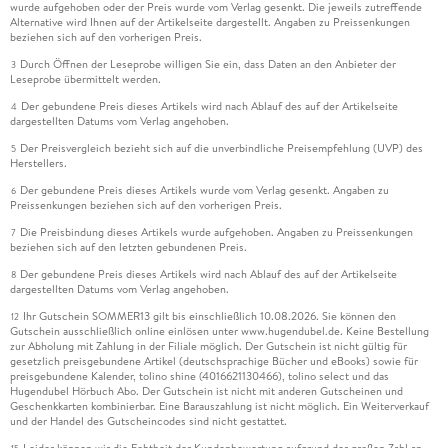
wurde aufgehoben oder der Preis wurde vom Verlag gesenkt. Die jeweils zutreffende
Alternative wird Ihnen auf der Artikelseite dargestellt. Angaben zu Preissenkungen
beziehen sich auf den vorherigen Preis.
Durch Öffnen der Leseprobe willigen Sie ein, dass Daten an den Anbieter der
3
Leseprobe übermittelt werden.
Der gebundene Preis dieses Artikels wird nach Ablauf des auf der Artikelseite
4
dargestellten Datums vom Verlag angehoben.
Der Preisvergleich bezieht sich auf die unverbindliche Preisempfehlung (UVP) des
5
Herstellers.
Der gebundene Preis dieses Artikels wurde vom Verlag gesenkt. Angaben zu
6
Preissenkungen beziehen sich auf den vorherigen Preis.
Die Preisbindung dieses Artikels wurde aufgehoben. Angaben zu Preissenkungen
7
beziehen sich auf den letzten gebundenen Preis.
Der gebundene Preis dieses Artikels wird nach Ablauf des auf der Artikelseite
8
dargestellten Datums vom Verlag angehoben.
Ihr Gutschein SOMMER13 gilt bis einschließlich 10.08.2026. Sie können den
12
Gutschein ausschließlich online einlösen unter www.hugendubel.de. Keine Bestellung
zur Abholung mit Zahlung in der Filiale möglich. Der Gutschein ist nicht gültig für
gesetzlich preisgebundene Artikel (deutschsprachige Bücher und eBooks) sowie für
preisgebundene Kalender, tolino shine (4016621130466), tolino select und das
Hugendubel Hörbuch Abo. Der Gutschein ist nicht mit anderen Gutscheinen und
Geschenkkarten kombinierbar. Eine Barauszahlung ist nicht möglich. Ein Weiterverkauf
und der Handel des Gutscheincodes sind nicht gestattet.
Leider können wir die Echtheit der Kundenbewertung aufgrund der großen Zahl an