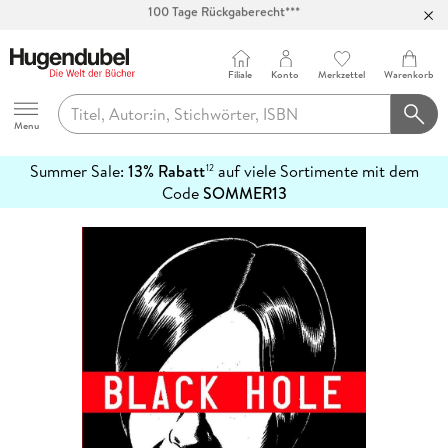
Abholung in über 100 Filialen
Filiale
Konto
Merkzettel
Warenkorb
Hugendubel
Menu
Summer Sale:
13% Rabatt
auf viele Sortimente mit dem
12
mehr
Code
SOMMER13
erfahren