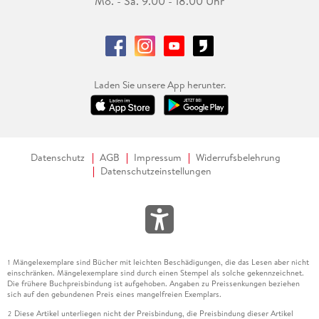
Mo. - Sa. 9.00 - 18.00 Uhr
Laden Sie unsere App herunter.
Datenschutz
AGB
Impressum
Widerrufsbelehrung
Datenschutzeinstellungen
Mängelexemplare sind Bücher mit leichten Beschädigungen, die das Lesen aber nicht
1
einschränken. Mängelexemplare sind durch einen Stempel als solche gekennzeichnet.
Die frühere Buchpreisbindung ist aufgehoben. Angaben zu Preissenkungen beziehen
sich auf den gebundenen Preis eines mangelfreien Exemplars.
Diese Artikel unterliegen nicht der Preisbindung, die Preisbindung dieser Artikel
2