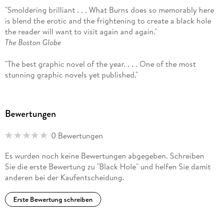
"Smoldering brilliant . . . What Burns does so memorably here
is blend the erotic and the frightening to create a black hole
the reader will want to visit again and again."
The Boston Globe
"The best graphic novel of the year. . . . One of the most
stunning graphic novels yet published."
Time
"
Black Hole
is Burns's masterwork."
Bewertungen
The New York Times Book Review
0 Bewertungen
"Surreal and unnerving . . . A remarkable work."
Chicago Sun-Times
Es wurden noch keine Bewertungen abgegeben. Schreiben
Sie die erste Bewertung zu "Black Hole" und helfen Sie damit
anderen bei der Kaufentscheidung.
Erste Bewertung schreiben