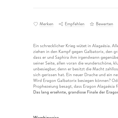
Merken
Empfehlen
Bewerten
Ein schrecklicher Krieg wütet in Alagaësia. 
ziehen in den Kampf gegen Galbatorix, den g
dass er und Saphira ihm irgendwann gegenüb
seiner Seite, allen voran die wunderschöne, kl
unbesiegbar, denn er besitzt die Macht zahllo
sich gerissen hat. Ein neuer Drache und ein n
Wird Eragon Galbatorix besiegen können? Ode
Prophezeiung besagt, dass Eragon Alagaësia für
Das lang ersehnte, grandiose Finale der Erag
Ein schrecklicher Krieg wütet in Alagaësia. 
ziehen in den Kampf gegen Galbatorix, den g
Warnhinweise