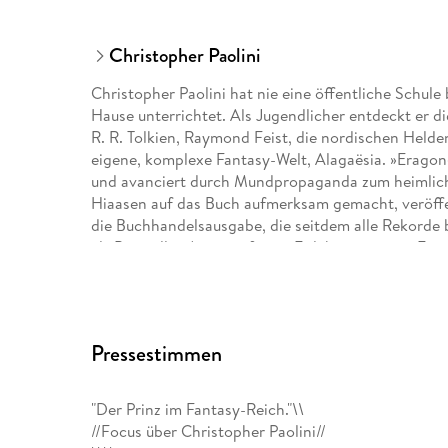
Christopher Paolini
Christopher Paolini hat nie eine öffentliche Schul
Hause unterrichtet. Als Jugendlicher entdeckt er di
R. R. Tolkien, Raymond Feist, die nordischen Helde
eigene, komplexe Fantasy-Welt, Alagaësia. »Eragon«
und avanciert durch Mundpropaganda zum heimlichen
Hiaasen auf das Buch aufmerksam gemacht, veröf
die Buchhandelsausgabe, die seitdem alle Rekorde b
als Bestseller-Autor gefeiert. Er lebt mit seiner Fam
Pressestimmen
"Der Prinz im Fantasy-Reich."\\
//Focus über Christopher Paolini//