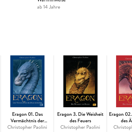
dass er und Saphira ihm irgendwann gegenüb
ab 14 Jahre
seiner Seite, allen voran die wunderschöne, kl
unbesiegbar, denn er besitzt die Macht zahllo
sich gerissen hat. Ein neuer Drache und ein n
Wird Eragon Galbatorix besiegen können? Ode
Prophezeiung besagt, dass Eragon Alagaësia fü
Eragon 01. Das
Eragon 3. Die Weisheit
Eragon 02.
Vermächtnis der
des Feuers
des Ä
Christopher Paolini
Drachenreiter
Christopher Paolini
Christop