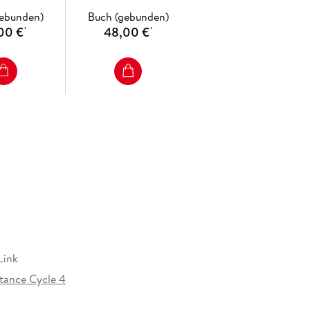
gebunden)
Buch (gebunden)
00 €
48,00 €
*
*
Link
itance Cycle 4