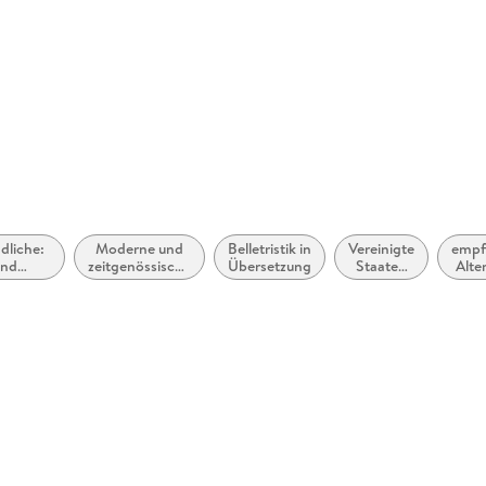
ISBN
97835701
lagsgruppe GmbH
nguinrandomhouse.de
dliche:
Moderne und
Belletristik in
Vereinigte
empf
und
zeitgenössische
Übersetzung
Staaten
Alter
chichten
Belletristik:
von
12
allgemein und
Amerika,
literarisch
USA