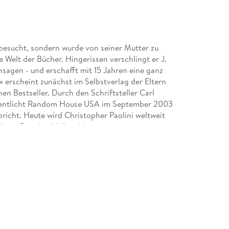
e besucht, sondern wurde von seiner Mutter zu
e Welt der Bücher. Hingerissen verschlingt er J.
nsagen - und erschafft mit 15 Jahren eine ganz
 erscheint zunächst im Selbstverlag der Eltern
 Bestseller. Durch den Schriftsteller Carl
fentlicht Random House USA im September 2003
richt. Heute wird Christopher Paolini weltweit
ilie in Paradise Valley, Montana.