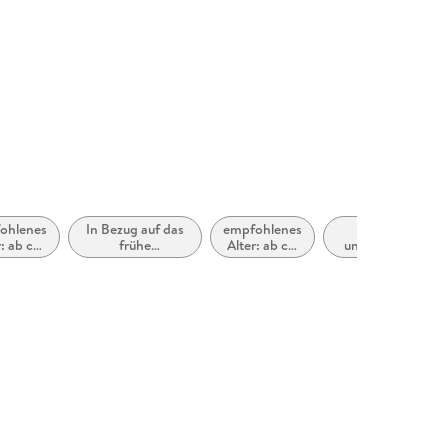
38168
ohlenes
In Bezug auf das
empfohlenes
Für
: ab ca.
frühe
Alter: ab ca.
ungeübte
 Jahre
Erwachsenenalter
14 Jahre
erwachsene
(New Adult)
Leser