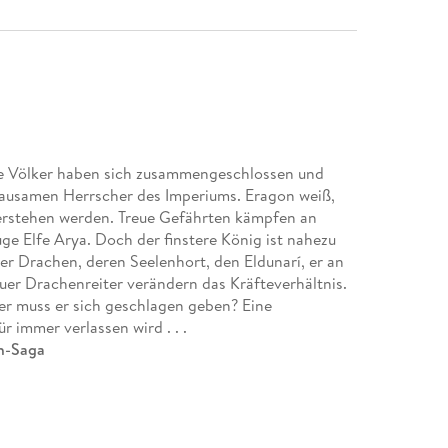
Alle Völker haben sich zusammengeschlossen und
rausamen Herrscher des Imperiums. Eragon weiß,
erstehen werden. Treue Gefährten kämpfen an
uge Elfe Arya. Doch der finstere König ist nahezu
ser Drachen, deren Seelenhort, den Eldunarí, er an
euer Drachenreiter verändern das Kräfteverhältnis.
r muss er sich geschlagen geben? Eine
 immer verlassen wird . . .
on-Saga
Alle Völker haben sich zusammengeschlossen und
rausamen Herrscher des Imperiums. Eragon weiß,