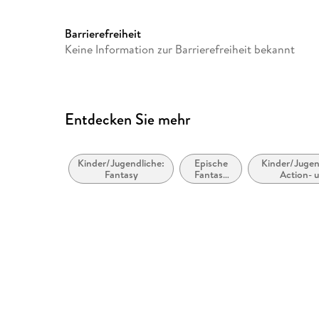
Größe (L/B/H)
158/230/57 mm
Herstelleradresse
Penguin Random House Ver
Barrierefreiheit
<br/>Neumarkter Straße 28
Keine Information zur Barrierefreiheit bekannt
<br/>81673 München
<br/>produktsicherheit@pe
<br/>
Entdecken Sie mehr
Kinder/Jugendliche:
Epische
Kinder/Jugen
Fantasy
Fantasy
Action- 
(High
Abenteuerges
Fantasy) /
Heroische
Fantasy