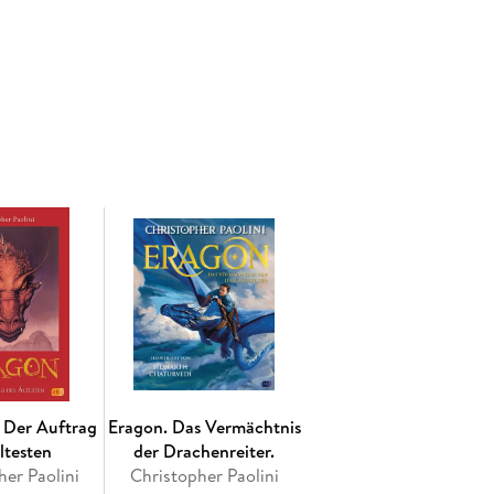
erstehen werden. Treue Gefährten kämpfen an
uge Elfe Arya. Doch der finstere König ist nahezu
ser Drachen, deren Seelenhort, den Eldunarí, er an
euer Drachenreiter verändern das Kräfteverhältnis.
r muss er sich geschlagen geben? Eine
r immer verlassen wird ...
 Der Auftrag
Eragon. Das Vermächtnis
ltesten
der Drachenreiter.
her Paolini
Christopher Paolini