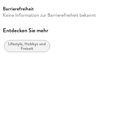
Speiseräume - Büro für angewandte Ernährungspolitik GmbH
Barrierefreiheit
Verlag/Hersteller
Keine Information zur Barrierefreiheit bekannt
Sieveking Verlag
Produktart
Entdecken Sie mehr
gebunden
Lifestyle, Hobbys und
Gewicht
Freizeit
886 g
Größe (L/B/H)
256/196/25 mm
ISBN
9783947641321