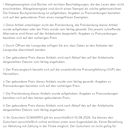
Mängelexemplare sind Bücher mit leichten Beschädigungen, die das Lesen aber nicht
1
einschränken. Mängelexemplare sind durch einen Stempel als solche gekennzeichnet.
Die frühere Buchpreisbindung ist aufgehoben. Angaben zu Preissenkungen beziehen
sich auf den gebundenen Preis eines mangelfreien Exemplars.
Diese Artikel unterliegen nicht der Preisbindung, die Preisbindung dieser Artikel
2
wurde aufgehoben oder der Preis wurde vom Verlag gesenkt. Die jeweils zutreffende
Alternative wird Ihnen auf der Artikelseite dargestellt. Angaben zu Preissenkungen
beziehen sich auf den vorherigen Preis.
Durch Öffnen der Leseprobe willigen Sie ein, dass Daten an den Anbieter der
3
Leseprobe übermittelt werden.
Der gebundene Preis dieses Artikels wird nach Ablauf des auf der Artikelseite
4
dargestellten Datums vom Verlag angehoben.
Der Preisvergleich bezieht sich auf die unverbindliche Preisempfehlung (UVP) des
5
Herstellers.
Der gebundene Preis dieses Artikels wurde vom Verlag gesenkt. Angaben zu
6
Preissenkungen beziehen sich auf den vorherigen Preis.
Die Preisbindung dieses Artikels wurde aufgehoben. Angaben zu Preissenkungen
7
beziehen sich auf den letzten gebundenen Preis.
Der gebundene Preis dieses Artikels wird nach Ablauf des auf der Artikelseite
8
dargestellten Datums vom Verlag angehoben.
Ihr Gutschein SOMMER13 gilt bis einschließlich 10.08.2026. Sie können den
12
Gutschein ausschließlich online einlösen unter www.hugendubel.de. Keine Bestellung
zur Abholung mit Zahlung in der Filiale möglich. Der Gutschein ist nicht gültig für