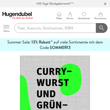
100 Tage Rückgaberecht***
Abholung in über 100 Filialen
Filiale
Konto
Merkzettel
Warenkorb
Hugendubel
Menu
Summer Sale:
13% Rabatt
auf viele Sortimente mit dem
12
mehr
Code
SOMMER13
erfahren