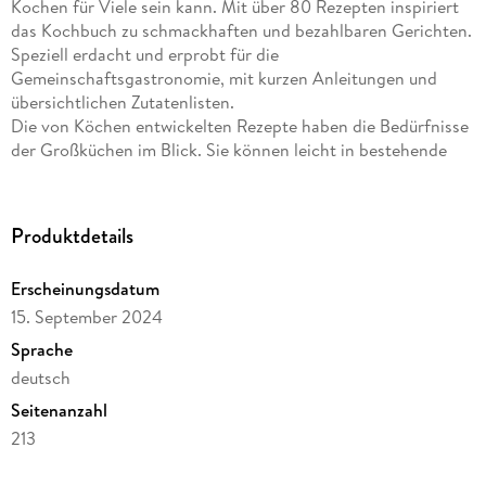
Kochen für Viele sein kann. Mit über 80 Rezepten inspiriert
das Kochbuch zu schmackhaften und bezahlbaren Gerichten.
Speziell erdacht und erprobt für die
Gemeinschaftsgastronomie, mit kurzen Anleitungen und
übersichtlichen Zutatenlisten.
Die von Köchen entwickelten Rezepte haben die Bedürfnisse
der Großküchen im Blick. Sie können leicht in bestehende
Menülinien integriert werden und lassen dabei genug Raum
für die eigene Kochexpertise und Kreativität. Hier kommen
saisonale Gemüsevielfalt sowie Bouletten gleichermaßen auf
Produktdetails
die Teller und liefern neue Ideen für Catering und
Gemeinschaftsgastronomie. Lecker und gut, für Mensch und
Erscheinungsdatum
Planet für die Kantine von Morgen.
15. September 2024
Sprache
deutsch
Seitenanzahl
213
Herausgegeben von