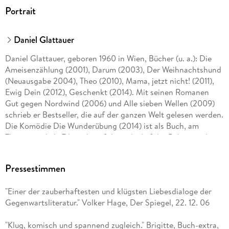
Portrait
Daniel Glattauer
Daniel Glattauer, geboren 1960 in Wien, Bücher (u. a.): Die
Ameisenzählung (2001), Darum (2003), Der Weihnachtshund
(Neuausgabe 2004), Theo (2010), Mama, jetzt nicht! (2011),
Ewig Dein (2012), Geschenkt (2014). Mit seinen Romanen
Gut gegen Nordwind (2006) und Alle sieben Wellen (2009)
schrieb er Bestseller, die auf der ganzen Welt gelesen werden.
Die Komödie Die Wunderübung (2014) ist als Buch, am
Theater und als Film sehr erfolgreich. Auf der Bühne sind
auch die Komödien Vier Stern Stunden und Die Liebe Geld zu
sehen. Und 2019 kam die Verfilmung von Gut gegen
Pressestimmen
Nordwind ins Kino. Zuletzt erschien der Roman Die spürst du
nicht (2023).
"Einer der zauberhaftesten und klügsten Liebesdialoge der
Gegenwartsliteratur." Volker Hage, Der Spiegel, 22. 12. 06
"Klug, komisch und spannend zugleich." Brigitte, Buch-extra,