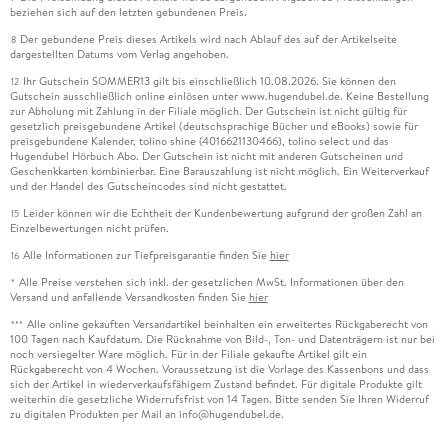
beziehen sich auf den letzten gebundenen Preis.
Der gebundene Preis dieses Artikels wird nach Ablauf des auf der Artikelseite
8
dargestellten Datums vom Verlag angehoben.
Ihr Gutschein SOMMER13 gilt bis einschließlich 10.08.2026. Sie können den
12
Gutschein ausschließlich online einlösen unter www.hugendubel.de. Keine Bestellung
zur Abholung mit Zahlung in der Filiale möglich. Der Gutschein ist nicht gültig für
gesetzlich preisgebundene Artikel (deutschsprachige Bücher und eBooks) sowie für
preisgebundene Kalender, tolino shine (4016621130466), tolino select und das
Hugendubel Hörbuch Abo. Der Gutschein ist nicht mit anderen Gutscheinen und
Geschenkkarten kombinierbar. Eine Barauszahlung ist nicht möglich. Ein Weiterverkauf
und der Handel des Gutscheincodes sind nicht gestattet.
Leider können wir die Echtheit der Kundenbewertung aufgrund der großen Zahl an
15
Einzelbewertungen nicht prüfen.
Alle Informationen zur Tiefpreisgarantie finden Sie
hier
16
Alle Preise verstehen sich inkl. der gesetzlichen MwSt. Informationen über den
*
Versand und anfallende Versandkosten finden Sie
hier
Alle online gekauften Versandartikel beinhalten ein erweitertes Rückgaberecht von
***
100 Tagen nach Kaufdatum. Die Rücknahme von Bild-, Ton- und Datenträgern ist nur bei
noch versiegelter Ware möglich. Für in der Filiale gekaufte Artikel gilt ein
Rückgaberecht von 4 Wochen. Voraussetzung ist die Vorlage des Kassenbons und dass
sich der Artikel in wiederverkaufsfähigem Zustand befindet. Für digitale Produkte gilt
weiterhin die gesetzliche Widerrufsfrist von 14 Tagen. Bitte senden Sie Ihren Widerruf
zu digitalen Produkten per Mail an info@hugendubel.de.