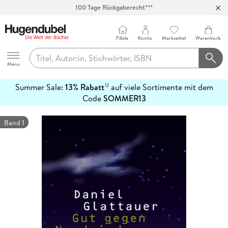
100 Tage Rückgaberecht***
Abholung in über 100 Filialen
Filiale
Konto
Merkzettel
Warenkorb
Hugendubel
Menu
Summer Sale:
13% Rabatt
auf viele Sortimente mit dem
12
mehr
Code
SOMMER13
erfahren
Band 1