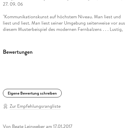
27. 09. 06
"Kommunikationskunst auf höchstem Niveau. Man liest und
liest und liest. Man liest seiner Umgebung seitenweise vor aus
diesem Musterbeispiel des modernen Fernbalzens . . . Lustig,
zum Brüllen komisch. Es blickt auf die Niederungen der Mail-
Amouren und tänzelt auf einem dünnen Seil mit
bewundernswerter Artistik über die Abgründe des Ildiko-von
Bewertungen
Kürthy-Grabens." Elmar Krekeler, Die Welt, 02. 09. 06
"Eine schnelle, witzige Version des Briefromans im Zeitalter
des Powerbooks, die all jenen das Gegenteil beweist, die das
kulturpessimistische Vorurteil nachplappern, E-Mails hätten
keine Tiefe." Silja Ukena, KulturSpiegel, 31. 07. 06
Eigene Bewertung schreiben
"Daniel Glattauer beschreibt wunderbar die ehrliche, schnelle
Annäherung zweier Menschen - und ihre Angst vor der realen
Zur Empfehlungsrangliste
Begegnung." freundin, 02. 08. 06
"Ein wunderbares Buch über eine besondere
Von
Beate Leinweber
am
17.01.2017