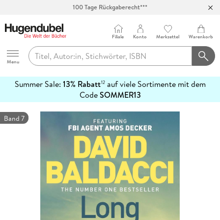
100 Tage Rückgaberecht***
Abholung in über 100 Filialen
Filiale
Konto
Merkzettel
Warenkorb
Hugendubel
Menu
Summer Sale:
13% Rabatt
auf viele Sortimente mit dem
12
mehr
Code
SOMMER13
erfahren
Band 7