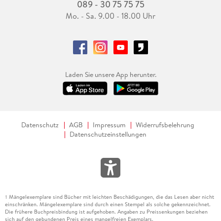
089 - 30 75 75 75
Mo. - Sa. 9.00 - 18.00 Uhr
Laden Sie unsere App herunter.
Datenschutz
AGB
Impressum
Widerrufsbelehrung
Datenschutzeinstellungen
Mängelexemplare sind Bücher mit leichten Beschädigungen, die das Lesen aber nicht
1
einschränken. Mängelexemplare sind durch einen Stempel als solche gekennzeichnet.
Die frühere Buchpreisbindung ist aufgehoben. Angaben zu Preissenkungen beziehen
sich auf den gebundenen Preis eines mangelfreien Exemplars.