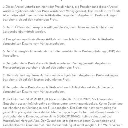
Diese Artikel unterliegen nicht der Preisbindung, die Preisbindung dieser Artikel
2
wurde aufgehoben oder der Preis wurde vom Verlag gesenkt. Die jeweils zutreffende
Alternative wird Ihnen auf der Artikelseite dargestellt. Angaben zu Preissenkungen
beziehen sich auf den vorherigen Preis.
Durch Öffnen der Leseprobe willigen Sie ein, dass Daten an den Anbieter der
3
Leseprobe übermittelt werden.
Der gebundene Preis dieses Artikels wird nach Ablauf des auf der Artikelseite
4
dargestellten Datums vom Verlag angehoben.
Der Preisvergleich bezieht sich auf die unverbindliche Preisempfehlung (UVP) des
5
Herstellers.
Der gebundene Preis dieses Artikels wurde vom Verlag gesenkt. Angaben zu
6
Preissenkungen beziehen sich auf den vorherigen Preis.
Die Preisbindung dieses Artikels wurde aufgehoben. Angaben zu Preissenkungen
7
beziehen sich auf den letzten gebundenen Preis.
Der gebundene Preis dieses Artikels wird nach Ablauf des auf der Artikelseite
8
dargestellten Datums vom Verlag angehoben.
Ihr Gutschein SOMMER13 gilt bis einschließlich 10.08.2026. Sie können den
12
Gutschein ausschließlich online einlösen unter www.hugendubel.de. Keine Bestellung
zur Abholung mit Zahlung in der Filiale möglich. Der Gutschein ist nicht gültig für
gesetzlich preisgebundene Artikel (deutschsprachige Bücher und eBooks) sowie für
preisgebundene Kalender, tolino shine (4016621130466), tolino select und das
Hugendubel Hörbuch Abo. Der Gutschein ist nicht mit anderen Gutscheinen und
Geschenkkarten kombinierbar. Eine Barauszahlung ist nicht möglich. Ein Weiterverkauf