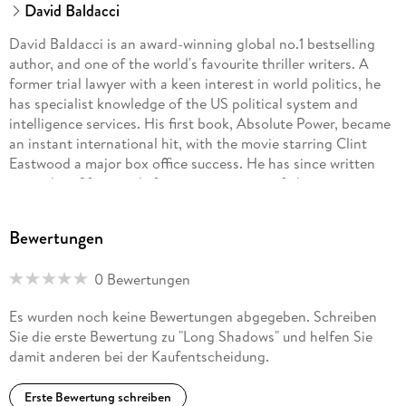
David Baldacci
David Baldacci is an award-winning global no.1 bestselling
author, and one of the world's favourite thriller writers. A
former trial lawyer with a keen interest in world politics, he
has specialist knowledge of the US political system and
intelligence services. His first book, Absolute Power, became
an instant international hit, with the movie starring Clint
Eastwood a major box office success. He has since written
more than fifty novels featuring a variety of characters
including Walter Nash, Travis Devine, Amos Decker and
Aloysius Archer. David is also the co-founder, along with his
Bewertungen
wife, of the Wish You Well Foundation, a non-profit
organization dedicated to supporting literacy efforts across
0 Bewertungen
the US.
Es wurden noch keine Bewertungen abgegeben. Schreiben
Killer twists. Heroes to believe in. Trust Baldacci.
Sie die erste Bewertung zu "Long Shadows" und helfen Sie
damit anderen bei der Kaufentscheidung.
Erste Bewertung schreiben