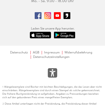
Mo. - Sa. 9.00 - 18.00 Uhr
Laden Sie unsere App herunter.
Datenschutz
AGB
Impressum
Widerrufsbelehrung
Datenschutzeinstellungen
Mängelexemplare sind Bücher mit leichten Beschädigungen, die das Lesen aber nicht
1
einschränken. Mängelexemplare sind durch einen Stempel als solche gekennzeichnet.
Die frühere Buchpreisbindung ist aufgehoben. Angaben zu Preissenkungen beziehen
sich auf den gebundenen Preis eines mangelfreien Exemplars.
Diese Artikel unterliegen nicht der Preisbindung, die Preisbindung dieser Artikel
2