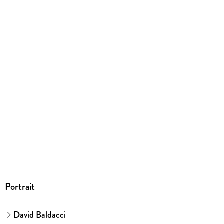
9780446527163
Portrait
David Baldacci