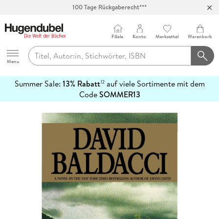
100 Tage Rückgaberecht***
Abholung in über 100 Filialen
Filiale
Konto
Merkzettel
Warenkorb
Hugendubel
Menu
Summer Sale:
13% Rabatt
auf viele Sortimente mit dem
12
mehr
Code
SOMMER13
erfahren