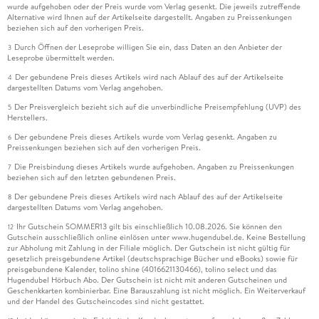
wurde aufgehoben oder der Preis wurde vom Verlag gesenkt. Die jeweils zutreffende
Alternative wird Ihnen auf der Artikelseite dargestellt. Angaben zu Preissenkungen
beziehen sich auf den vorherigen Preis.
Durch Öffnen der Leseprobe willigen Sie ein, dass Daten an den Anbieter der
3
Leseprobe übermittelt werden.
Der gebundene Preis dieses Artikels wird nach Ablauf des auf der Artikelseite
4
dargestellten Datums vom Verlag angehoben.
Der Preisvergleich bezieht sich auf die unverbindliche Preisempfehlung (UVP) des
5
Herstellers.
Der gebundene Preis dieses Artikels wurde vom Verlag gesenkt. Angaben zu
6
Preissenkungen beziehen sich auf den vorherigen Preis.
Die Preisbindung dieses Artikels wurde aufgehoben. Angaben zu Preissenkungen
7
beziehen sich auf den letzten gebundenen Preis.
Der gebundene Preis dieses Artikels wird nach Ablauf des auf der Artikelseite
8
dargestellten Datums vom Verlag angehoben.
Ihr Gutschein SOMMER13 gilt bis einschließlich 10.08.2026. Sie können den
12
Gutschein ausschließlich online einlösen unter www.hugendubel.de. Keine Bestellung
zur Abholung mit Zahlung in der Filiale möglich. Der Gutschein ist nicht gültig für
gesetzlich preisgebundene Artikel (deutschsprachige Bücher und eBooks) sowie für
preisgebundene Kalender, tolino shine (4016621130466), tolino select und das
Hugendubel Hörbuch Abo. Der Gutschein ist nicht mit anderen Gutscheinen und
Geschenkkarten kombinierbar. Eine Barauszahlung ist nicht möglich. Ein Weiterverkauf
und der Handel des Gutscheincodes sind nicht gestattet.