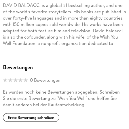
DAVID BALDACCI is a global #1 bestselling author, and one
of the world's favorite storytellers. His books are published in
over forty-five languages and in more than eighty countries,
with 150 million copies sold worldwide. His works have been
adapted for both feature film and television. David Baldacci
is also the cofounder, along with his wife, of the Wish You
Well Foundation, a nonprofit organization dedicated to
supporting literacy efforts across America. Still a resident of
his native Virginia, he invites you to visit him at
DavidBaldacci.com and his foundation at
Bewertungen
WishYouWellFoundation.org.
0 Bewertungen
Es wurden noch keine Bewertungen abgegeben. Schreiben
Sie die erste Bewertung zu "Wish You Well" und helfen Sie
damit anderen bei der Kaufentscheidung.
Erste Bewertung schreiben