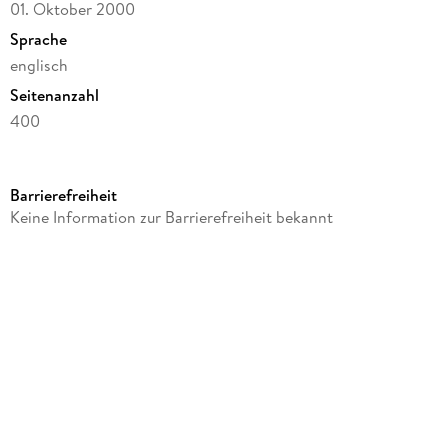
01. Oktober 2000
Sprache
englisch
Seitenanzahl
400
Autor/Autorin
David Baldacci
Barrierefreiheit
Verlag/Hersteller
Keine Information zur Barrierefreiheit bekannt
Hachette Book Group USA
Produktart
gebunden
Gewicht
508 g
Größe (L/B/H)
211/150/34 mm
ISBN