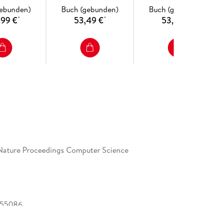
Software Interoperability Tools: Standardized
gebunden)
Buch (gebunden)
Buch (gebunden)
 Value Added by Interoperable Information Systems
,99 €
53,49 €
53,49 €
*
*
*
teroperability: A Systematic Review of Published
Nature Proceedings Computer Science
155086