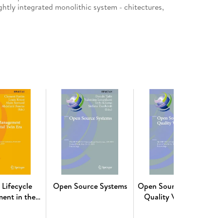
htly integrated monolithic system - chitectures,
d interconnection of bu- nesses to form virtual
ies. Two camps have emerged in the endeavour to
teroperability between businesses (whereupon
ormation in order to use one another's services or to
searchers addresses the technical aspects of
s between disparate businesses (or parts thereof).
ncy in Managing the Enterprise. - Defining
ating Organizational Goals into Practice Using a
f Procurement Flexibility in the Machinery and
oach. - Business Capabilities Centric Enterprise
Approach towards Environmental Management. - A
munication as a Crucial Element for Enterprise
tion. - Semantic Harmonization for Seamless
 Lifecycle
Open Source Systems
Open Source Software:
of Internet. - Learning Interoperability in
ent in the
Quality Verification
ity of Transaction Standards: The Maturity of a
 Twin Era
ools as Interoperability Drivers. - XML in