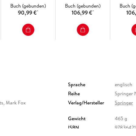
Enterprise Systems: Its Roles and Benefits. - 
Buch (gebunden)
Buch (gebunden)
Buch (
Capability-Profiling Methodology ISO16100. -
90,99 €
106,99 €
106
*
*
in Spread Production Networks. - Pragmatic In
Definitions.
Sprache
englisch
Reihe
Springer 
ts, Mark Fox
Verlag/Hersteller
Springer
Gewicht
465 g
ISBN
9783642