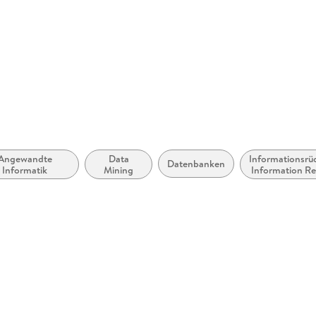
ervice Center GmbH,
erg,
ure.com
Angewandte
Data
Informationsr
Datenbanken
Informatik
Mining
Information Ret