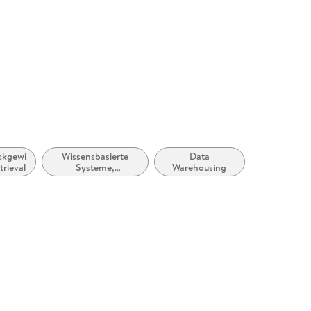
ückgewinnung,
Wissensbasierte
Data
rieval
Systeme,
Warehousing
Expertensysteme