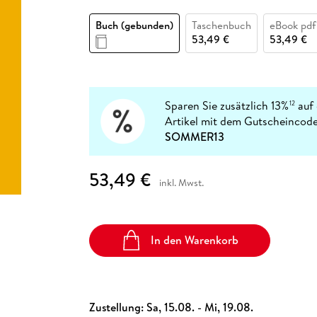
Fremdsprachige Bücher
n Lernhilfen
 Jugendbücher
eiber
Hörbuch Downloads im Bundle
cher
 Vergleich
 Puzzlezubehör
Lernen
New Adult
STABILO
Buch (gebunden)
Taschenbuch
eBook pdf
Taschenbücher
hilfen
hriller
53,49 €
53,49 €
 Backen
er
lender
Ratgeber
op
hriller
Romance
Sachbücher
precher:innen
Sparen Sie zusätzlich 13%
auf 
12
Science Fiction
Artikel mit dem Gutscheincode
Fremdsprachige Bücher
SOMMER13
53,49 €
inkl. Mwst.
In den Warenkorb
Zustellung:
Sa, 15.08. - Mi, 19.08.