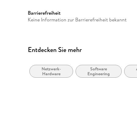
Herstelleradresse
Springer Nature Customer S
Europaplatz 3, 69115 Heidelb
Barrierefreiheit
ProductSafety@springernat
Keine Information zur Barrierefreiheit bekannt
Entdecken Sie mehr
Netzwerk-
Software
Hardware
Engineering