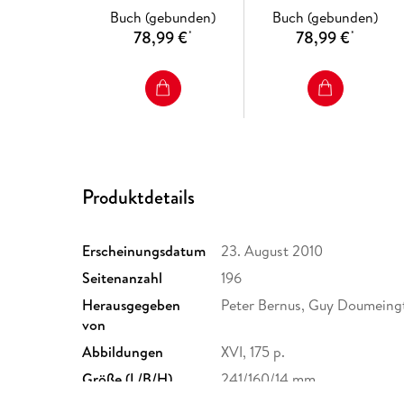
Buch (gebunden)
Buch (gebunden)
78,99 €
78,99 €
*
*
Produktdetails
Erscheinungsdatum
23. August 2010
Seitenanzahl
196
Herausgegeben
Peter Bernus, Guy Doumeing
von
Abbildungen
XVI, 175 p.
Größe (L/B/H)
241/160/14 mm