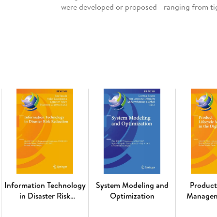
were developed or proposed - ranging from tig
through cell-based manufacturing to on-deman
enterprises in response to market opportunit
achieve the same goal, namely, to achieve in
interoperability is the ability to exchange inf
jointly implement a service). One school of re
creating dynamic (and static) interconnection
Inhaltsverzeichnis
Architecting the Firm Coherency and Consiste
Leadership as Process Reference Model: Transl
Structured Leadership Approach. - Valuation o
Equipment Industry Using the Real Option Appr
Architecture. - An Enterprise Architecture 
Metamodel for Enterprise Architecture. - Com
Architecture Management in Virtual Organiza
Information Technology
System Modeling and
Product
Networked Supply Chain Planning in the Future 
in Disaster Risk
Optimization
Managem
Emerging Supply Networks. - Research on Qual
Reduction
Digital
Research Topic. - Digital Business Ecosystem T