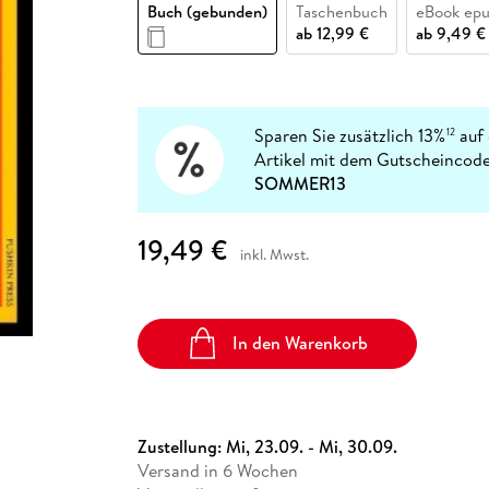
Fremdsprachige Bücher
Buch (gebunden)
Taschenbuch
eBook ep
n Lernhilfen
 Jugendbücher
eiber
Hörbuch Downloads im Bundle
cher
 Vergleich
 Puzzlezubehör
Lernen
New Adult
STABILO
ab
12,99 €
ab
9,49 €
Taschenbücher
hilfen
hriller
 Backen
er
lender
Ratgeber
op
hriller
Romance
Sachbücher
Sparen Sie zusätzlich 13%
auf 
12
precher:innen
Artikel mit dem Gutscheincode
Science Fiction
SOMMER13
Fremdsprachige Bücher
19,49 €
inkl. Mwst.
In den Warenkorb
Zustellung:
Mi, 23.09. - Mi, 30.09.
Versand in 6 Wochen