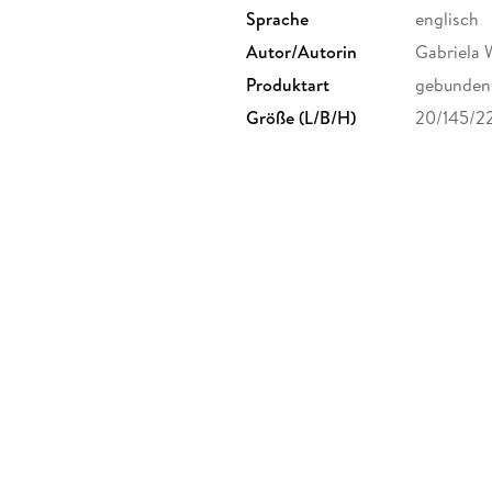
Sprache
englisch
Autor/Autorin
Gabriela 
Produktart
gebunden
Größe (L/B/H)
20/145/2