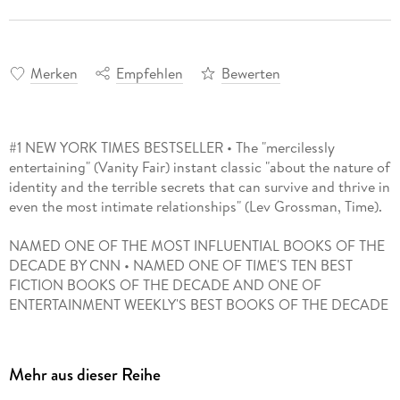
Merken
Empfehlen
Bewerten
#1 NEW YORK TIMES BESTSELLER • The "mercilessly
entertaining" (Vanity Fair) instant classic "about the nature of
identity and the terrible secrets that can survive and thrive in
even the most intimate relationships" (Lev Grossman, Time).
NAMED ONE OF THE MOST INFLUENTIAL BOOKS OF THE
DECADE BY CNN • NAMED ONE OF TIME'S TEN BEST
FICTION BOOKS OF THE DECADE AND ONE OF
ENTERTAINMENT WEEKLY'S BEST BOOKS OF THE DECADE
NAMED ONE OF THE TEN BEST BOOKS OF THE YEAR BY
Janet Maslin, The New York Times • People • Entertainment
Mehr aus dieser Reihe
Weekly • O: The Oprah Magazine • Slate • Kansas City Star •