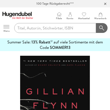
100 Tage Rückgaberecht***
Abholung in über 100 Filialen
Filiale
Konto
Merkzettel
Warenkorb
Hugendubel
Menu
Summer Sale:
13% Rabatt
auf viele Sortimente mit dem
12
mehr
Code
SOMMER13
erfahren