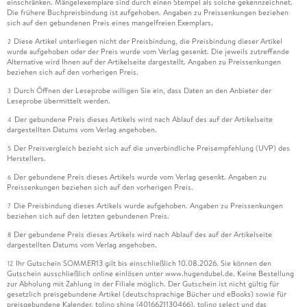
einschränken. Mängelexemplare sind durch einen Stempel als solche gekennzeichnet.
Die frühere Buchpreisbindung ist aufgehoben. Angaben zu Preissenkungen beziehen
sich auf den gebundenen Preis eines mangelfreien Exemplars.
Diese Artikel unterliegen nicht der Preisbindung, die Preisbindung dieser Artikel
2
wurde aufgehoben oder der Preis wurde vom Verlag gesenkt. Die jeweils zutreffende
Alternative wird Ihnen auf der Artikelseite dargestellt. Angaben zu Preissenkungen
beziehen sich auf den vorherigen Preis.
Durch Öffnen der Leseprobe willigen Sie ein, dass Daten an den Anbieter der
3
Leseprobe übermittelt werden.
Der gebundene Preis dieses Artikels wird nach Ablauf des auf der Artikelseite
4
dargestellten Datums vom Verlag angehoben.
Der Preisvergleich bezieht sich auf die unverbindliche Preisempfehlung (UVP) des
5
Herstellers.
Der gebundene Preis dieses Artikels wurde vom Verlag gesenkt. Angaben zu
6
Preissenkungen beziehen sich auf den vorherigen Preis.
Die Preisbindung dieses Artikels wurde aufgehoben. Angaben zu Preissenkungen
7
beziehen sich auf den letzten gebundenen Preis.
Der gebundene Preis dieses Artikels wird nach Ablauf des auf der Artikelseite
8
dargestellten Datums vom Verlag angehoben.
Ihr Gutschein SOMMER13 gilt bis einschließlich 10.08.2026. Sie können den
12
Gutschein ausschließlich online einlösen unter www.hugendubel.de. Keine Bestellung
zur Abholung mit Zahlung in der Filiale möglich. Der Gutschein ist nicht gültig für
gesetzlich preisgebundene Artikel (deutschsprachige Bücher und eBooks) sowie für
preisgebundene Kalender, tolino shine (4016621130466), tolino select und das