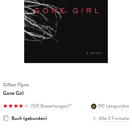
Gillian Flynn
Gone Girl
(
501 Bewertungen
)
310 Lesepunkte
15
Buch (gebunden)
Alle 3 Formate