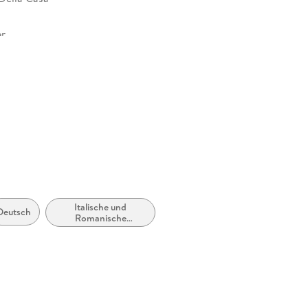
er
18 mm
r GmbH, Genthiner Straße 13, 10785 Berlin,
fety@degruyterbrill.com
Italische und
Deutsch
Romanische
Sprachen