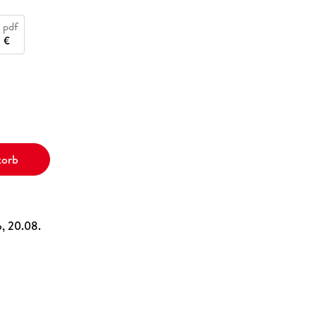
 pdf
5 €
korb
o, 20.08.