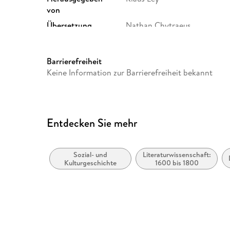
von
Übersetzung
Nathan Chytraeus
Gewicht
308 g
ISBN
9783484160347
Barrierefreiheit
Keine Information zur Barrierefreiheit bekannt
Entdecken Sie mehr
Sozial- und
Literaturwissenschaft:
Kulturgeschichte
1600 bis 1800