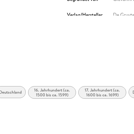
Verlag/Hersteller
De Gruyt
Größe (L/B/H)
196/125/
Herstelleradresse
De Gruyte
productsa
16. Jahrhundert (ca.
17. Jahrhundert (ca.
Deutschland
1500 bis ca. 1599)
1600 bis ca. 1699)