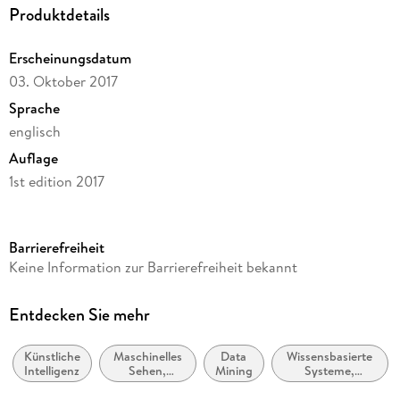
Produktdetails
Erscheinungsdatum
03. Oktober 2017
Sprache
englisch
Auflage
1st edition 2017
Seitenanzahl
484
Barrierefreiheit
Reihe
Keine Information zur Barrierefreiheit bekannt
Springer Nature Proceedings Computer Science
Herausgegeben von
Entdecken Sie mehr
Zhongzhi Shi, Ben Goertzel, Jiali Feng
Künstliche
Maschinelles
Data
Wissensbasierte
Verlag/Hersteller
Intelligenz
Sehen,
Mining
Systeme,
Springer
Bildverstehen
Expertensysteme