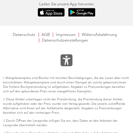
Laden Sie unsere App herunter.
Datenschutz
AGB
Impressum
Widerrufsbelehrung
Datenschutzeinstellungen
Mängelexemplare sind Bücher mit leichten Beschädigungen, die das Lesen aber nicht
1
einschränken. Mängelexemplare sind durch einen Stempel als solche gekennzeichnet.
Die frühere Buchpreisbindung ist aufgehoben. Angaben zu Preissenkungen beziehen
sich auf den gebundenen Preis eines mangelfreien Exemplars.
Diese Artikel unterliegen nicht der Preisbindung, die Preisbindung dieser Artikel
2
wurde aufgehoben oder der Preis wurde vom Verlag gesenkt. Die jeweils zutreffende
Alternative wird Ihnen auf der Artikelseite dargestellt. Angaben zu Preissenkungen
beziehen sich auf den vorherigen Preis.
Durch Öffnen der Leseprobe willigen Sie ein, dass Daten an den Anbieter der
3
Leseprobe übermittelt werden.