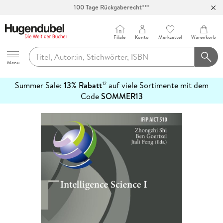
100 Tage Rückgaberecht***
Abholung in über 100 Filialen
Filiale
Konto
Merkzettel
Warenkorb
Hugendubel
Menu
Summer Sale:
13% Rabatt
auf viele Sortimente mit dem
12
mehr
Code
SOMMER13
erfahren