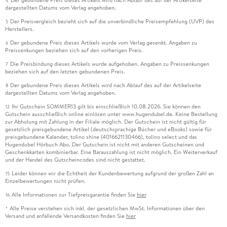
Der gebundene Preis dieses Artikels wird nach Ablauf des auf der Artikelseite
4
dargestellten Datums vom Verlag angehoben.
Der Preisvergleich bezieht sich auf die unverbindliche Preisempfehlung (UVP) des
5
Herstellers.
Der gebundene Preis dieses Artikels wurde vom Verlag gesenkt. Angaben zu
6
Preissenkungen beziehen sich auf den vorherigen Preis.
Die Preisbindung dieses Artikels wurde aufgehoben. Angaben zu Preissenkungen
7
beziehen sich auf den letzten gebundenen Preis.
Der gebundene Preis dieses Artikels wird nach Ablauf des auf der Artikelseite
8
dargestellten Datums vom Verlag angehoben.
Ihr Gutschein SOMMER13 gilt bis einschließlich 10.08.2026. Sie können den
12
Gutschein ausschließlich online einlösen unter www.hugendubel.de. Keine Bestellung
zur Abholung mit Zahlung in der Filiale möglich. Der Gutschein ist nicht gültig für
gesetzlich preisgebundene Artikel (deutschsprachige Bücher und eBooks) sowie für
preisgebundene Kalender, tolino shine (4016621130466), tolino select und das
Hugendubel Hörbuch Abo. Der Gutschein ist nicht mit anderen Gutscheinen und
Geschenkkarten kombinierbar. Eine Barauszahlung ist nicht möglich. Ein Weiterverkauf
und der Handel des Gutscheincodes sind nicht gestattet.
Leider können wir die Echtheit der Kundenbewertung aufgrund der großen Zahl an
15
Einzelbewertungen nicht prüfen.
Alle Informationen zur Tiefpreisgarantie finden Sie
hier
16
Alle Preise verstehen sich inkl. der gesetzlichen MwSt. Informationen über den
*
Versand und anfallende Versandkosten finden Sie
hier