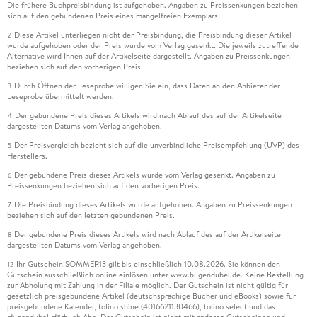
Die frühere Buchpreisbindung ist aufgehoben. Angaben zu Preissenkungen beziehen
sich auf den gebundenen Preis eines mangelfreien Exemplars.
Diese Artikel unterliegen nicht der Preisbindung, die Preisbindung dieser Artikel
2
wurde aufgehoben oder der Preis wurde vom Verlag gesenkt. Die jeweils zutreffende
Alternative wird Ihnen auf der Artikelseite dargestellt. Angaben zu Preissenkungen
beziehen sich auf den vorherigen Preis.
Durch Öffnen der Leseprobe willigen Sie ein, dass Daten an den Anbieter der
3
Leseprobe übermittelt werden.
Der gebundene Preis dieses Artikels wird nach Ablauf des auf der Artikelseite
4
dargestellten Datums vom Verlag angehoben.
Der Preisvergleich bezieht sich auf die unverbindliche Preisempfehlung (UVP) des
5
Herstellers.
Der gebundene Preis dieses Artikels wurde vom Verlag gesenkt. Angaben zu
6
Preissenkungen beziehen sich auf den vorherigen Preis.
Die Preisbindung dieses Artikels wurde aufgehoben. Angaben zu Preissenkungen
7
beziehen sich auf den letzten gebundenen Preis.
Der gebundene Preis dieses Artikels wird nach Ablauf des auf der Artikelseite
8
dargestellten Datums vom Verlag angehoben.
Ihr Gutschein SOMMER13 gilt bis einschließlich 10.08.2026. Sie können den
12
Gutschein ausschließlich online einlösen unter www.hugendubel.de. Keine Bestellung
zur Abholung mit Zahlung in der Filiale möglich. Der Gutschein ist nicht gültig für
gesetzlich preisgebundene Artikel (deutschsprachige Bücher und eBooks) sowie für
preisgebundene Kalender, tolino shine (4016621130466), tolino select und das