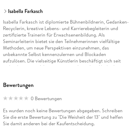
Isabella Farkasch
Isabella Farkasch ist diplomierte Bühnenbildnerin, Gedanken-
Recyclerin, kreative Lebens- und Karrierebegleiterin und
zertifizierte Trainerin für Erwachsenenbildung. Als
Seminarleiterin bietet sie den Teilnehmerinnen vielfältige
Methoden, um neue Perspektiven einzunehmen, das
unbekannte Selbst kennenzulernen und Blockaden
aufzulösen. Die vielseitige Künstlerin beschäftigt sich seit
mehr als zwanzig Jahren mit numerologischen Methoden,
Feng Shui, Inner Wise® und der Kraft von Märchen. Von ihr
erschienen die erfolgreichen Bücher Raunächte und Zur
Bewertungen
Nacht .
0 Bewertungen
Es wurden noch keine Bewertungen abgegeben. Schreiben
Sie die erste Bewertung zu "Die Weisheit der 13" und helfen
Sie damit anderen bei der Kaufentscheidung.