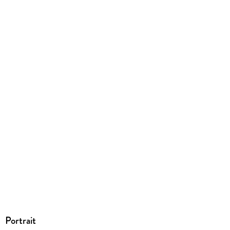
Goldegg Verlag GmbH, Mommsengasse 4, 1040 Wien, Lisa
Mücke, produktsicherheit@goldegg-verlag.com
Portrait