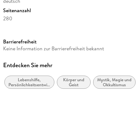
deutsch
Seitenanzahl
280
Autor/Autorin
Isabella Farkasch
Barrierefreiheit
Verlag/Hersteller
Keine Information zur Barrierefreiheit bekannt
Goldegg
Produktart
Entdecken Sie mehr
gebunden
Lebenshilfe,
Körper und
Mystik, Magie und
Gewicht
Persönlichkeitsentwicklung
Geist
Okkultismus
400 g
und praktische Tipps
Größe (L/B/H)
215/135/25 mm
ISBN
9783990600863
Herstelleradresse