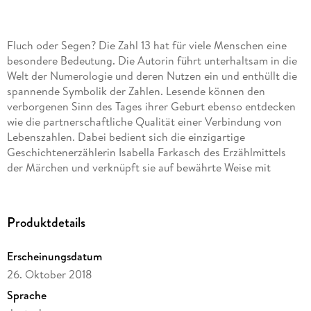
Fluch oder Segen? Die Zahl 13 hat für viele Menschen eine
besondere Bedeutung. Die Autorin führt unterhaltsam in die
Welt der Numerologie und deren Nutzen ein und enthüllt die
spannende Symbolik der Zahlen. Lesende können den
verborgenen Sinn des Tages ihrer Geburt ebenso entdecken
wie die partnerschaftliche Qualität einer Verbindung von
Lebenszahlen. Dabei bedient sich die einzigartige
Geschichtenerzählerin Isabella Farkasch des Erzählmittels
der Märchen und verknüpft sie auf bewährte Weise mit
spannender Sachinformation über das Universum der
Zahlensymbolik. Dreizehn weise Frauen, die Feen aus
Dornröschen, sind Patinnen dieses Geschichtenreigens, der
Produktdetails
die Bedeutungshintergründe der Zahlen 1 bis 22 erfahrbar
macht. Ein Buch, das Spaß macht und als charmanter
Erscheinungsdatum
Begleiter für viele Lebenslagen fungiert.
26. Oktober 2018
Sprache