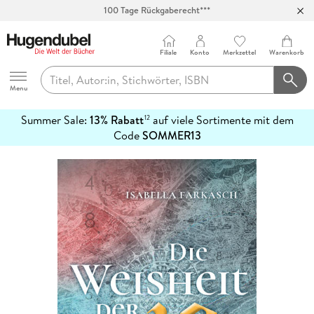
100 Tage Rückgaberecht***
Abholung in über 100 Filialen
Filiale
Konto
Merkzettel
Warenkorb
Hugendubel
Menu
Summer Sale:
13% Rabatt
auf viele Sortimente mit dem
12
mehr
Code
SOMMER13
erfahren