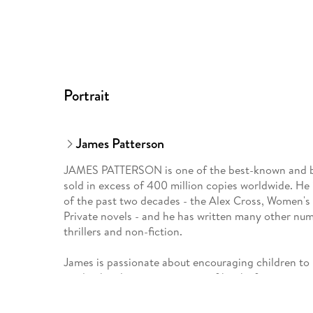
Portrait
James Patterson
JAMES PATTERSON is one of the best-known and bigg
sold in excess of 400 million copies worldwide. He 
of the past two decades - the Alex Cross, Women's
Private novels - and he has written many other num
thrillers and non-fiction.
James is passionate about encouraging children to 
reader, he also writes a range of books for young r
Treasure Hunters and Max Einstein series. James ha
bookshops and has been the most borrowed author in