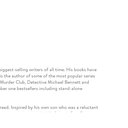
est-selling writers of all time. His books have
is the author of some of the most popular series
 Murder Club, Detective Michael Bennett and
ber one bestsellers including stand-alone
read. Inspired by his own son who was a reluctant
eaders including the Middle School, Dog Diaries,
s donated millions in grants to independent
 UK libraries for the past thirteen years in a