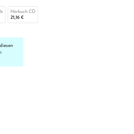
ub
Hörbuch CD
21,16 €
diesen
: