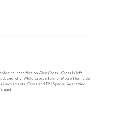
ogical case files on Alex Cross . Cross is left
ead, and why. While Cross's former Metro Homicide
inal movements, Cross and FBI Special Agent Ned
s past.