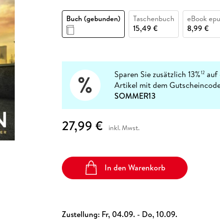
Fremdsprachige Bücher
n Lernhilfen
 Jugendbücher
eiber
Hörbuch Downloads im Bundle
cher
 Vergleich
 Puzzlezubehör
Lernen
New Adult
STABILO
Taschenbücher
Buch (gebunden)
Taschenbuch
eBook ep
hilfen
hriller
 Backen
er
lender
Ratgeber
15,49 €
8,99 €
op
hriller
Romance
Sachbücher
precher:innen
Science Fiction
Sparen Sie zusätzlich 13%
auf 
12
Artikel mit dem Gutscheincode
Fremdsprachige Bücher
SOMMER13
27,99 €
inkl. Mwst.
In den Warenkorb
Zustellung:
Fr, 04.09. - Do, 10.09.