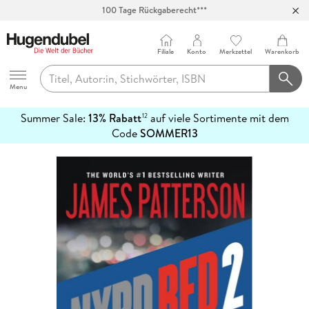
100 Tage Rückgaberecht***
Abholung in über 100 Filialen
Filiale
Konto
Merkzettel
Warenkorb
Hugendubel
Menu
Summer Sale:
13% Rabatt
auf viele Sortimente mit dem
12
mehr
Code
SOMMER13
erfahren