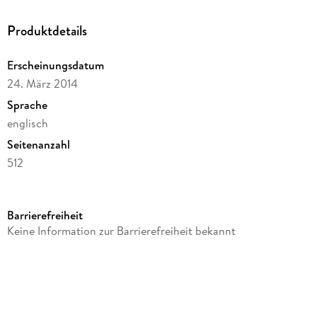
this murderer's rampage while political and personal secrets
of the highest order hang in the balance. But Kylie has been
Produktdetails
acting strange recently--and Zach knows whatever she's
hiding could threaten the biggest case of their careers. --
Erscheinungsdatum
24. März 2014
Sprache
englisch
Seitenanzahl
512
Autor/Autorin
James Patterson, Marshall Karp
Barrierefreiheit
Verlag/Hersteller
Keine Information zur Barrierefreiheit bekannt
Little Brown and Company
Produktart
gebunden
Gewicht