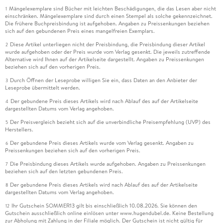
Mängelexemplare sind Bücher mit leichten Beschädigungen, die das Lesen aber nicht
1
einschränken. Mängelexemplare sind durch einen Stempel als solche gekennzeichnet.
Die frühere Buchpreisbindung ist aufgehoben. Angaben zu Preissenkungen beziehen
sich auf den gebundenen Preis eines mangelfreien Exemplars.
Diese Artikel unterliegen nicht der Preisbindung, die Preisbindung dieser Artikel
2
wurde aufgehoben oder der Preis wurde vom Verlag gesenkt. Die jeweils zutreffende
Alternative wird Ihnen auf der Artikelseite dargestellt. Angaben zu Preissenkungen
beziehen sich auf den vorherigen Preis.
Durch Öffnen der Leseprobe willigen Sie ein, dass Daten an den Anbieter der
3
Leseprobe übermittelt werden.
Der gebundene Preis dieses Artikels wird nach Ablauf des auf der Artikelseite
4
dargestellten Datums vom Verlag angehoben.
Der Preisvergleich bezieht sich auf die unverbindliche Preisempfehlung (UVP) des
5
Herstellers.
Der gebundene Preis dieses Artikels wurde vom Verlag gesenkt. Angaben zu
6
Preissenkungen beziehen sich auf den vorherigen Preis.
Die Preisbindung dieses Artikels wurde aufgehoben. Angaben zu Preissenkungen
7
beziehen sich auf den letzten gebundenen Preis.
Der gebundene Preis dieses Artikels wird nach Ablauf des auf der Artikelseite
8
dargestellten Datums vom Verlag angehoben.
Ihr Gutschein SOMMER13 gilt bis einschließlich 10.08.2026. Sie können den
12
Gutschein ausschließlich online einlösen unter www.hugendubel.de. Keine Bestellung
zur Abholung mit Zahlung in der Filiale möglich. Der Gutschein ist nicht gültig für