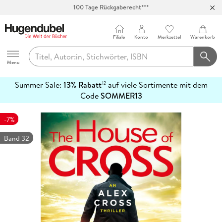
100 Tage Rückgaberecht***
Abholung in über 100 Filialen
Filiale
Konto
Merkzettel
Warenkorb
Hugendubel
Menu
Summer Sale:
13% Rabatt
auf viele Sortimente mit dem
12
mehr
Code
SOMMER13
erfahren
-7%
Band 32