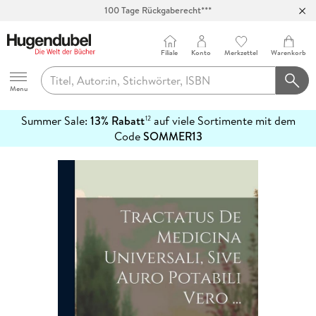
100 Tage Rückgaberecht***
Abholung in über 100 Filialen
Filiale
Konto
Merkzettel
Warenkorb
Hugendubel
Menu
Summer Sale:
13% Rabatt
auf viele Sortimente mit dem
12
mehr
Code
SOMMER13
erfahren