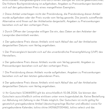
einschränken. Mängelexemplare sind durch einen Stempel als solche gekennzeichnet.
Die frühere Buchpreisbindung ist aufgehoben. Angaben zu Preissenkungen beziehen
sich auf den gebundenen Preis eines mangelfreien Exemplars.
Diese Artikel unterliegen nicht der Preisbindung, die Preisbindung dieser Artikel
2
wurde aufgehoben oder der Preis wurde vom Verlag gesenkt. Die jeweils zutreffende
Alternative wird Ihnen auf der Artikelseite dargestellt. Angaben zu Preissenkungen
beziehen sich auf den vorherigen Preis.
Durch Öffnen der Leseprobe willigen Sie ein, dass Daten an den Anbieter der
3
Leseprobe übermittelt werden.
Der gebundene Preis dieses Artikels wird nach Ablauf des auf der Artikelseite
4
dargestellten Datums vom Verlag angehoben.
Der Preisvergleich bezieht sich auf die unverbindliche Preisempfehlung (UVP) des
5
Herstellers.
Der gebundene Preis dieses Artikels wurde vom Verlag gesenkt. Angaben zu
6
Preissenkungen beziehen sich auf den vorherigen Preis.
Die Preisbindung dieses Artikels wurde aufgehoben. Angaben zu Preissenkungen
7
beziehen sich auf den letzten gebundenen Preis.
Der gebundene Preis dieses Artikels wird nach Ablauf des auf der Artikelseite
8
dargestellten Datums vom Verlag angehoben.
Ihr Gutschein SOMMER13 gilt bis einschließlich 10.08.2026. Sie können den
12
Gutschein ausschließlich online einlösen unter www.hugendubel.de. Keine Bestellung
zur Abholung mit Zahlung in der Filiale möglich. Der Gutschein ist nicht gültig für
gesetzlich preisgebundene Artikel (deutschsprachige Bücher und eBooks) sowie für
preisgebundene Kalender, tolino shine (4016621130466), tolino select und das