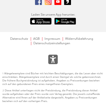
Laden Sie unsere App herunter.
Datenschutz
AGB
Impressum
Widerrufsbelehrung
Datenschutzeinstellungen
Mängelexemplare sind Bücher mit leichten Beschädigungen, die das Lesen aber nicht
1
einschränken. Mängelexemplare sind durch einen Stempel als solche gekennzeichnet.
Die frühere Buchpreisbindung ist aufgehoben. Angaben zu Preissenkungen beziehen
sich auf den gebundenen Preis eines mangelfreien Exemplars.
Diese Artikel unterliegen nicht der Preisbindung, die Preisbindung dieser Artikel
2
wurde aufgehoben oder der Preis wurde vom Verlag gesenkt. Die jeweils zutreffende
Alternative wird Ihnen auf der Artikelseite dargestellt. Angaben zu Preissenkungen
beziehen sich auf den vorherigen Preis.