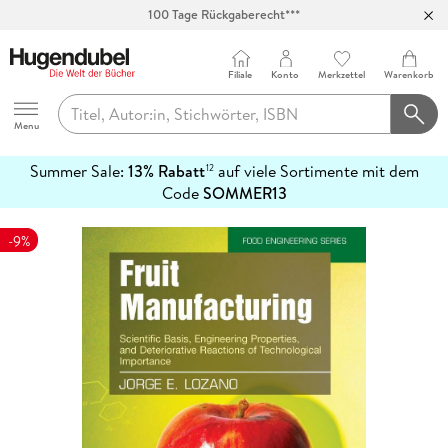
100 Tage Rückgaberecht***
Abholung in über 100 Filialen
Filiale
Konto
Merkzettel
Warenkorb
Hugendubel
Menu
Summer Sale:
13% Rabatt
auf viele Sortimente mit dem
12
mehr
Code
SOMMER13
erfahren
-9%