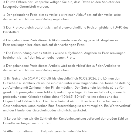
Durch Öffnen der Leseprobe willigen Sie ein, dass Daten an den Anbieter der
3
Leseprobe übermittelt werden.
Der gebundene Preis dieses Artikels wird nach Ablauf des auf der Artikelseite
4
dargestellten Datums vom Verlag angehoben.
Der Preisvergleich bezieht sich auf die unverbindliche Preisempfehlung (UVP) des
5
Herstellers.
Der gebundene Preis dieses Artikels wurde vom Verlag gesenkt. Angaben zu
6
Preissenkungen beziehen sich auf den vorherigen Preis.
Die Preisbindung dieses Artikels wurde aufgehoben. Angaben zu Preissenkungen
7
beziehen sich auf den letzten gebundenen Preis.
Der gebundene Preis dieses Artikels wird nach Ablauf des auf der Artikelseite
8
dargestellten Datums vom Verlag angehoben.
Ihr Gutschein SOMMER13 gilt bis einschließlich 10.08.2026. Sie können den
12
Gutschein ausschließlich online einlösen unter www.hugendubel.de. Keine Bestellung
zur Abholung mit Zahlung in der Filiale möglich. Der Gutschein ist nicht gültig für
gesetzlich preisgebundene Artikel (deutschsprachige Bücher und eBooks) sowie für
preisgebundene Kalender, tolino shine (4016621130466), tolino select und das
Hugendubel Hörbuch Abo. Der Gutschein ist nicht mit anderen Gutscheinen und
Geschenkkarten kombinierbar. Eine Barauszahlung ist nicht möglich. Ein Weiterverkauf
und der Handel des Gutscheincodes sind nicht gestattet.
Leider können wir die Echtheit der Kundenbewertung aufgrund der großen Zahl an
15
Einzelbewertungen nicht prüfen.
Alle Informationen zur Tiefpreisgarantie finden Sie
hier
16