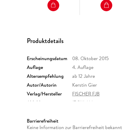
Produktdetails
Erscheinungsdatum
08. Oktober 2015
Auflage
4. Auflage
Altersempfehlung
ab 12 Jahre
Autor/Autorin
Kerstin Gier
Verlag/Hersteller
FISCHER FJB
Abbildungen
17 SW-Abb.
Größe (L/B/H)
223/151/45 mm
Herstelleradresse
S. Fischer Verlag GmbH, Hed
Barrierefreiheit
Frankfurt am Main, S. Fisch
Keine Information zur Barrierefreiheit bekannt