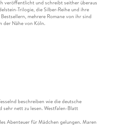
ch veröffentlicht und schreibt seither überaus
lstein-Trilogie, die Silber-Reihe und ihre
 Bestsellern, mehrere Romane von ihr sind
 in der Nähe von Köln.
der- und Jugendbuchillustratorinnen Deutschlands.
altung in Augsburg machte sie sich in der
d gewann im Lauf ihrer Karriere zahlreiche
entin gab sie ihr Wissen und ihre Erfahrung auch
sie Kinderbuchserien und Jugendbücher unter
oder Tanya Stewner. Die Illustratorin lebt mit
esselnd beschreiben wie die deutsche
d sehr nett zu lesen. Westfalen-Blatt
ndes Abenteuer für Mädchen gelungen. Maren