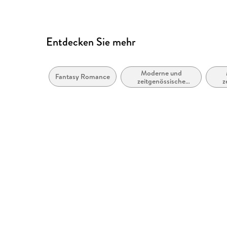
produktsicherheit@fischerve
Entdecken Sie mehr
Moderne und
Fantasy Romance
zeitgenössische
z
Belletristik: allgemein
und literarisch