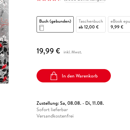
Fremdsprachige Bücher
n Lernhilfen
 Jugendbücher
eiber
Hörbuch Downloads im Bundle
cher
 Vergleich
 Puzzlezubehör
Lernen
New Adult
STABILO
Taschenbücher
hilfen
hriller
 Backen
er
lender
Ratgeber
Buch (gebunden)
Taschenbuch
eBook ep
op
hriller
Romance
ab
12,00 €
9,99 €
Sachbücher
precher:innen
Science Fiction
19,99 €
inkl. Mwst.
Fremdsprachige Bücher
In den Warenkorb
Zustellung:
Sa, 08.08. - Di, 11.08.
Sofort lieferbar
Versandkostenfrei