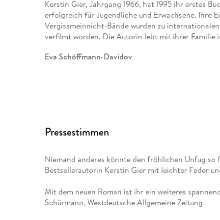
Kerstin Gier, Jahrgang 1966, hat 1995 ihr erstes Bu
erfolgreich für Jugendliche und Erwachsene. Ihre Ede
Vergissmeinnicht-Bände wurden zu internationalen
verfilmt worden. Die Autorin lebt mit ihrer Familie
Eva Schöffmann-Davidov
, Jahrgang 1973, ist eine der renommiertesten Kin
Nach ihrem Studium an der Fachhochschule für Gest
Kinder- und Jugendliteratur schnell einen Namen un
Preise für ihre Gestaltungen. Als Fachhochschuldoz
Pressestimmen
an junge Künstler*innen weiter. Heute illustriert 
anderem von Bestsellerautor*innen wie Kerstin Gier 
ihrer Familie in Augsburg.
Niemand anderes könnte den fröhlichen Unfug so f
Bestsellerautorin Kerstin Gier mit leichter Feder un
Mit dem neuen Roman ist ihr ein weiteres spanne
Schürmann, Westdeutsche Allgemeine Zeitung