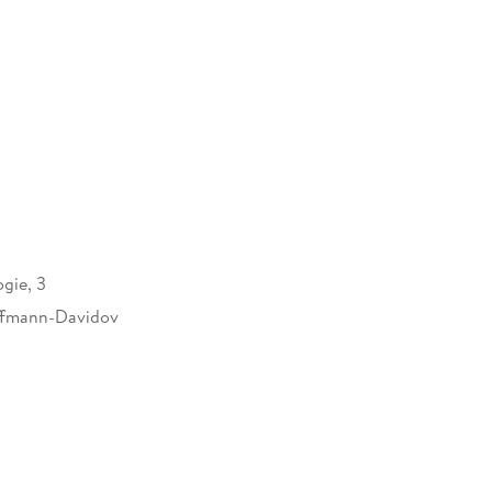
ogie, 3
ffmann-Davidov
21685