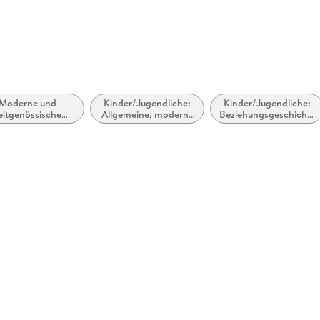
rlage.de
Moderne und
Kinder/Jugendliche:
Kinder/Jugendliche:
eitgenössische
Allgemeine, moderne
Beziehungsgeschichte
Liebesromane
und zeitgenössische
- Romantik, Liebe
Belletristik
oder Freundschaft