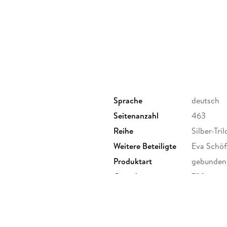
Sprache
deutsch
Seitenanzahl
463
Reihe
Silber-Tril
Weitere Beteiligte
Eva Schö
Produktart
gebunden
Gewicht
720 g
ISBN
97838414
derichstraße 114, 60596
er Verlag GmbH,