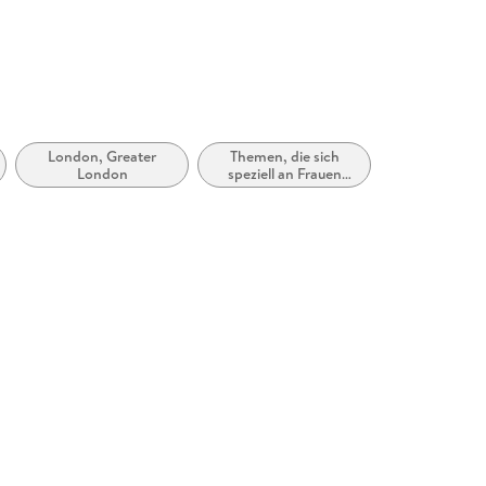
London, Greater
Themen, die sich
n
London
speziell an Frauen
und/oder Mädchen
richten