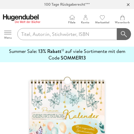
100 Tage Rückgaberecht***
Abholung in über 100 Filialen
Filiale
Konto
Merkzettel
Warenkorb
Hugendubel
Menu
Summer Sale:
13% Rabatt
auf viele Sortimente mit dem
12
mehr
Code
SOMMER13
erfahren