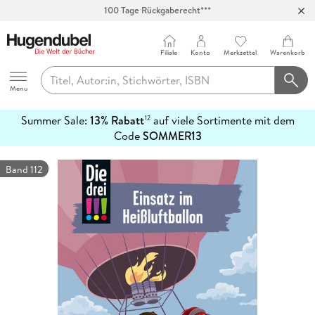
100 Tage Rückgaberecht***
Abholung in über 100 Filialen
Filiale
Konto
Merkzettel
Warenkorb
Hugendubel
Menu
Summer Sale:
13% Rabatt
auf viele Sortimente mit dem
12
mehr
Code
SOMMER13
erfahren
Band 112