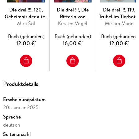
Die drei !!!, 120,
Die drei !!!, Die
Die drei !!!, 119,
Geheimnis der alten
Ritterin von
Trubel im Tierhote
Bibliothek
Mira Sol
Kirsten Vogel
Rabenfels
Miriam Mann
Buch (gebunden)
Buch (gebunden)
Buch (gebunden)
12,00 €
16,00 €
12,00 €
*
*
*
Produktdetails
Erscheinungsdatum
20. Januar 2025
Sprache
deutsch
Seitenanzahl