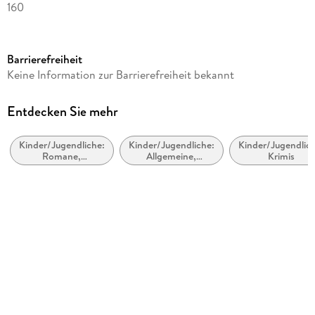
160
Altersempfehlung
von 10 bis 12 Jahren
Barrierefreiheit
Reihe
Keine Information zur Barrierefreiheit bekannt
Die drei !!!, 112
Autor/Autorin
Entdecken Sie mehr
Kirsten Vogel
Kinder/Jugendliche:
Kinder/Jugendliche:
Kinder/Jugendlich
Illustrationen
Romane,
Allgemeine,
Krimis
Ina Biber
Erzählungen,
moderne und
Tatsachenberichte
zeitgenössische
Verlag/Hersteller
Belletristik
Franckh-Kosmos
Produktart
gebunden
Abbildungen
0 Abb.
Gewicht