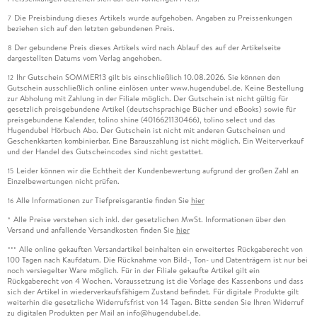
Die Preisbindung dieses Artikels wurde aufgehoben. Angaben zu Preissenkungen
7
beziehen sich auf den letzten gebundenen Preis.
Der gebundene Preis dieses Artikels wird nach Ablauf des auf der Artikelseite
8
dargestellten Datums vom Verlag angehoben.
Ihr Gutschein SOMMER13 gilt bis einschließlich 10.08.2026. Sie können den
12
Gutschein ausschließlich online einlösen unter www.hugendubel.de. Keine Bestellung
zur Abholung mit Zahlung in der Filiale möglich. Der Gutschein ist nicht gültig für
gesetzlich preisgebundene Artikel (deutschsprachige Bücher und eBooks) sowie für
preisgebundene Kalender, tolino shine (4016621130466), tolino select und das
Hugendubel Hörbuch Abo. Der Gutschein ist nicht mit anderen Gutscheinen und
Geschenkkarten kombinierbar. Eine Barauszahlung ist nicht möglich. Ein Weiterverkauf
und der Handel des Gutscheincodes sind nicht gestattet.
Leider können wir die Echtheit der Kundenbewertung aufgrund der großen Zahl an
15
Einzelbewertungen nicht prüfen.
Alle Informationen zur Tiefpreisgarantie finden Sie
hier
16
Alle Preise verstehen sich inkl. der gesetzlichen MwSt. Informationen über den
*
Versand und anfallende Versandkosten finden Sie
hier
Alle online gekauften Versandartikel beinhalten ein erweitertes Rückgaberecht von
***
100 Tagen nach Kaufdatum. Die Rücknahme von Bild-, Ton- und Datenträgern ist nur bei
noch versiegelter Ware möglich. Für in der Filiale gekaufte Artikel gilt ein
Rückgaberecht von 4 Wochen. Voraussetzung ist die Vorlage des Kassenbons und dass
sich der Artikel in wiederverkaufsfähigem Zustand befindet. Für digitale Produkte gilt
weiterhin die gesetzliche Widerrufsfrist von 14 Tagen. Bitte senden Sie Ihren Widerruf
zu digitalen Produkten per Mail an info@hugendubel.de.