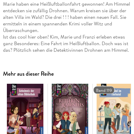
Marie haben eine Heißluftballonfahrt gewonnen! Am Himmel
entdecken sie zufällig Drohnen. Warum kreisen sie über der
alten Villa im Wald? Die drei ! ! ! haben einen neuen Fall. Sie
ermitteln in einem spannenden Krimi voller Witz und
Überraschungen.
Ist das cool hier oben! Kim, Marie und Franzi erleben etwas
ganz Besonderes: Eine Fahrt im Heißluftballon. Doch was ist
das? Plötzlich sehen die Detektivinnen Drohnen am Himmel.
Warum kreisen sie über dem Wald? Wird etwa die verlassene
Villa ausspioniert? Von wem? Die drei ! ! ! stecken mittendrin
in einem neuen Abenteuer. Sie sammeln Hinweise und
Mehr aus dieser Reihe
beobachten Verdächtige. Schon bald verfolgen sie eine heiße
Spur. Sie führt weit zurück in die Vergangenheit, zu einem
spektakulärem Kunstraub. Spannend, witzig und gefährlich:
Band 119
Die Freundinnen lassen nicht locker, bis sie auch diesen Fall
gelöst haben!