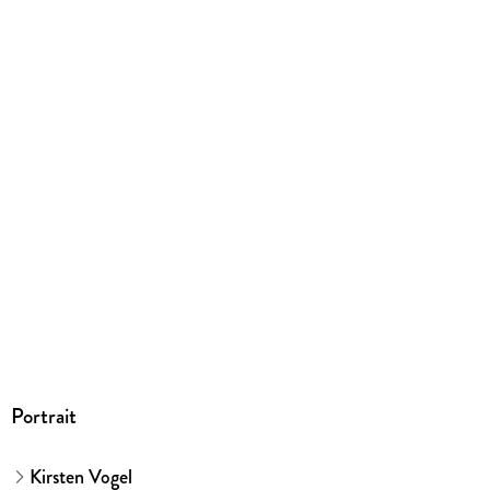
308 g
Größe (L/B/H)
211/147/20 mm
ISBN
9783440179567
Herstelleradresse
Franckh-Kosmos Verlags-GmbH & Co. KG, Pfizerstraße 5-7,
70184 Stuttgart, kosmos.de/servicecenter
Portrait
Kirsten Vogel