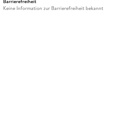
Barrierefreiheit
Verlag/Hersteller
Keine Information zur Barrierefreiheit bekannt
Creative Media Partners, LLC
Produktart
gebunden
Gewicht
753 g
Größe (L/B/H)
234/156/24 mm
ISBN
9781017552355