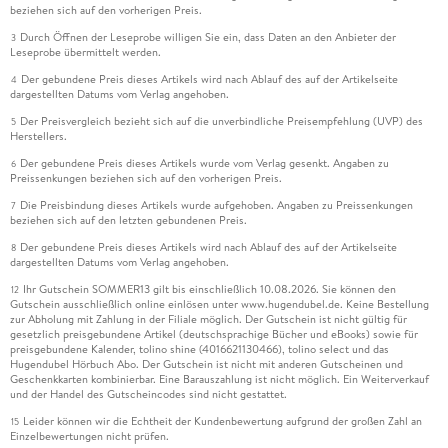
beziehen sich auf den vorherigen Preis.
Durch Öffnen der Leseprobe willigen Sie ein, dass Daten an den Anbieter der
3
Leseprobe übermittelt werden.
Der gebundene Preis dieses Artikels wird nach Ablauf des auf der Artikelseite
4
dargestellten Datums vom Verlag angehoben.
Der Preisvergleich bezieht sich auf die unverbindliche Preisempfehlung (UVP) des
5
Herstellers.
Der gebundene Preis dieses Artikels wurde vom Verlag gesenkt. Angaben zu
6
Preissenkungen beziehen sich auf den vorherigen Preis.
Die Preisbindung dieses Artikels wurde aufgehoben. Angaben zu Preissenkungen
7
beziehen sich auf den letzten gebundenen Preis.
Der gebundene Preis dieses Artikels wird nach Ablauf des auf der Artikelseite
8
dargestellten Datums vom Verlag angehoben.
Ihr Gutschein SOMMER13 gilt bis einschließlich 10.08.2026. Sie können den
12
Gutschein ausschließlich online einlösen unter www.hugendubel.de. Keine Bestellung
zur Abholung mit Zahlung in der Filiale möglich. Der Gutschein ist nicht gültig für
gesetzlich preisgebundene Artikel (deutschsprachige Bücher und eBooks) sowie für
preisgebundene Kalender, tolino shine (4016621130466), tolino select und das
Hugendubel Hörbuch Abo. Der Gutschein ist nicht mit anderen Gutscheinen und
Geschenkkarten kombinierbar. Eine Barauszahlung ist nicht möglich. Ein Weiterverkauf
und der Handel des Gutscheincodes sind nicht gestattet.
Leider können wir die Echtheit der Kundenbewertung aufgrund der großen Zahl an
15
Einzelbewertungen nicht prüfen.