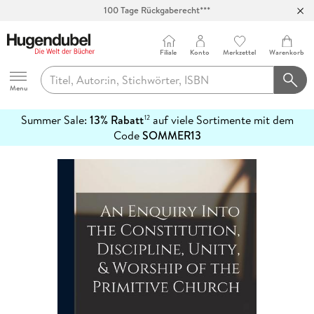
100 Tage Rückgaberecht***
Abholung in über 100 Filialen
Filiale
Konto
Merkzettel
Warenkorb
Hugendubel
Menu
Summer Sale:
13% Rabatt
auf viele Sortimente mit dem
12
mehr
Code
SOMMER13
erfahren