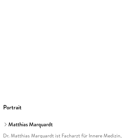
Herstelleradresse
Delius Klasing Verlag GmbH, Siekerwall 21, 33602 Bielefeld,
info@delius-klasing.de
Portrait
Matthias Marquardt
Dr. Matthias Marquardt ist Facharzt für Innere Medizin,