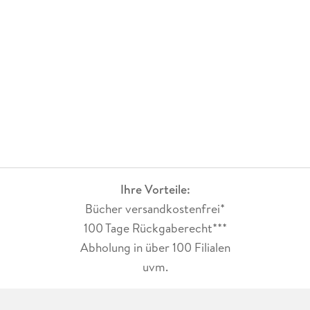
eine Antwort gegeben hat und ich dadurch sehr viel gelernt
habe.
Daher erhält dieses ausführliche Werk volle 5 von 5 Sternen.
Ihre Vorteile:
Bücher versandkostenfrei*
100 Tage Rückgaberecht***
Abholung in über 100 Filialen
uvm.