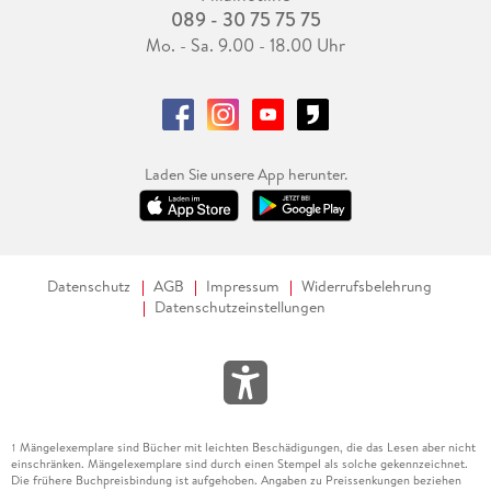
089 - 30 75 75 75
Mo. - Sa. 9.00 - 18.00 Uhr
Laden Sie unsere App herunter.
Datenschutz
AGB
Impressum
Widerrufsbelehrung
Datenschutzeinstellungen
Mängelexemplare sind Bücher mit leichten Beschädigungen, die das Lesen aber nicht
1
einschränken. Mängelexemplare sind durch einen Stempel als solche gekennzeichnet.
Die frühere Buchpreisbindung ist aufgehoben. Angaben zu Preissenkungen beziehen