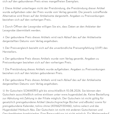
sich auf den gebundenen Preis eines mangelfreien Exemplars.
Diese Artikel unterliegen nicht der Preisbindung, die Preisbindung dieser Artikel
2
wurde aufgehoben oder der Preis wurde vom Verlag gesenkt. Die jeweils zutreffende
Alternative wird Ihnen auf der Artikelseite dargestellt. Angaben zu Preissenkungen
beziehen sich auf den vorherigen Preis.
Durch Öffnen der Leseprobe willigen Sie ein, dass Daten an den Anbieter der
3
Leseprobe übermittelt werden.
Der gebundene Preis dieses Artikels wird nach Ablauf des auf der Artikelseite
4
dargestellten Datums vom Verlag angehoben.
Der Preisvergleich bezieht sich auf die unverbindliche Preisempfehlung (UVP) des
5
Herstellers.
Der gebundene Preis dieses Artikels wurde vom Verlag gesenkt. Angaben zu
6
Preissenkungen beziehen sich auf den vorherigen Preis.
Die Preisbindung dieses Artikels wurde aufgehoben. Angaben zu Preissenkungen
7
beziehen sich auf den letzten gebundenen Preis.
Der gebundene Preis dieses Artikels wird nach Ablauf des auf der Artikelseite
8
dargestellten Datums vom Verlag angehoben.
Ihr Gutschein SOMMER13 gilt bis einschließlich 10.08.2026. Sie können den
12
Gutschein ausschließlich online einlösen unter www.hugendubel.de. Keine Bestellung
zur Abholung mit Zahlung in der Filiale möglich. Der Gutschein ist nicht gültig für
gesetzlich preisgebundene Artikel (deutschsprachige Bücher und eBooks) sowie für
preisgebundene Kalender, tolino shine (4016621130466), tolino select und das
Hugendubel Hörbuch Abo. Der Gutschein ist nicht mit anderen Gutscheinen und
Geschenkkarten kombinierbar. Eine Barauszahlung ist nicht möglich. Ein Weiterverkauf