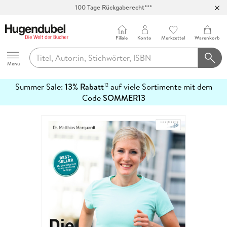
100 Tage Rückgaberecht***
Abholung in über 100 Filialen
Filiale
Konto
Merkzettel
Warenkorb
Hugendubel
Menu
Summer Sale:
13% Rabatt
auf viele Sortimente mit dem
12
mehr
Code
SOMMER13
erfahren