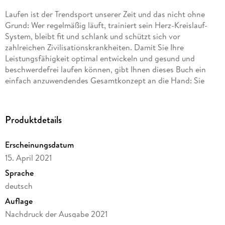
Laufen ist der Trendsport unserer Zeit und das nicht ohne
Grund: Wer regelmäßig läuft, trainiert sein Herz-Kreislauf-
System, bleibt fit und schlank und schützt sich vor
zahlreichen Zivilisationskrankheiten. Damit Sie Ihre
Leistungsfähigkeit optimal entwickeln und gesund und
beschwerdefrei laufen können, gibt Ihnen dieses Buch ein
einfach anzuwendendes Gesamtkonzept an die Hand: Sie
werden leichter und schneller laufen, aber belastbar und
verletzungsfrei bleiben.
Produktdetails
Was ist neu in der 18. , komplett überarbeiteten Neuauflage
des Erfolgstitels:
Erscheinungsdatum
plus 16 Seiten
15. April 2021
neue Themen im Buch: u. a. Wattmessung für Läufer,
Sportuhren, vegane Ernährung
Sprache
Kapitel Laufverletzungen komplett neu
deutsch
alle Kapitel auf dem neuesten wissenschaftlichen Stand und
Auflage
aktualisiert, wie z. B. Laufschuhe, Bekleidung etc.
modernes Layout und viele neue Fotos
Nachdruck der Ausgabe 2021