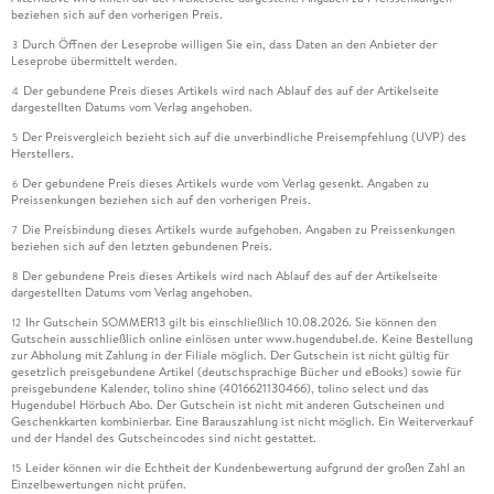
beziehen sich auf den vorherigen Preis.
Durch Öffnen der Leseprobe willigen Sie ein, dass Daten an den Anbieter der
3
Leseprobe übermittelt werden.
Der gebundene Preis dieses Artikels wird nach Ablauf des auf der Artikelseite
4
dargestellten Datums vom Verlag angehoben.
Der Preisvergleich bezieht sich auf die unverbindliche Preisempfehlung (UVP) des
5
Herstellers.
Der gebundene Preis dieses Artikels wurde vom Verlag gesenkt. Angaben zu
6
Preissenkungen beziehen sich auf den vorherigen Preis.
Die Preisbindung dieses Artikels wurde aufgehoben. Angaben zu Preissenkungen
7
beziehen sich auf den letzten gebundenen Preis.
Der gebundene Preis dieses Artikels wird nach Ablauf des auf der Artikelseite
8
dargestellten Datums vom Verlag angehoben.
Ihr Gutschein SOMMER13 gilt bis einschließlich 10.08.2026. Sie können den
12
Gutschein ausschließlich online einlösen unter www.hugendubel.de. Keine Bestellung
zur Abholung mit Zahlung in der Filiale möglich. Der Gutschein ist nicht gültig für
gesetzlich preisgebundene Artikel (deutschsprachige Bücher und eBooks) sowie für
preisgebundene Kalender, tolino shine (4016621130466), tolino select und das
Hugendubel Hörbuch Abo. Der Gutschein ist nicht mit anderen Gutscheinen und
Geschenkkarten kombinierbar. Eine Barauszahlung ist nicht möglich. Ein Weiterverkauf
und der Handel des Gutscheincodes sind nicht gestattet.
Leider können wir die Echtheit der Kundenbewertung aufgrund der großen Zahl an
15
Einzelbewertungen nicht prüfen.