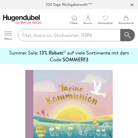
100 Tage Rückgaberecht***
Abholung in über 100 Filialen
Filiale
Konto
Merkzettel
Warenkorb
Hugendubel
Menu
Summer Sale:
13% Rabatt
auf viele Sortimente mit dem
12
mehr
Code
SOMMER13
erfahren