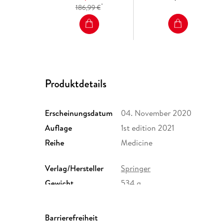
*
186,99 €
Produktdetails
Erscheinungsdatum
04. November 2020
Auflage
1st edition 2021
Reihe
Medicine
Verlag/Hersteller
Springer
Gewicht
534 g
ISBN
9789811556319
Barrierefreiheit