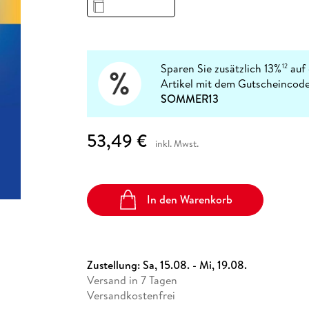
Fremdsprachige Bücher
n Lernhilfen
 Jugendbücher
eiber
Hörbuch Downloads im Bundle
cher
 Vergleich
 Puzzlezubehör
Lernen
New Adult
STABILO
Taschenbücher
hilfen
hriller
 Backen
er
lender
Ratgeber
op
hriller
Romance
Sparen Sie zusätzlich 13%
auf 
12
Sachbücher
Artikel mit dem Gutscheincode
precher:innen
SOMMER13
Science Fiction
Fremdsprachige Bücher
53,49 €
inkl. Mwst.
In den Warenkorb
Zustellung:
Sa, 15.08. - Mi, 19.08.
Versand in 7 Tagen
Versandkostenfrei