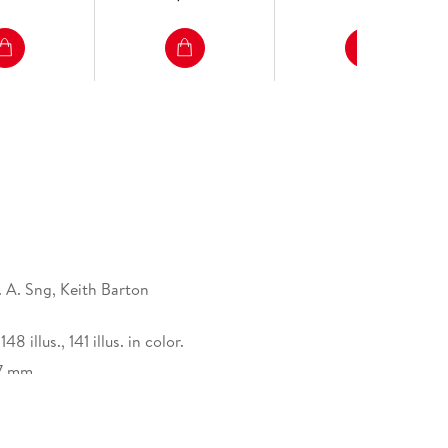
. A. Sng, Keith Barton
148 illus., 141 illus. in color.
17 mm
Nature Customer Service Center GmbH,
tz 3, 69115 Heidelberg,
afety@springernature.com