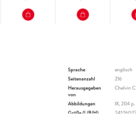
Sprache
englisch
Seitenanzahl
216
Herausgegeben
Chelvin C
von
Abbildungen
IX, 204 p. 
Größe (L/B/H)
241/160/
Herstelleradresse
Springer 
Europapla
ProductS