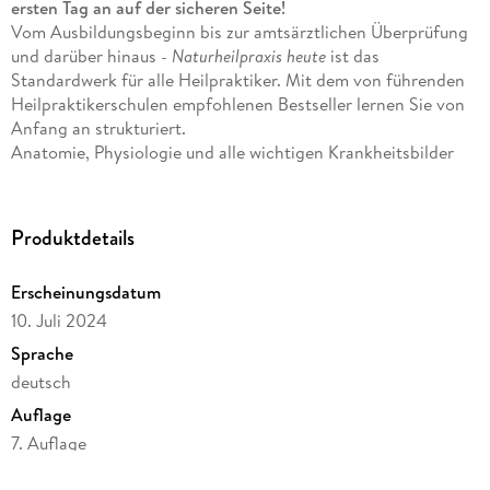
ersten Tag an auf der sicheren Seite!
Vom Ausbildungsbeginn bis zur amtsärztlichen Überprüfung
und darüber hinaus -
Naturheilpraxis heute
ist das
Standardwerk für alle Heilpraktiker. Mit dem von führenden
Heilpraktikerschulen empfohlenen Bestseller lernen Sie von
Anfang an strukturiert.
Anatomie, Physiologie und alle wichtigen Krankheitsbilder
sind übersichtlich dargestellt. Merke-Kästen,
Übersichtstabellen zu klinischen Informationen,
Leitsymptomen und Differenzialdiagnosen sorgen für
Produktdetails
optimalen Lernerfolg.
Ob Gesetzeskunde, Infektionsschutzgesetz oder Pharma-
Erscheinungsdatum
Infos zu schulmedizinischen Medikamentengruppen: alle
10. Juli 2024
prüfungsrelevanten Themen sind farblich hervorgehoben und
somit ideal zum schnellen Orientieren.
Sprache
Mehr als 1. 300 Abbildungen helfen Ihnen, die Inhalte besser
deutsch
zu verstehen. So können Sie sich optimal auf die Prüfung
Auflage
vorbereiten.
Checklisten und praxisorientierte Fallbeispiele sowie
7. Auflage
Kurzporträts naturheilkundlicher Diagnose- und
Seitenanzahl
Therapieverfahren sorgen für einen sicheren Praxiseinstieg.