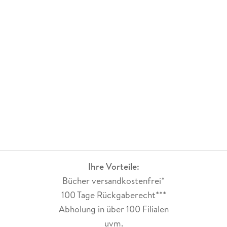
29 Alte Menschen
30 Notfälle
31 Labor
32 Anhang
Ihre Vorteile:
Bücher versandkostenfrei*
100 Tage Rückgaberecht***
Abholung in über 100 Filialen
uvm.