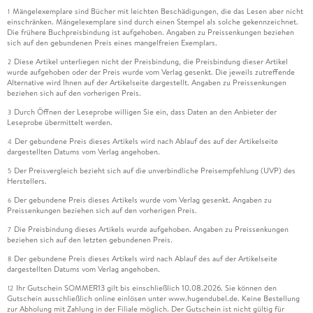
Mängelexemplare sind Bücher mit leichten Beschädigungen, die das Lesen aber nicht
1
einschränken. Mängelexemplare sind durch einen Stempel als solche gekennzeichnet.
Die frühere Buchpreisbindung ist aufgehoben. Angaben zu Preissenkungen beziehen
sich auf den gebundenen Preis eines mangelfreien Exemplars.
Diese Artikel unterliegen nicht der Preisbindung, die Preisbindung dieser Artikel
2
wurde aufgehoben oder der Preis wurde vom Verlag gesenkt. Die jeweils zutreffende
Alternative wird Ihnen auf der Artikelseite dargestellt. Angaben zu Preissenkungen
beziehen sich auf den vorherigen Preis.
Durch Öffnen der Leseprobe willigen Sie ein, dass Daten an den Anbieter der
3
Leseprobe übermittelt werden.
Der gebundene Preis dieses Artikels wird nach Ablauf des auf der Artikelseite
4
dargestellten Datums vom Verlag angehoben.
Der Preisvergleich bezieht sich auf die unverbindliche Preisempfehlung (UVP) des
5
Herstellers.
Der gebundene Preis dieses Artikels wurde vom Verlag gesenkt. Angaben zu
6
Preissenkungen beziehen sich auf den vorherigen Preis.
Die Preisbindung dieses Artikels wurde aufgehoben. Angaben zu Preissenkungen
7
beziehen sich auf den letzten gebundenen Preis.
Der gebundene Preis dieses Artikels wird nach Ablauf des auf der Artikelseite
8
dargestellten Datums vom Verlag angehoben.
Ihr Gutschein SOMMER13 gilt bis einschließlich 10.08.2026. Sie können den
12
Gutschein ausschließlich online einlösen unter www.hugendubel.de. Keine Bestellung
zur Abholung mit Zahlung in der Filiale möglich. Der Gutschein ist nicht gültig für