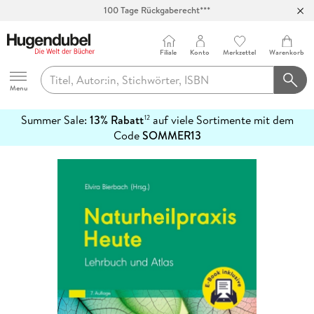
100 Tage Rückgaberecht***
Abholung in über 100 Filialen
Filiale
Konto
Merkzettel
Warenkorb
Hugendubel
Menu
Summer Sale:
13% Rabatt
auf viele Sortimente mit dem
12
mehr
Code
SOMMER13
erfahren