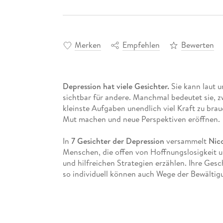
Merken
Empfehlen
Bewerten
Depression hat viele Gesichter.
Sie kann laut 
sichtbar für andere. Manchmal bedeutet sie, z
kleinste Aufgaben unendlich viel Kraft zu bra
Mut machen und neue Perspektiven eröffnen.
In
7 Gesichter der Depression
versammelt
Nico
Menschen, die offen von Hoffnungslosigkeit
und hilfreichen Strategien erzählen. Ihre Gesch
so individuell können auch Wege der Bewältig
Grundsätze, die tragen, wenn alles ins Wanken
Dieses Buch ersetzt keine Therapie. Aber es sc
sein.