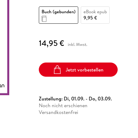
Fremdsprachige Bücher
n Lernhilfen
 Jugendbücher
eiber
Hörbuch Downloads im Bundle
cher
 Vergleich
 Puzzlezubehör
Lernen
New Adult
STABILO
Taschenbücher
Buch (gebunden)
eBook epub
hilfen
hriller
 Backen
er
lender
Ratgeber
9,95 €
op
hriller
Romance
Sachbücher
14,95 €
precher:innen
inkl. Mwst.
Science Fiction
Fremdsprachige Bücher
Jetzt vorbestellen
Zustellung:
Di, 01.09. - Do, 03.09.
Noch nicht erschienen
Versandkostenfrei