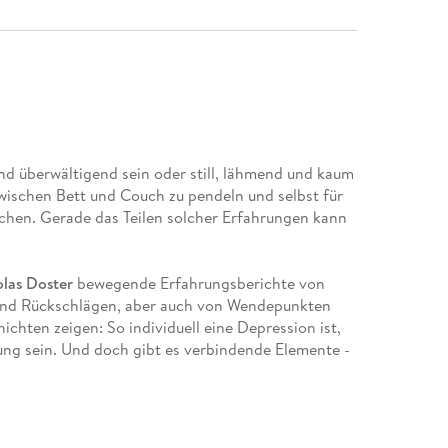
und überwältigend sein oder still, lähmend und kaum
wischen Bett und Couch zu pendeln und selbst für
uchen. Gerade das Teilen solcher Erfahrungen kann
las Doster
bewegende Erfahrungsberichte von
 und Rückschlägen, aber auch von Wendepunkten
ichten zeigen: So individuell eine Depression ist,
ung sein. Und doch gibt es verbindende Elemente -
 gerät.
henkt etwas Wichtiges: das Gefühl, nicht allein zu