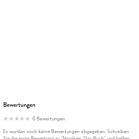
9783955049607
Herstelleradresse
MAIRDUMONT, Marco Polo Str. 1, 73760 Ostfildern,
info@kunth-verlag.de
Bewertungen
0 Bewertungen
Es wurden noch keine Bewertungen abgegeben. Schreiben
Sie die erste Bewertung zu "Nordsee. Das Buch" und helfen