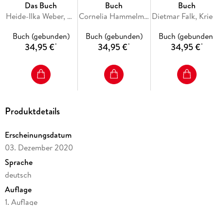
Das Buch
Buch
Buch
Heide-Ilka Weber, Stefanie Schuhmacher
Cornelia Hammelmann, Anke Benstem, Robert Fischer, Stefan Jordan, Gerhard von Kapff
Dietmar Falk, Kr
Buch (gebunden)
Buch (gebunden)
Buch (gebunden)
34,95 €
34,95 €
34,95 €
*
*
*
Produktdetails
Erscheinungsdatum
03. Dezember 2020
Sprache
deutsch
Auflage
1. Auflage
Seitenanzahl