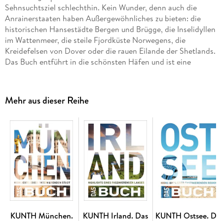
Sehnsuchtsziel schlechthin. Kein Wunder, denn auch die
Anrainerstaaten haben Außergewöhnliches zu bieten: die
historischen Hansestädte Bergen und Brügge, die Inselidyllen
im Wattenmeer, die steile Fjordküste Norwegens, die
Kreidefelsen von Dover oder die rauen Eilande der Shetlands.
Das Buch entführt in die schönsten Häfen und ist eine
bildgewaltige Liebeserklärung an die raue Nordsee.
+ Fotografische Reise entlang der Nordseeküste von
Mehr aus dieser Reihe
Norwegen über Dänemark, Deutschland, Niederlande,
Belgien, Großbritannien bis zu den Shetlandinseln
+ Wissenswertes zu Land und Leuten
+ Brillante Bilder und ausklappbare Panoramaseiten
KUNTH München.
KUNTH Irland. Das
KUNTH Ostsee. Da