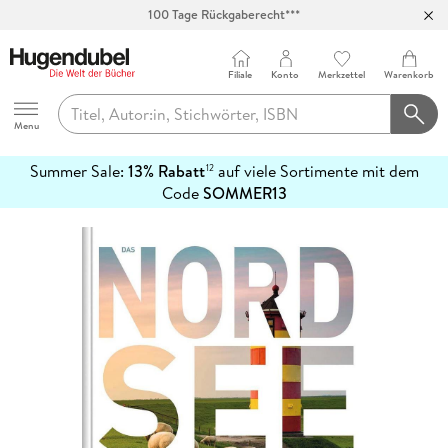
100 Tage Rückgaberecht***
Abholung in über 100 Filialen
Filiale
Konto
Merkzettel
Warenkorb
Hugendubel
Menu
Summer Sale:
13% Rabatt
auf viele Sortimente mit dem
12
mehr
Code
SOMMER13
erfahren