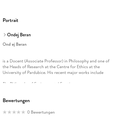
Portrait
Ondej Beran
Ond ej Beran
is a Docent (Associate Professor) in Philosophy and one of
the Heads of Research at the Centre for Ethics at the
University of Pardubice. His recent major works include
The Philosophy of Environmental Emotions
(co-edited with L. Candiotto, N. Forsberg, A. Fredriksson and
Bewertungen
D. Rozen, 2024),
0 Bewertungen
Examples and Their Role in Our Thinking