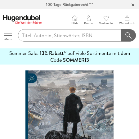
100 Tage Rückgaberecht***
Abholung in über 100 Filialen
Filiale
Konto
Merkzettel
Warenkorb
Hugendubel
Menu
Summer Sale:
13% Rabatt
auf viele Sortimente mit dem
12
mehr
Code
SOMMER13
erfahren