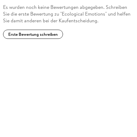
Es wurden noch keine Bewertungen abgegeben. Schreiben
(2021), and
Sie die erste Bewertung zu "Ecological Emotions" und helfen
Sie damit anderen bei der Kaufentscheidung.
Ethical Inquiries after Wittgenstein
Erste Bewertung schreiben
(co-edited with S. Aldrin Salskov and N. Hämäläinen, 2022).