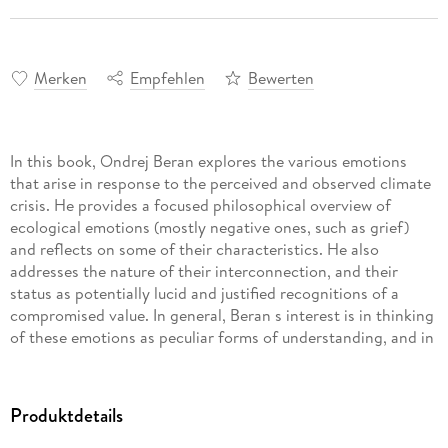
Merken
Empfehlen
Bewerten
In this book, Ondrej Beran explores the various emotions
that arise in response to the perceived and observed climate
crisis. He provides a focused philosophical overview of
ecological emotions (mostly negative ones, such as grief)
and reflects on some of their characteristics. He also
addresses the nature of their interconnection, and their
status as potentially lucid and justified recognitions of a
compromised value. In general, Beran s interest is in thinking
of these emotions as peculiar forms of understanding, and in
exploring what these forms of understanding show us about
living in a world that we see as seriously damaged or under
serious risk. He argues that these forms of understanding are
Produktdetails
cultivated and expressed in various ways and can take very
diverse, even idiosyncratic shapes. Ultimately, he highlights