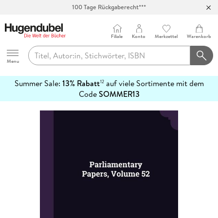
100 Tage Rückgaberecht***
Abholung in über 100 Filialen
Filiale
Konto
Merkzettel
Warenkorb
Hugendubel
Menu
Summer Sale:
13% Rabatt
auf viele Sortimente mit dem
12
mehr
Code
SOMMER13
erfahren