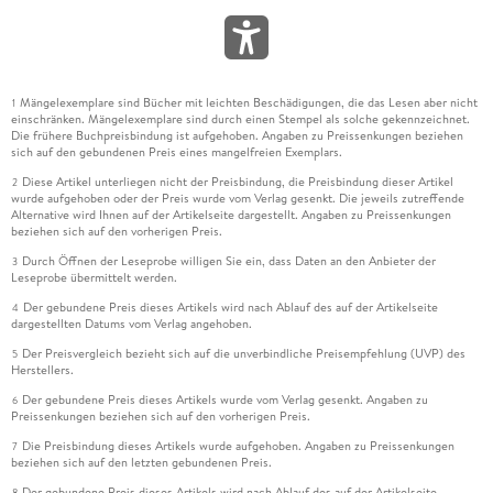
Mängelexemplare sind Bücher mit leichten Beschädigungen, die das Lesen aber nicht
1
einschränken. Mängelexemplare sind durch einen Stempel als solche gekennzeichnet.
Die frühere Buchpreisbindung ist aufgehoben. Angaben zu Preissenkungen beziehen
sich auf den gebundenen Preis eines mangelfreien Exemplars.
Diese Artikel unterliegen nicht der Preisbindung, die Preisbindung dieser Artikel
2
wurde aufgehoben oder der Preis wurde vom Verlag gesenkt. Die jeweils zutreffende
Alternative wird Ihnen auf der Artikelseite dargestellt. Angaben zu Preissenkungen
beziehen sich auf den vorherigen Preis.
Durch Öffnen der Leseprobe willigen Sie ein, dass Daten an den Anbieter der
3
Leseprobe übermittelt werden.
Der gebundene Preis dieses Artikels wird nach Ablauf des auf der Artikelseite
4
dargestellten Datums vom Verlag angehoben.
Der Preisvergleich bezieht sich auf die unverbindliche Preisempfehlung (UVP) des
5
Herstellers.
Der gebundene Preis dieses Artikels wurde vom Verlag gesenkt. Angaben zu
6
Preissenkungen beziehen sich auf den vorherigen Preis.
Die Preisbindung dieses Artikels wurde aufgehoben. Angaben zu Preissenkungen
7
beziehen sich auf den letzten gebundenen Preis.
Der gebundene Preis dieses Artikels wird nach Ablauf des auf der Artikelseite
8