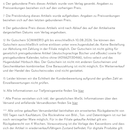
Der gebundene Preis dieses Artikels wurde vom Verlag gesenkt. Angaben zu
6
Preissenkungen beziehen sich auf den vorherigen Preis.
Die Preisbindung dieses Artikels wurde aufgehoben. Angaben zu Preissenkungen
7
beziehen sich auf den letzten gebundenen Preis.
Der gebundene Preis dieses Artikels wird nach Ablauf des auf der Artikelseite
8
dargestellten Datums vom Verlag angehoben.
Ihr Gutschein SOMMER13 gilt bis einschließlich 10.08.2026. Sie können den
12
Gutschein ausschließlich online einlösen unter www.hugendubel.de. Keine Bestellung
zur Abholung mit Zahlung in der Filiale möglich. Der Gutschein ist nicht gültig für
gesetzlich preisgebundene Artikel (deutschsprachige Bücher und eBooks) sowie für
preisgebundene Kalender, tolino shine (4016621130466), tolino select und das
Hugendubel Hörbuch Abo. Der Gutschein ist nicht mit anderen Gutscheinen und
Geschenkkarten kombinierbar. Eine Barauszahlung ist nicht möglich. Ein Weiterverkauf
und der Handel des Gutscheincodes sind nicht gestattet.
Leider können wir die Echtheit der Kundenbewertung aufgrund der großen Zahl an
15
Einzelbewertungen nicht prüfen.
Alle Informationen zur Tiefpreisgarantie finden Sie
hier
16
Alle Preise verstehen sich inkl. der gesetzlichen MwSt. Informationen über den
*
Versand und anfallende Versandkosten finden Sie
hier
Alle online gekauften Versandartikel beinhalten ein erweitertes Rückgaberecht von
***
100 Tagen nach Kaufdatum. Die Rücknahme von Bild-, Ton- und Datenträgern ist nur bei
noch versiegelter Ware möglich. Für in der Filiale gekaufte Artikel gilt ein
Rückgaberecht von 4 Wochen. Voraussetzung ist die Vorlage des Kassenbons und dass
sich der Artikel in wiederverkaufsfähigem Zustand befindet. Für digitale Produkte gilt