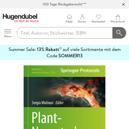
Abholung in über 100 Filialen
Filiale
Konto
Merkzettel
Warenkorb
Hugendubel
Menu
Summer Sale:
13% Rabatt
auf viele Sortimente mit dem
12
mehr
Code
SOMMER13
erfahren