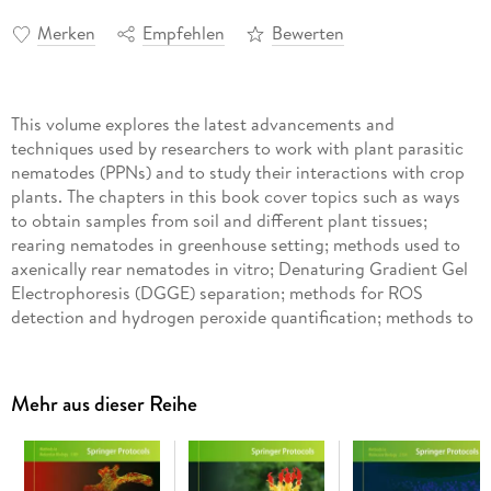
Merken
Empfehlen
Bewerten
This volume explores the latest advancements and
techniques used by researchers to work with plant parasitic
nematodes (PPNs) and to study their interactions with crop
plants. The chapters in this book cover topics such as ways
to obtain samples from soil and different plant tissues;
rearing nematodes in greenhouse setting; methods used to
axenically rear nematodes in vitro; Denaturing Gradient Gel
Electrophoresis (DGGE) separation; methods for ROS
detection and hydrogen peroxide quantification; methods to
elicit plant resistance against nematodes; methods for the
detection of Pathogenesis Related (PR) genes that are the
executioners of immunity in plant-RKN interactions; and
Mehr aus dieser Reihe
laboratory procedures that test nematodes on their isolation,
count, culture, identification, pathogenicity, virulence, and
environmental tolerance. Written in the highly successful
Methods in Molecular Biology
series format, chapters include