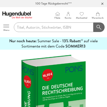
100 Tage Rückgaberecht***
Abholung in über 100 Filialen
Filiale
Konto
Merkzettel
Warenkorb
Hugendubel
Menu
Nur noch heute:
Summer Sale -
13% Rabatt
auf viele
12
mehr
Sortimente mit dem Code
SOMMER13
erfahren