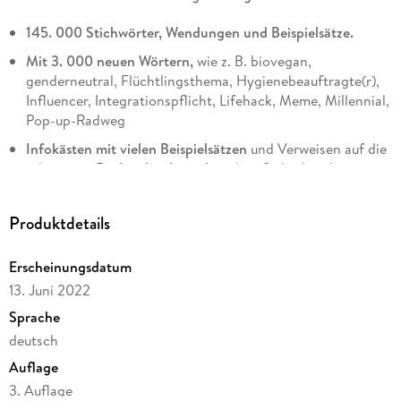
145. 000 Stichwörter, Wendungen und Beispielsätze.
Mit 3. 000 neuen Wörtern,
wie z. B. biovegan,
genderneutral, Flüchtlingsthema, Hygienebeauftragte(r),
Influencer, Integrationspflicht, Lifehack, Meme, Millennial,
Pop-up-Radweg
Infokästen mit vielen Beispielsätzen
und Verweisen auf die
relevanten
Rechtschreibregeln
geben Sicherheit bei
Fragen der richtigen Schreibweise.
Mit
Extrakapitel Grammatik
Produktdetails
Angaben zum
geschlechtergerechten Sprachgebrauch
Erscheinungsdatum
Mit den aktuellen amtlichen Regeln der Deutschen
13. Juni 2022
Rechtschreibung
Sprache
Für Schule, Beruf und Allgemeinbildung
deutsch
Auflage
3. Auflage