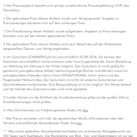
Der Preisvergleich bezieht sich auf die unverbindliche Preisempfehlung (UVP) des
5
Herstellers.
Der gebundene Preis dieses Artikels wurde vom Verlag gesenkt. Angaben zu
6
Preissenkungen beziehen sich auf den vorherigen Preis.
Die Preisbindung dieses Artikels wurde aufgehoben. Angaben zu Preissenkungen
7
beziehen sich auf den letzten gebundenen Preis.
Der gebundene Preis dieses Artikels wird nach Ablauf des auf der Artikelseite
8
dargestellten Datums vom Verlag angehoben.
Ihr Gutschein SOMMER13 gilt bis einschließlich 10.08.2026. Sie können den
12
Gutschein ausschließlich online einlösen unter www.hugendubel.de. Keine Bestellung
zur Abholung mit Zahlung in der Filiale möglich. Der Gutschein ist nicht gültig für
gesetzlich preisgebundene Artikel (deutschsprachige Bücher und eBooks) sowie für
preisgebundene Kalender, tolino shine (4016621130466), tolino select und das
Hugendubel Hörbuch Abo. Der Gutschein ist nicht mit anderen Gutscheinen und
Geschenkkarten kombinierbar. Eine Barauszahlung ist nicht möglich. Ein Weiterverkauf
und der Handel des Gutscheincodes sind nicht gestattet.
Leider können wir die Echtheit der Kundenbewertung aufgrund der großen Zahl an
15
Einzelbewertungen nicht prüfen.
Alle Informationen zur Tiefpreisgarantie finden Sie
hier
16
Alle Preise verstehen sich inkl. der gesetzlichen MwSt. Informationen über den
*
Versand und anfallende Versandkosten finden Sie
hier
Alle online gekauften Versandartikel beinhalten ein erweitertes Rückgaberecht von
***
100 Tagen nach Kaufdatum. Die Rücknahme von Bild-, Ton- und Datenträgern ist nur bei