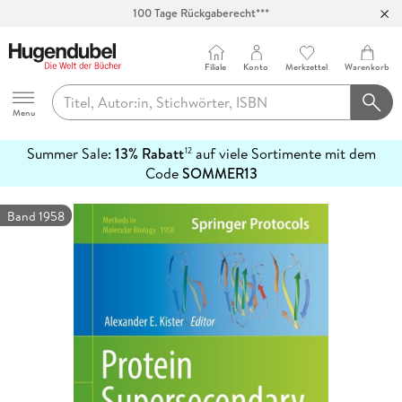
100 Tage Rückgaberecht***
Abholung in über 100 Filialen
Filiale
Konto
Merkzettel
Warenkorb
Hugendubel
Menu
Summer Sale:
13% Rabatt
auf viele Sortimente mit dem
12
mehr
Code
SOMMER13
erfahren
Band 1958