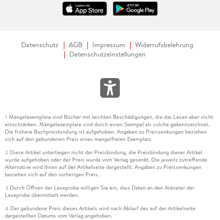
Datenschutz
AGB
Impressum
Widerrufsbelehrung
Datenschutzeinstellungen
Mängelexemplare sind Bücher mit leichten Beschädigungen, die das Lesen aber nicht
1
einschränken. Mängelexemplare sind durch einen Stempel als solche gekennzeichnet.
Die frühere Buchpreisbindung ist aufgehoben. Angaben zu Preissenkungen beziehen
sich auf den gebundenen Preis eines mangelfreien Exemplars.
Diese Artikel unterliegen nicht der Preisbindung, die Preisbindung dieser Artikel
2
wurde aufgehoben oder der Preis wurde vom Verlag gesenkt. Die jeweils zutreffende
Alternative wird Ihnen auf der Artikelseite dargestellt. Angaben zu Preissenkungen
beziehen sich auf den vorherigen Preis.
Durch Öffnen der Leseprobe willigen Sie ein, dass Daten an den Anbieter der
3
Leseprobe übermittelt werden.
Der gebundene Preis dieses Artikels wird nach Ablauf des auf der Artikelseite
4
dargestellten Datums vom Verlag angehoben.