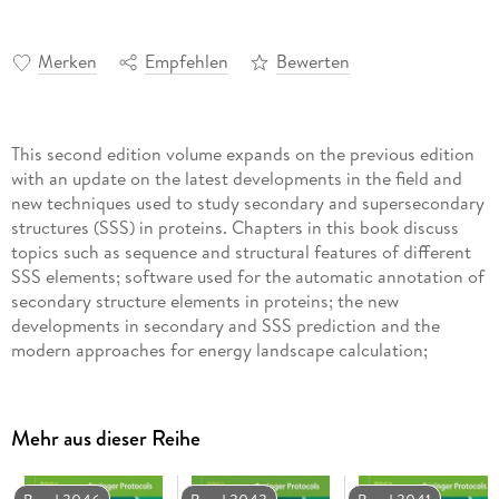
Merken
Empfehlen
Bewerten
This second edition volume expands on the previous edition
with an update on the latest developments in the field and
new techniques used to study secondary and supersecondary
structures (SSS) in proteins. Chapters in this book discuss
topics such as sequence and structural features of different
SSS elements; software used for the automatic annotation of
secondary structure elements in proteins; the new
developments in secondary and SSS prediction and the
modern approaches for energy landscape calculation;
protein misfolding and amyloid structural formation; analysis
of 'transformer proteins'; discovery of the structure of the
hydrophobic nucleus; and discussions of the main principles
Mehr aus dieser Reihe
of protein structures formation. The contributing authors of
the volume are the eminent experts in the field of protein
research and bioinformatics. Written in the highly successful