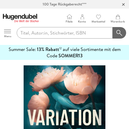
100 Tage Rückgaberecht***
Abholung in über 100 Filialen
Filiale
Konto
Merkzettel
Warenkorb
Hugendubel
Menu
Summer Sale:
13% Rabatt
auf viele Sortimente mit dem
12
mehr
Code
SOMMER13
erfahren