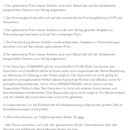
Der gebundene Preis dieses Artikels wird nach Ablauf des auf der Artikelseite
4
dargestellten Datums vom Verlag angehoben.
Der Preisvergleich bezieht sich auf die unverbindliche Preisempfehlung (UVP) des
5
Herstellers.
Der gebundene Preis dieses Artikels wurde vom Verlag gesenkt. Angaben zu
6
Preissenkungen beziehen sich auf den vorherigen Preis.
Die Preisbindung dieses Artikels wurde aufgehoben. Angaben zu Preissenkungen
7
beziehen sich auf den letzten gebundenen Preis.
Der gebundene Preis dieses Artikels wird nach Ablauf des auf der Artikelseite
8
dargestellten Datums vom Verlag angehoben.
Ihr Gutschein SOMMER13 gilt bis einschließlich 10.08.2026. Sie können den
12
Gutschein ausschließlich online einlösen unter www.hugendubel.de. Keine Bestellung
zur Abholung mit Zahlung in der Filiale möglich. Der Gutschein ist nicht gültig für
gesetzlich preisgebundene Artikel (deutschsprachige Bücher und eBooks) sowie für
preisgebundene Kalender, tolino shine (4016621130466), tolino select und das
Hugendubel Hörbuch Abo. Der Gutschein ist nicht mit anderen Gutscheinen und
Geschenkkarten kombinierbar. Eine Barauszahlung ist nicht möglich. Ein Weiterverkauf
und der Handel des Gutscheincodes sind nicht gestattet.
Leider können wir die Echtheit der Kundenbewertung aufgrund der großen Zahl an
15
Einzelbewertungen nicht prüfen.
Alle Informationen zur Tiefpreisgarantie finden Sie
hier
16
Alle Preise verstehen sich inkl. der gesetzlichen MwSt. Informationen über den
*
Versand und anfallende Versandkosten finden Sie
hier