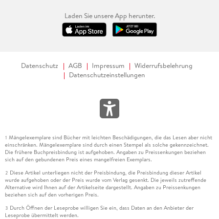
Laden Sie unsere App herunter.
Datenschutz
AGB
Impressum
Widerrufsbelehrung
Datenschutzeinstellungen
Mängelexemplare sind Bücher mit leichten Beschädigungen, die das Lesen aber nicht
1
einschränken. Mängelexemplare sind durch einen Stempel als solche gekennzeichnet.
Die frühere Buchpreisbindung ist aufgehoben. Angaben zu Preissenkungen beziehen
sich auf den gebundenen Preis eines mangelfreien Exemplars.
Diese Artikel unterliegen nicht der Preisbindung, die Preisbindung dieser Artikel
2
wurde aufgehoben oder der Preis wurde vom Verlag gesenkt. Die jeweils zutreffende
Alternative wird Ihnen auf der Artikelseite dargestellt. Angaben zu Preissenkungen
beziehen sich auf den vorherigen Preis.
Durch Öffnen der Leseprobe willigen Sie ein, dass Daten an den Anbieter der
3
Leseprobe übermittelt werden.