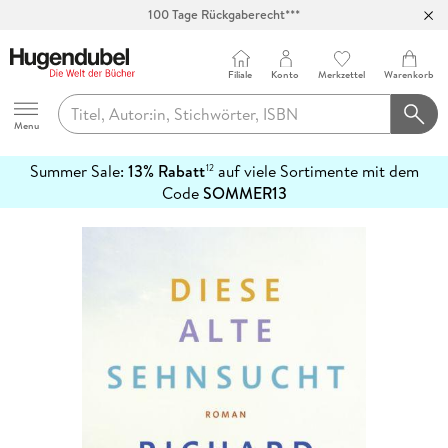
100 Tage Rückgaberecht***
Abholung in über 100 Filialen
Filiale
Konto
Merkzettel
Warenkorb
Hugendubel
Menu
Summer Sale:
13% Rabatt
auf viele Sortimente mit dem
12
mehr
Code
SOMMER13
erfahren