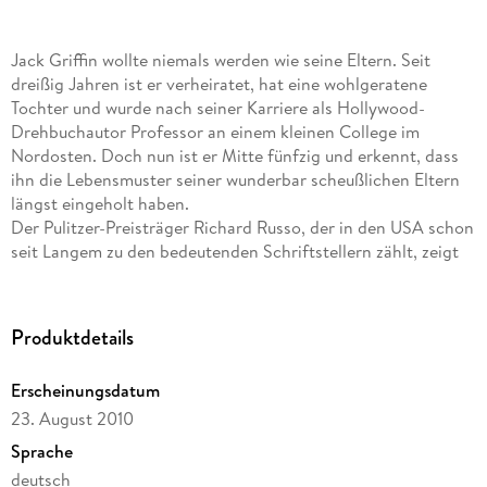
Jack Griffin wollte niemals werden wie seine Eltern. Seit
dreißig Jahren ist er verheiratet, hat eine wohlgeratene
Tochter und wurde nach seiner Karriere als Hollywood-
Drehbuchautor Professor an einem kleinen College im
Nordosten. Doch nun ist er Mitte fünfzig und erkennt, dass
ihn die Lebensmuster seiner wunderbar scheußlichen Eltern
längst eingeholt haben.
Der Pulitzer-Preisträger Richard Russo, der in den USA schon
seit Langem zu den bedeutenden Schriftstellern zählt, zeigt
in seinem facettenreichen Roman, dass wir den
Rollenbildern, denen wir zu entfliehen suchen, niemals ganz
entkommen: Wir wiederholen sie oder verkehren sie in ihr
Produktdetails
Gegenteil. Diese alte Sehnsucht führt ebenso unterhaltsam
wie kunstvoll vor, dass Familie dort ist, wo uns das
Erscheinungsdatum
Schlimmste, aber auch das Beste geschieht.
23. August 2010
»Eine romantische Komödie aus der Lebensmitte, voller
Sprache
Humor und Zuversicht. « The Guardian
deutsch