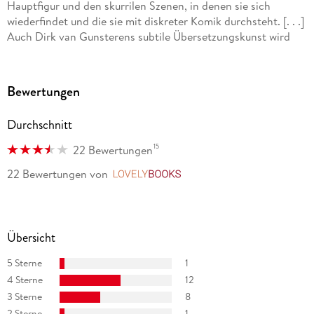
Hauptfigur und den skurrilen Szenen, in denen sie sich
wiederfindet und die sie mit diskreter Komik durchsteht. [. . .]
Auch Dirk van Gunsterens subtile Übersetzungskunst wird
hier besonders schön gefordert.
FAZ
Bewertungen
"Ein mal slapstickhaft komischer, mal nachdenklicher und
nicht selten nostalgischer Roman."
Durchschnitt
KULTURSPIEGEL
15
22 Bewertungen
Diese alte Sehnsucht ist ein mal slapstickhaft komischer, mal
22 Bewertungen
von
LovelyBooks
nachdenklicher Roman darüber, wie schwer es fallen kann,
sich von seiner familiären Prägung zu lösen.
FRANKFURTER RUNDSCHAU
Übersicht
Ein Familienroman mit Tempo, Witz und Tiefgang.
DER KURIER
5 Sterne
1
4 Sterne
12
Russos Prosa ist so selbstgewiss wie die Wellen am Strand
3 Sterne
8
WELT KOMPAKT
2 Sterne
1