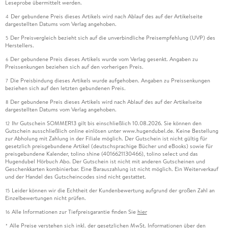
Leseprobe übermittelt werden.
Der gebundene Preis dieses Artikels wird nach Ablauf des auf der Artikelseite
4
dargestellten Datums vom Verlag angehoben.
Der Preisvergleich bezieht sich auf die unverbindliche Preisempfehlung (UVP) des
5
Herstellers.
Der gebundene Preis dieses Artikels wurde vom Verlag gesenkt. Angaben zu
6
Preissenkungen beziehen sich auf den vorherigen Preis.
Die Preisbindung dieses Artikels wurde aufgehoben. Angaben zu Preissenkungen
7
beziehen sich auf den letzten gebundenen Preis.
Der gebundene Preis dieses Artikels wird nach Ablauf des auf der Artikelseite
8
dargestellten Datums vom Verlag angehoben.
Ihr Gutschein SOMMER13 gilt bis einschließlich 10.08.2026. Sie können den
12
Gutschein ausschließlich online einlösen unter www.hugendubel.de. Keine Bestellung
zur Abholung mit Zahlung in der Filiale möglich. Der Gutschein ist nicht gültig für
gesetzlich preisgebundene Artikel (deutschsprachige Bücher und eBooks) sowie für
preisgebundene Kalender, tolino shine (4016621130466), tolino select und das
Hugendubel Hörbuch Abo. Der Gutschein ist nicht mit anderen Gutscheinen und
Geschenkkarten kombinierbar. Eine Barauszahlung ist nicht möglich. Ein Weiterverkauf
und der Handel des Gutscheincodes sind nicht gestattet.
Leider können wir die Echtheit der Kundenbewertung aufgrund der großen Zahl an
15
Einzelbewertungen nicht prüfen.
Alle Informationen zur Tiefpreisgarantie finden Sie
hier
16
Alle Preise verstehen sich inkl. der gesetzlichen MwSt. Informationen über den
*