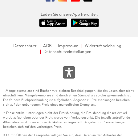
Laden Sie unsere App herunter.
Datenschutz
AGB
Impressum
Widerrufsbelehrung
Datenschutzeinstellungen
Mängelexemplare sind Bücher mit leichten Beschädigungen, die das Lesen aber nicht
1
einschränken. Mängelexemplare sind durch einen Stempel als solche gekennzeichnet.
Die frühere Buchpreisbindung ist aufgehoben. Angaben zu Preissenkungen beziehen
sich auf den gebundenen Preis eines mangelfreien Exemplars.
Diese Artikel unterliegen nicht der Preisbindung, die Preisbindung dieser Artikel
2
wurde aufgehoben oder der Preis wurde vom Verlag gesenkt. Die jeweils zutreffende
Alternative wird Ihnen auf der Artikelseite dargestellt. Angaben zu Preissenkungen
beziehen sich auf den vorherigen Preis.
Durch Öffnen der Leseprobe willigen Sie ein, dass Daten an den Anbieter der
3