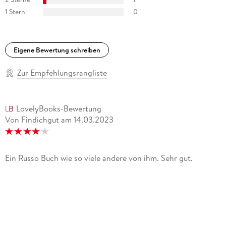
Seine lässig ironischen Kommentare, pointensicher und
1 Stern
0
lebensklug, machen die Lektüre zum Vergnügen. ( )
dramatische und komische Aspekte halten sich in der
Schilderung Russos auf wundersame Weise die Waage.
Eigene Bewertung schreiben
DEUTSCHLANDRADIO KULTUR
Zur Empfehlungsrangliste
Mühelos kann sich dieses wunderbare Buch mit den großen
Romanen von Richard Yates oder John Updike messen.
FRÄNKISCHE LANDESZEITUNG
LovelyBooks-Bewertung
Von Findichgut
am
14.03.2023
Ein Russo Buch wie so viele andere von ihm. Sehr gut.