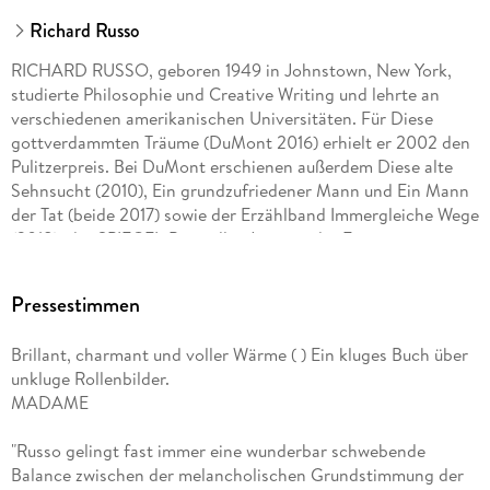
Richard Russo
RICHARD RUSSO, geboren 1949 in Johnstown, New York,
studierte Philosophie und Creative Writing und lehrte an
verschiedenen amerikanischen Universitäten. Für Diese
gottverdammten Träume (DuMont 2016) erhielt er 2002 den
Pulitzerpreis. Bei DuMont erschienen außerdem Diese alte
Sehnsucht (2010), Ein grundzufriedener Mann und Ein Mann
der Tat (beide 2017) sowie der Erzählband Immergleiche Wege
(2018), der SPIEGEL-Bestseller Jenseits der Erwartungen
(2020), Sh*tshow (2020), Mittelalte Männer (2021) und
zuletzt Mohawk (2023).
Pressestimmen
Brillant, charmant und voller Wärme ( ) Ein kluges Buch über
unkluge Rollenbilder.
MADAME
"Russo gelingt fast immer eine wunderbar schwebende
Balance zwischen der melancholischen Grundstimmung der