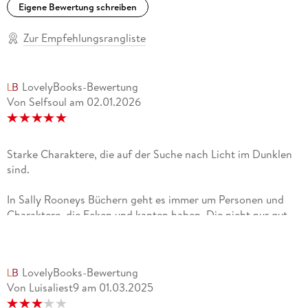
Eigene Bewertung schreiben
Zur Empfehlungsrangliste
LovelyBooks-Bewertung
Von Selfsoul
am
02.01.2026
Starke Charaktere, die auf der Suche nach Licht im Dunklen
sind.
In Sally Rooneys Büchern geht es immer um Personen und
Charaktere, die Ecken und kanten haben. Die nicht nur gut
sind oder eindimensional. Auch hier gelingt ihr es
erneut. Alice ist erfolgreiche Schriftstellerin, Eileen Editorin
eines Literaturmagazins. Beide befreundet seit dem
LovelyBooks-Bewertung
Studium. Alice muss einen psychischen Zusammenbruch
Von Luisaliest9
am
01.03.2025
verarbeiten, Eileen die Trennung von ihrem langfristigen
Freund. Trost findet Alice bei Felix, einem Lagerarbeiter und