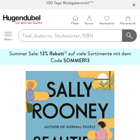
Abholung in über 100 Filialen
Filiale
Konto
Merkzettel
Warenkorb
Hugendubel
Menu
Summer Sale:
13% Rabatt
auf viele Sortimente mit dem
12
mehr
Code
SOMMER13
erfahren