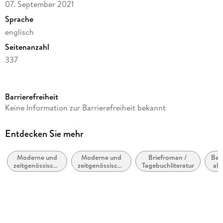
07. September 2021
Sprache
englisch
Seitenanzahl
337
Autor/Autorin
Sally Rooney
Barrierefreiheit
Verlag/Hersteller
Keine Information zur Barrierefreiheit bekannt
Faber And Faber Ltd.
Produktart
Entdecken Sie mehr
gebunden
Moderne und
Moderne und
Briefroman /
Bell
Gewicht
zeitgenössische
zeitgenössische
Tagebuchliteratur
all
458 g
Belletristik:
Liebesromane /
allgemein und
Romance
lite
Größe (L/B/H)
literarisch
nic
G
220/138/33 mm
ISBN