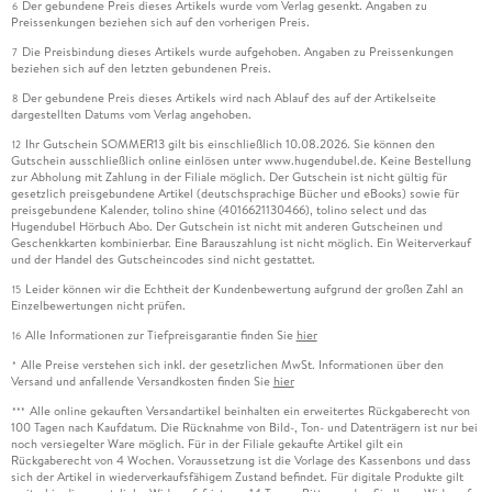
Der gebundene Preis dieses Artikels wurde vom Verlag gesenkt. Angaben zu
6
Preissenkungen beziehen sich auf den vorherigen Preis.
Die Preisbindung dieses Artikels wurde aufgehoben. Angaben zu Preissenkungen
7
beziehen sich auf den letzten gebundenen Preis.
Der gebundene Preis dieses Artikels wird nach Ablauf des auf der Artikelseite
8
dargestellten Datums vom Verlag angehoben.
Ihr Gutschein SOMMER13 gilt bis einschließlich 10.08.2026. Sie können den
12
Gutschein ausschließlich online einlösen unter www.hugendubel.de. Keine Bestellung
zur Abholung mit Zahlung in der Filiale möglich. Der Gutschein ist nicht gültig für
gesetzlich preisgebundene Artikel (deutschsprachige Bücher und eBooks) sowie für
preisgebundene Kalender, tolino shine (4016621130466), tolino select und das
Hugendubel Hörbuch Abo. Der Gutschein ist nicht mit anderen Gutscheinen und
Geschenkkarten kombinierbar. Eine Barauszahlung ist nicht möglich. Ein Weiterverkauf
und der Handel des Gutscheincodes sind nicht gestattet.
Leider können wir die Echtheit der Kundenbewertung aufgrund der großen Zahl an
15
Einzelbewertungen nicht prüfen.
Alle Informationen zur Tiefpreisgarantie finden Sie
hier
16
Alle Preise verstehen sich inkl. der gesetzlichen MwSt. Informationen über den
*
Versand und anfallende Versandkosten finden Sie
hier
Alle online gekauften Versandartikel beinhalten ein erweitertes Rückgaberecht von
***
100 Tagen nach Kaufdatum. Die Rücknahme von Bild-, Ton- und Datenträgern ist nur bei
noch versiegelter Ware möglich. Für in der Filiale gekaufte Artikel gilt ein
Rückgaberecht von 4 Wochen. Voraussetzung ist die Vorlage des Kassenbons und dass
sich der Artikel in wiederverkaufsfähigem Zustand befindet. Für digitale Produkte gilt