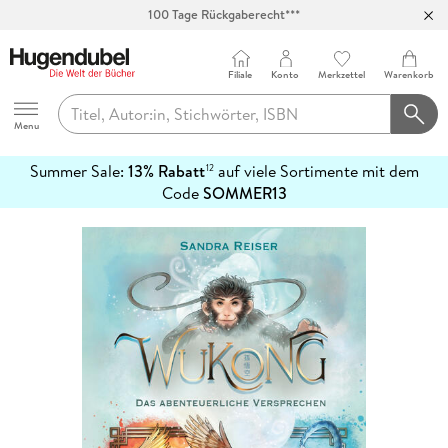
100 Tage Rückgaberecht***
Abholung in über 100 Filialen
Filiale
Konto
Merkzettel
Warenkorb
Hugendubel
Menu
Summer Sale:
13% Rabatt
auf viele Sortimente mit dem
12
mehr
Code
SOMMER13
erfahren