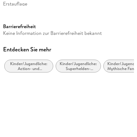
Erstauflage
Seitenanzahl
292
Barrierefreiheit
Altersempfehlung
Keine Information zur Barrierefreiheit bekannt
ab 10 Jahre
Autor/Autorin
Entdecken Sie mehr
Sandra Reiser
Kinder/Jugendliche:
Kinder/Jugendliche:
Kinder/Jugendli
Illustrationen
Action- und
Superhelden-
Mythische Fanta
Melanie Korte
Abenteuergeschichten
Geschichten
Mythische Fikt
Verlag/Hersteller
Hefei Huang Verlag GmbH
Produktart
gebunden
Gewicht
604 g
Größe (L/B/H)