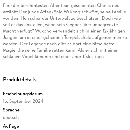
Eine der berühmtesten Abenteuergeschichten Chinas neu
erzählt: Der junge Affenkönig Wukong schwört, seine Familie
vor dem Herrscher der Unterwelt zu beschützen. Doch wie
soll er das anstellen, wenn sein Gegner über unbegrenzte
Macht verfügt? Wukong verwandelt sich in einen 12-jährigen
Jungen, um in einer geheimen Tempelschule aufgenommen zu
werden. Der Legende nach gibt es dort eine rätselhafte
Magie, die seine Familie retten kann. Als er sich mit einer
schlauen Vogeldämonin und einer angriffslustigen
Zauberwaffe anfreundet, fasst er einen gewagten Plan. Was
dann passiert, hätte niemand erwartet. Am allerwenigsten
Wukong.
Produktdetails
Erscheinungsdatum
16. September 2024
Sprache
deutsch
Auflage