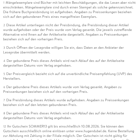
Mängelexemplare sind Bücher mit leichten Beschädigungen, die das Lesen aber nicht
1
einschränken. Mängelexemplare sind durch einen Stempel als solche gekennzeichnet.
Die frühere Buchpreisbindung ist aufgehoben. Angaben zu Preissenkungen beziehen
sich auf den gebundenen Preis eines mangelfreien Exemplars.
Diese Artikel unterliegen nicht der Preisbindung, die Preisbindung dieser Artikel
2
wurde aufgehoben oder der Preis wurde vom Verlag gesenkt. Die jeweils zutreffende
Alternative wird Ihnen auf der Artikelseite dargestellt. Angaben zu Preissenkungen
beziehen sich auf den vorherigen Preis.
Durch Öffnen der Leseprobe willigen Sie ein, dass Daten an den Anbieter der
3
Leseprobe übermittelt werden.
Der gebundene Preis dieses Artikels wird nach Ablauf des auf der Artikelseite
4
dargestellten Datums vom Verlag angehoben.
Der Preisvergleich bezieht sich auf die unverbindliche Preisempfehlung (UVP) des
5
Herstellers.
Der gebundene Preis dieses Artikels wurde vom Verlag gesenkt. Angaben zu
6
Preissenkungen beziehen sich auf den vorherigen Preis.
Die Preisbindung dieses Artikels wurde aufgehoben. Angaben zu Preissenkungen
7
beziehen sich auf den letzten gebundenen Preis.
Der gebundene Preis dieses Artikels wird nach Ablauf des auf der Artikelseite
8
dargestellten Datums vom Verlag angehoben.
Ihr Gutschein SOMMER13 gilt bis einschließlich 10.08.2026. Sie können den
12
Gutschein ausschließlich online einlösen unter www.hugendubel.de. Keine Bestellung
zur Abholung mit Zahlung in der Filiale möglich. Der Gutschein ist nicht gültig für