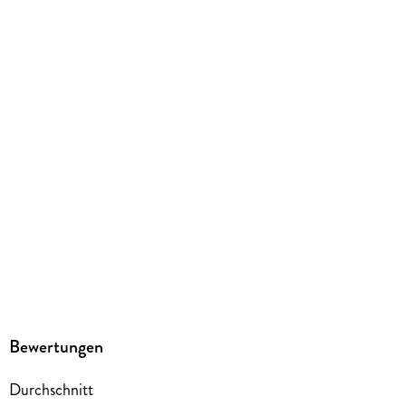
212/153/30 mm
ISBN
9783987960024
Herstelleradresse
Hefei Huang Verlag GmbH, Osterseestraße 50a, 82194
Gröbenzell, kundenbetreuung@huang-verlag.de
Bewertungen
Durchschnitt