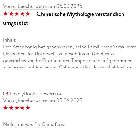
Von
c_buecherwurm
am
05.06.2025
Chinesische Mythologie verständlich
umgesetzt
Inhalt
Der Affenkönig hat geschworen, seine Familie vor Yama, dem
Herrscher der Unterwelt, zu beschützen. Um dies zu
gewährleisten, hofft er in einer Tempelschule aufgenommen
zu werden und hinter das Geheimnis der Unsterblichkeit zu
kommen. Dafür verwandelt er sich in einen 12jährigen Jungen
und erhält den Namen Wukong. Wird ihm das scheinbar
Unmögliche gelingen, mit der Unterstützung einer
LovelyBooks-Bewertung
Vogeldämonin Shushi und einer besonderen Zauberwaffe
Von c_buecherwurm
am
05.06.2025
Jingu Bang?
Meinung
Was für ein tolles Buch! Nicht nur lesenswert für alle, die sich
für chinesische Mythologie interessieren, sondern auch für
Nicht nur was für Chinafans
Abenteuerlustige, die es etwas emotional, witzig, lebendig
und spannend mögen. Ich finde, es ist ihr wunderbar