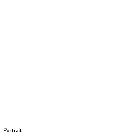
ISBN
9781464249808
Portrait