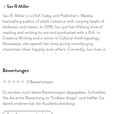
Sav R Miller
Sav R. Miller is a USA Today and Publisher's Weekly
bestselling author of adult romance with varying levels of
darkness and steam. In 2018, Sav put her lifelong love of
reading and writing to use and graduated with a B.A. in
Creative Writing and a minor in Cultural Anthropology.
Nowadays, she spends her time giving morally gray
characters their happily-ever-afters. Currently, Sav lives in
Kentucky with her dogs Lord Byron, Poe, and Arrow. She
loves sitcoms, silence, and sardonic humor.
Bewertungen
0 Bewertungen
Es wurden noch keine Bewertungen abgegeben. Schreiben
Sie die erste Bewertung zu "Endless Anger" und helfen Sie
damit anderen bei der Kaufentscheidung.