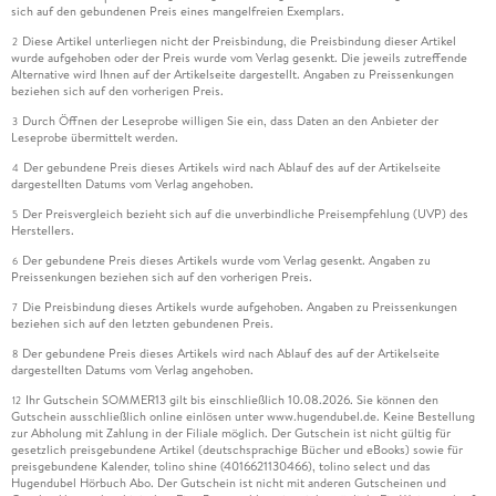
sich auf den gebundenen Preis eines mangelfreien Exemplars.
Diese Artikel unterliegen nicht der Preisbindung, die Preisbindung dieser Artikel
2
wurde aufgehoben oder der Preis wurde vom Verlag gesenkt. Die jeweils zutreffende
Alternative wird Ihnen auf der Artikelseite dargestellt. Angaben zu Preissenkungen
beziehen sich auf den vorherigen Preis.
Durch Öffnen der Leseprobe willigen Sie ein, dass Daten an den Anbieter der
3
Leseprobe übermittelt werden.
Der gebundene Preis dieses Artikels wird nach Ablauf des auf der Artikelseite
4
dargestellten Datums vom Verlag angehoben.
Der Preisvergleich bezieht sich auf die unverbindliche Preisempfehlung (UVP) des
5
Herstellers.
Der gebundene Preis dieses Artikels wurde vom Verlag gesenkt. Angaben zu
6
Preissenkungen beziehen sich auf den vorherigen Preis.
Die Preisbindung dieses Artikels wurde aufgehoben. Angaben zu Preissenkungen
7
beziehen sich auf den letzten gebundenen Preis.
Der gebundene Preis dieses Artikels wird nach Ablauf des auf der Artikelseite
8
dargestellten Datums vom Verlag angehoben.
Ihr Gutschein SOMMER13 gilt bis einschließlich 10.08.2026. Sie können den
12
Gutschein ausschließlich online einlösen unter www.hugendubel.de. Keine Bestellung
zur Abholung mit Zahlung in der Filiale möglich. Der Gutschein ist nicht gültig für
gesetzlich preisgebundene Artikel (deutschsprachige Bücher und eBooks) sowie für
preisgebundene Kalender, tolino shine (4016621130466), tolino select und das
Hugendubel Hörbuch Abo. Der Gutschein ist nicht mit anderen Gutscheinen und