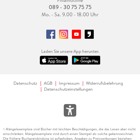
089 - 30 75 75 75
Mo. - Sa. 9.00 - 18.00 Uhr
Laden Sie unsere App herunter.
Datenschutz
AGB
Impressum
Widerrufsbelehrung
Datenschutzeinstellungen
Mängelexemplare sind Bücher mit leichten Beschädigungen, die das Lesen aber nicht
1
einschränken. Mängelexemplare sind durch einen Stempel als solche gekennzeichnet.
Die frühere Buchpreisbindung ist aufgehoben. Angaben zu Preissenkungen beziehen