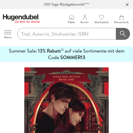
100 Tage Rückgaberecht***
Abholung in über 100 Filialen
Filiale
Konto
Merkzettel
Warenkorb
Hugendubel
Menu
Summer Sale:
13% Rabatt
auf viele Sortimente mit dem
12
mehr
Code
SOMMER13
erfahren