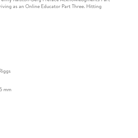
ving as an Online Educator Part Three. Hitting
ences About the Author Index
Riggs
25 mm