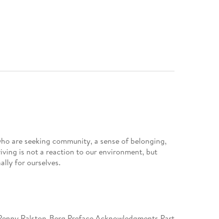
 who are seeking community, a sense of belonging,
iving is not a reaction to our environment, but
ally for ourselves.
-Penny Ralston-Berg Preface Acknowledgments Part