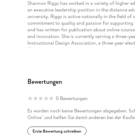
Shannon Riggs has worked in a variety of higher ed
an executive leadership position in the distance edu
university. Riggs is active nationally in the field o
commitment to quality and passion for supporting f
and has written for publication about online cours
and innovation. She is currently serving a three-ye
Instructional Design Association, a three-year el
Committee, and a three-year elected position on t
Education Cooperative for Educational Technologie
currently the executive director for program devel
Campus. Previously, she directed the award-winni
University. Katie is also a Certified Coach through 
Bewertungen
avid writer and researcher with a passion for proce
to be a successful academic. For the past several 
design best practices, institutional supports for acc
0 Bewertungen
scholarship of teaching and learning practitioners
on topics related to writing and publication; creati
Es wurden noch keine Bewertungen abgegeben. Schr
personal branding; and teaching and learning with 
Online" und helfen Sie damit anderen bei der Kauf
Ac: A Guide to Alternative Academic Careers (Styl
Tobin), Managing Your Professional Identity Online:
Erste Bewertung schreiben