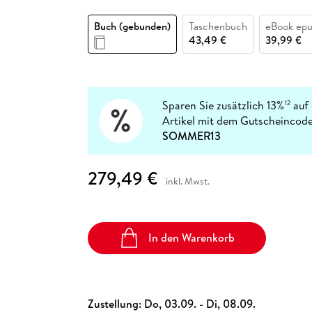
Fremdsprachige Bücher
n Lernhilfen
 Jugendbücher
eiber
Hörbuch Downloads im Bundle
cher
 Vergleich
 Puzzlezubehör
Lernen
New Adult
STABILO
Taschenbücher
Buch (gebunden)
Taschenbuch
eBook ep
hilfen
hriller
 Backen
er
lender
Ratgeber
43,49 €
39,99 €
op
hriller
Romance
Sachbücher
precher:innen
Science Fiction
Sparen Sie zusätzlich 13%
auf 
12
Artikel mit dem Gutscheincode
Fremdsprachige Bücher
SOMMER13
279,49 €
inkl. Mwst.
In den Warenkorb
Zustellung:
Do, 03.09. - Di, 08.09.