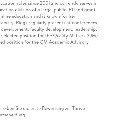
ucation roles since 2001 and currently serves in
cation division of a large, public, R1 land grant
f online education and is known for her
aculty. Riggs regularly presents at conferences
e development, faculty development, leadership,
ar elected position for the Quality Matters (QM)
ected position for the QM Academic Advisory
he Western Interstate Commission for Higher
s (WCET) Steering Committee. Dr. Katie Linder is
opment at Kansas State University Global
ng Ecampus Research Unit at Oregon State
the International Coach Federation. Katie is an
ss and peeking behind the scenes at what it takes
years, her work has focused on blended course
essible online learning, and research literacy for
 and distance education stakeholders. She speaks
vity and productivity; self-promotion and
eiben Sie die erste Bewertung zu "Thrive
technology.Her latest works include Going Alt-
entscheidung.
us, 2020; co-authored with Kevin Kelly and Tom
 A Guide for Faculty, Staff, and Administrators