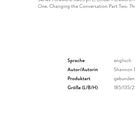
One. Changing the Conversation Part Two. Thri
Your Stride Part Four. Leading the Way Refer
Sprache
englisch
Autor/Autorin
Shannon 
Produktart
gebunden
Größe (L/B/H)
185/135/