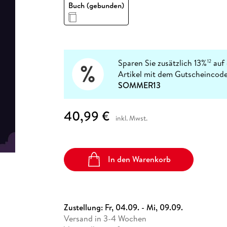
Fremdsprachige Bücher
Buch (gebunden)
n Lernhilfen
 Jugendbücher
eiber
Hörbuch Downloads im Bundle
cher
 Vergleich
 Puzzlezubehör
Lernen
New Adult
STABILO
Taschenbücher
hilfen
hriller
 Backen
er
lender
Ratgeber
op
hriller
Romance
Sachbücher
Sparen Sie zusätzlich 13%
auf 
12
precher:innen
Artikel mit dem Gutscheincode
Science Fiction
SOMMER13
Fremdsprachige Bücher
40,99 €
inkl. Mwst.
In den Warenkorb
Zustellung:
Fr, 04.09. - Mi, 09.09.
Versand in 3-4 Wochen