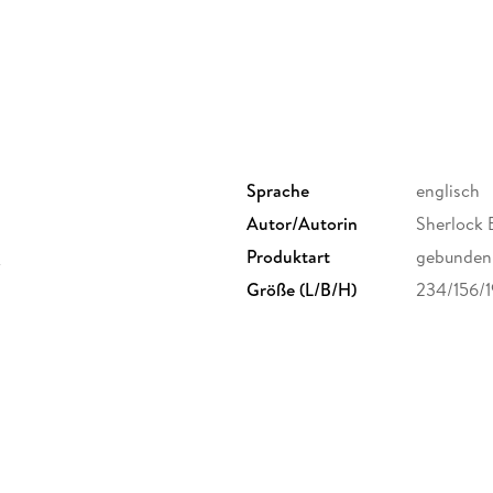
As a reproduction of a historical artifact, th
pictures, errant marks, etc. Scholars believe,
to be preserved, reproduced, and made general
support of the preservation process, and than
knowledge alive and relevant.
Sprache
englisch
Autor/Autorin
Sherlock 
C
Produktart
gebunden
Größe (L/B/H)
234/156/