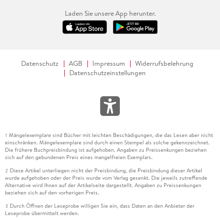
Laden Sie unsere App herunter.
Datenschutz
AGB
Impressum
Widerrufsbelehrung
Datenschutzeinstellungen
Mängelexemplare sind Bücher mit leichten Beschädigungen, die das Lesen aber nicht
1
einschränken. Mängelexemplare sind durch einen Stempel als solche gekennzeichnet.
Die frühere Buchpreisbindung ist aufgehoben. Angaben zu Preissenkungen beziehen
sich auf den gebundenen Preis eines mangelfreien Exemplars.
Diese Artikel unterliegen nicht der Preisbindung, die Preisbindung dieser Artikel
2
wurde aufgehoben oder der Preis wurde vom Verlag gesenkt. Die jeweils zutreffende
Alternative wird Ihnen auf der Artikelseite dargestellt. Angaben zu Preissenkungen
beziehen sich auf den vorherigen Preis.
Durch Öffnen der Leseprobe willigen Sie ein, dass Daten an den Anbieter der
3
Leseprobe übermittelt werden.