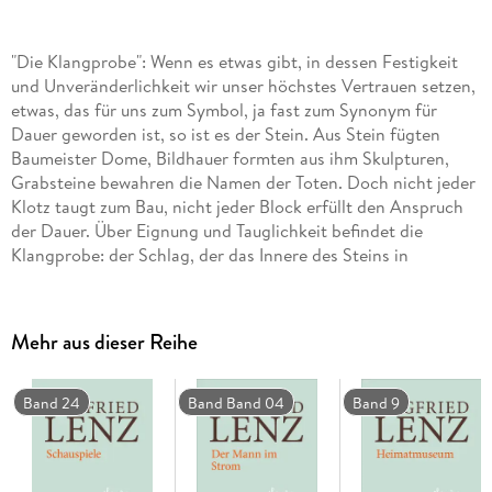
"Die Klangprobe": Wenn es etwas gibt, in dessen Festigkeit
und Unveränderlichkeit wir unser höchstes Vertrauen setzen,
etwas, das für uns zum Symbol, ja fast zum Synonym für
Dauer geworden ist, so ist es der Stein. Aus Stein fügten
Baumeister Dome, Bildhauer formten aus ihm Skulpturen,
Grabsteine bewahren die Namen der Toten. Doch nicht jeder
Klotz taugt zum Bau, nicht jeder Block erfüllt den Anspruch
der Dauer. Über Eignung und Tauglichkeit befindet die
Klangprobe: der Schlag, der das Innere des Steins in
Schwingung versetzt und dem sachkundigen Prüfer Auskunft
gibt über verborgene Risse, Hohlräume und Einsprengungen.
Wie der Steinmetz den Stein, unterwirft Siegfried Lenz in
Mehr aus dieser Reihe
diesem Roman die Menschen der Klangprobe: er prüft ihr
Vertrauen in die Verläßlichkeit der Dauer, er konfrontiert sie
mit den Zeichen des Zerfalls. Er hält dem Bildhauer Hans
Band 24
Band Band 04
Band 9
Bode die Schäden vor Augen, die der Steinfraß seinen
Skulpturen zugefügt hat; er zeigt Jan, dem Sohn des
Bildhauers, die Welt aus der Perspektive eines jungen