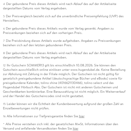
Der gebundene Preis dieses Artikels wird nach Ablauf des auf der Artikelseite
4
dargestellten Datums vom Verlag angehoben.
Der Preisvergleich bezieht sich auf die unverbindliche Preisempfehlung (UVP) des
5
Herstellers.
Der gebundene Preis dieses Artikels wurde vom Verlag gesenkt. Angaben zu
6
Preissenkungen beziehen sich auf den vorherigen Preis.
Die Preisbindung dieses Artikels wurde aufgehoben. Angaben zu Preissenkungen
7
beziehen sich auf den letzten gebundenen Preis.
Der gebundene Preis dieses Artikels wird nach Ablauf des auf der Artikelseite
8
dargestellten Datums vom Verlag angehoben.
Ihr Gutschein SOMMER13 gilt bis einschließlich 10.08.2026. Sie können den
12
Gutschein ausschließlich online einlösen unter www.hugendubel.de. Keine Bestellung
zur Abholung mit Zahlung in der Filiale möglich. Der Gutschein ist nicht gültig für
gesetzlich preisgebundene Artikel (deutschsprachige Bücher und eBooks) sowie für
preisgebundene Kalender, tolino shine (4016621130466), tolino select und das
Hugendubel Hörbuch Abo. Der Gutschein ist nicht mit anderen Gutscheinen und
Geschenkkarten kombinierbar. Eine Barauszahlung ist nicht möglich. Ein Weiterverkauf
und der Handel des Gutscheincodes sind nicht gestattet.
Leider können wir die Echtheit der Kundenbewertung aufgrund der großen Zahl an
15
Einzelbewertungen nicht prüfen.
Alle Informationen zur Tiefpreisgarantie finden Sie
hier
16
Alle Preise verstehen sich inkl. der gesetzlichen MwSt. Informationen über den
*
Versand und anfallende Versandkosten finden Sie
hier