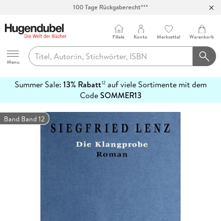
100 Tage Rückgaberecht***
Abholung in über 100 Filialen
Filiale
Konto
Merkzettel
Warenkorb
Hugendubel
Menu
Summer Sale:
13% Rabatt
auf viele Sortimente mit dem
12
mehr
Code
SOMMER13
erfahren
Band Band 12