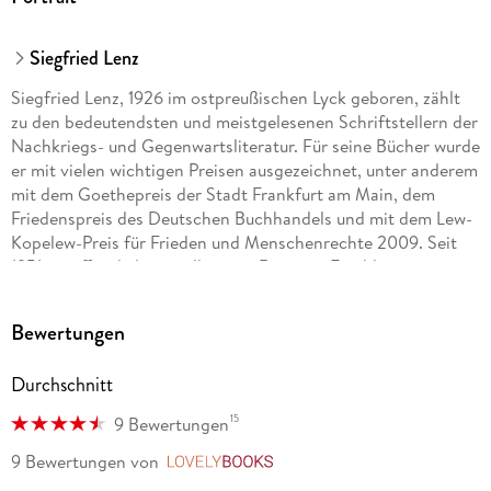
Siegfried Lenz
Siegfried Lenz, 1926 im ostpreußischen Lyck geboren, zählt
zu den bedeutendsten und meistgelesenen Schriftstellern der
Nachkriegs- und Gegenwartsliteratur. Für seine Bücher wurde
er mit vielen wichtigen Preisen ausgezeichnet, unter anderem
mit dem Goethepreis der Stadt Frankfurt am Main, dem
Friedenspreis des Deutschen Buchhandels und mit dem Lew-
Kopelew-Preis für Frieden und Menschenrechte 2009. Seit
1951 veröffentlichte er alle seine Romane, Erzählungen,
Essays und Bühnenwerke im Hoffmann und Campe Verlag. Er
starb am 7. Oktober 2014 im Alter von 88 Jahren.
Bewertungen
Durchschnitt
15
9 Bewertungen
9 Bewertungen
von
LovelyBooks