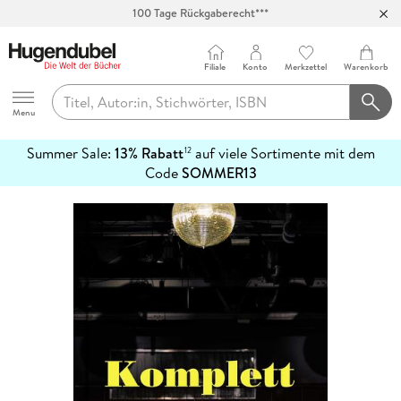
100 Tage Rückgaberecht***
Abholung in über 100 Filialen
Filiale
Konto
Merkzettel
Warenkorb
Hugendubel
Menu
Summer Sale:
13% Rabatt
auf viele Sortimente mit dem
12
mehr
Code
SOMMER13
erfahren