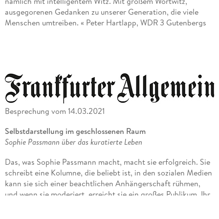
nämlich mit intelligentem Witz. Mit großem Wortwitz,
ausgegorenen Gedanken zu unserer Generation, die viele
Menschen umtreiben. « Peter Hartlapp, WDR 3 Gutenbergs
Welt
»In einem Bewusstseinsstrom aus Selbstironie, Zynismus und
brutaler Ehrlichkeit nimmt Sophie Passmann die bürgerliche
Einöde auseinander, in der wir uns alle zu gerne verkriechen. «
Jolie
»Sophie Passmann findet die richtigen Worte. « Esquire
Besprechung vom 14.03.2021
»[Passmann] schafft es, mit Charme und Augenzwinkern, die
Selbstdarstellung im geschlossenen Raum
Lesenden zum Schmunzeln zu bringen. « Hannah Rosner,
Sophie Passmann über das kuratierte Leben
literaturkritik. de
Das, was Sophie Passmann macht, macht sie erfolgreich. Sie
schreibt eine Kolumne, die beliebt ist, in den sozialen Medien
»In einem fort Sätze, bei denen man den Like-Button sucht. «
kann sie sich einer beachtlichen Anhängerschaft rühmen,
Spiegel Bestseller
und wenn sie moderiert, erreicht sie ein großes Publikum. Ihr
erstes Buch war ein Bestseller. Damals unterhielt sich die
»Kein Buch fürs Regal, sondern für den Tisch, zum immer
Mittzwanzigerin mit alten deutschen Männern. Passmann ist
wieder nach- und querlesen. « Ulf Engelmayer, radiolounge