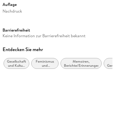
Auflage
Nachdruck
Seitenanzahl
192
Barrierefreiheit
Autor/Autorin
Keine Information zur Barrierefreiheit bekannt
Sophie Passmann
Verlag/Hersteller
Entdecken Sie mehr
Kiepenheuer & Witsch GmbH
Gesellschaft
Feminismus
Memoiren,
Originaltitel
und Kultur,
und
Berichte/Erinnerungen
Gene
Komplett Gänsehaut
allgemein
feministische
Theorie
Originalsprache
deutsch
Produktart
gebunden
Gewicht
286 g