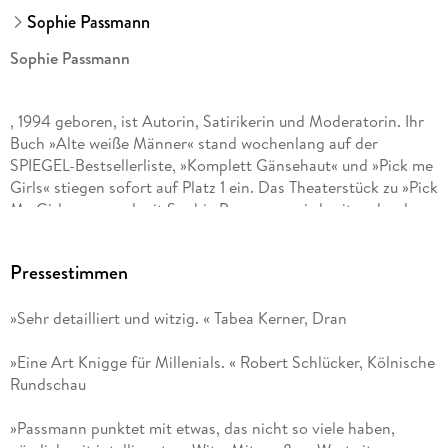
Sophie Passmann
Sophie Passmann
, 1994 geboren, ist Autorin, Satirikerin und Moderatorin. Ihr
Buch »Alte weiße Männer« stand wochenlang auf der
SPIEGEL-Bestsellerliste, »Komplett Gänsehaut« und »Pick me
Girls« stiegen sofort auf Platz 1 ein. Das Theaterstück zu »Pick
Me Girls« von und mit Sophie Passmann wird seit mehr als
einem Jahr am Berliner Ensemble aufgeführt jede Aufführung
ist in kurzer Zeit ausverkauft. Ihr Solo-Podcast »Der Sophie
Pressestimmen
Passmann Podcast« ist ein riesiger Erfolg und erreicht seit
März 2025 wöchentlich eine große und treue
»Sehr detailliert und witzig. « Tabea Kerner, Dran
Hörer:innenschaft über Streamingplattformen und YouTube.
»Eine Art Knigge für Millenials. « Robert Schlücker, Kölnische
Rundschau
»Passmann punktet mit etwas, das nicht so viele haben,