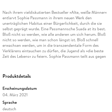
Nach ihrem vieldiskutierten Bestseller »Alte, weiße Männer«
entlarvt Sophie Passmann in ihrem neuen Werk den
unerträglichen Habitus einer Bürgerlichkeit, durch die sie
selbst geprägt wurde. Eine Passmannsche Suada at its best.
Bloß nicht so werden, wie alle anderen um sich herum. Bloß
nicht so werden, wie man schon längst ist. Bloß schnell
erwachsen werden, um in die transzendentale Form des
Verklärens eintauchen zu dürfen, die Jugend als »die beste
Zeit des Lebens« zu feiern. Sophie Passmann teilt aus gegen
alle, am verheerendsten aber gegen sich selbst und
ihresgleichen. Zornig und böse, sanft und lustig zugleich zieht
sie uns mit rein ins tiefe Tal der bürgerlichen Langeweile im
Produktdetails
westdeutschen Mittelstand. Sie geht vehement vor gegen die
hedonistische Haltung einer wohlgemerkt nicht homogenen
Erscheinungsdatum
Generation, die ihr selbst nur allzu bekannt ist. Dies ist kein
04. März 2021
Memoir, kein Roman, keine Biographie, es ist: literarischer
Selbsthass. Das finden Sie anmaßend? Genau das ist es und
Sprache
genau das will Sophie Passmann: sich anmaßen, das zu tun,
deutsch
was sie tun möchte. Komplett Gänsehaut einfach.