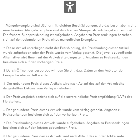
sich abarbeiten, die könnten im Erzählen selbst einen
originellen Witz entwickeln.
Mängelexemplare sind Bücher mit leichten Beschädigungen, die das Lesen aber nicht
So drängt sich aber vor allem immer wieder die eine Frage in
1
einschränken. Mängelexemplare sind durch einen Stempel als solche gekennzeichnet.
den Vordergrund: wer "man" denn eigentlich ist. Es könnte ja
Die frühere Buchpreisbindung ist aufgehoben. Angaben zu Preissenkungen beziehen
wenigstens Passmann sein, die sich durch ein generisch
sich auf den gebundenen Preis eines mangelfreien Exemplars.
maskulines Pronomen von ihrer Stimme als "der Passmann"
Diese Artikel unterliegen nicht der Preisbindung, die Preisbindung dieser Artikel
2
wurde aufgehoben oder der Preis wurde vom Verlag gesenkt. Die jeweils zutreffende
zu lösen sucht. Damit bleibt aber auch die Erzählstimme
Alternative wird Ihnen auf der Artikelseite dargestellt. Angaben zu Preissenkungen
selbst konturlos auf ihrer "man"-Stufe sitzen, die dann doch
beziehen sich auf den vorherigen Preis.
nicht blasiert genug ist, sich wirklich über ihre ebenfalls nur
Durch Öffnen der Leseprobe willigen Sie ein, dass Daten an den Anbieter der
3
halb blasierten Freunde zu erheben und ihnen Gesichter und
Leseprobe übermittelt werden.
Namen zu geben. Vielleicht hätte eine dezidiert fiktive
Der gebundene Preis dieses Artikels wird nach Ablauf des auf der Artikelseite
4
Erzählerin mehr Raum gehabt, um weiter zum Schlag
dargestellten Datums vom Verlag angehoben.
auszuholen.
Der Preisvergleich bezieht sich auf die unverbindliche Preisempfehlung (UVP) des
5
Herstellers.
"Man" kann nur hoffen, dass sie durch diese unscharfe Form
Der gebundene Preis dieses Artikels wurde vom Verlag gesenkt. Angaben zu
6
nicht eine weitere Ironie-Stufe besteigt: Damit all diejenigen,
Preissenkungen beziehen sich auf den vorherigen Preis.
die charakterlich so breiig sind, sich widerstandslos in diesem
Die Preisbindung dieses Artikels wurde aufgehoben. Angaben zu Preissenkungen
7
beziehen sich auf den letzten gebundenen Preis.
"man" begreifen lassen zu wollen, beim Lesen "komplett
Gänsehaut" bekommen, weil sie denken: "OMG, das bin so
Der gebundene Preis dieses Artikels wird nach Ablauf des auf der Artikelseite
8