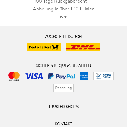
100 Tage Rückgaberecht***
abfotografiert. Aber sie weiß eben auch, wie man lästige
junge Männer erträgt, die einem erzählen, dass David Foster
Abholung in über 100 Filialen
Wallace "ein toller Autor" sei. "Friséesalat mit Orangenfilets"
uvm.
schreit so sehr nach der Küche der Neunziger wie die Kritik
einer verwöhnten, deutschen Jugend. Vielleicht hat sich gar
nicht so viel verändert?
ZUGESTELLT DURCH
Doch, heute ist das anders. Denn das, was früher über
tausend Seiten passierte, das alles findet heute für die junge
Bourgeoise im immer gleichen Satz statt: Man weiß, was
politisch korrekt ist, ist dabei konsequent inkonsequent,
SICHER & BEQUEM BEZAHLEN
immer beschämt-dekadent und vor allem natürlich verlogen.
Aber "man weiß das" eben.
So streift man gedanklich mit der Erzählerin dieses Buchs
durch Küche, Wohn- und Badezimmer und landet
zwischendurch auf dem Balkon, auf dem die heutigen Ende
Zwanzigjährigen anscheinend niemals Gouda aus der Packung
TRUSTED SHOPS
essen, sondern nur Avocado löffeln würden, weil der Balkon
dieser Ort sei, "wo man der Welt beweisen muss, dass man so
KONTAKT
oder so wohnt". Natürlich immer mitdenkend, "dass natürlich