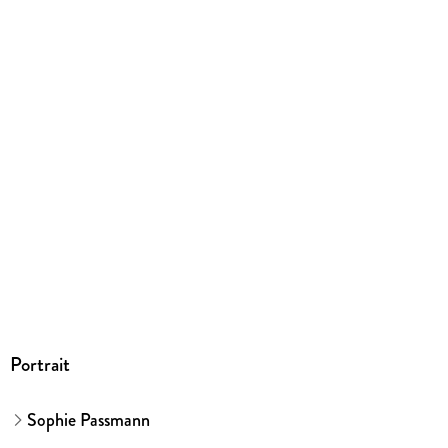
ISBN
9783462053593
Herstelleradresse
Verlag Kiepenheuer & Witsch GmbH & Co. KG,
Bahnhofsvorplatz 1, 50667 Köln, Verlag Kiepenheuer &
Witsch GmbH & Co. KG, produktsicherheit@kiwi-verlag.de
Portrait
Sophie Passmann