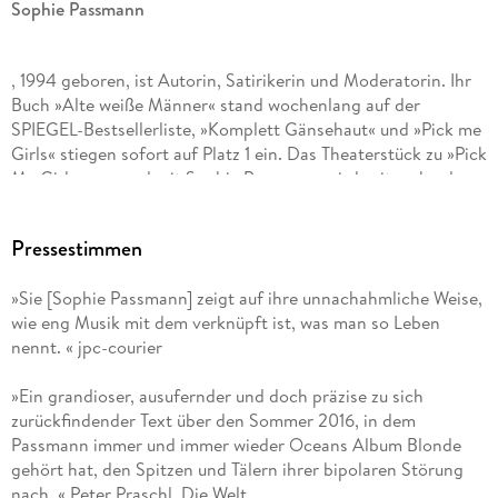
Sophie Passmann
, 1994 geboren, ist Autorin, Satirikerin und Moderatorin. Ihr
Buch »Alte weiße Männer« stand wochenlang auf der
SPIEGEL-Bestsellerliste, »Komplett Gänsehaut« und »Pick me
Girls« stiegen sofort auf Platz 1 ein. Das Theaterstück zu »Pick
Me Girls« von und mit Sophie Passmann wird seit mehr als
einem Jahr am Berliner Ensemble aufgeführt jede Aufführung
ist in kurzer Zeit ausverkauft. Ihr Solo-Podcast »Der Sophie
Pressestimmen
Passmann Podcast« ist ein riesiger Erfolg und erreicht seit
März 2025 wöchentlich eine große und treue
»Sie [Sophie Passmann] zeigt auf ihre unnachahmliche Weise,
Hörer:innenschaft über Streamingplattformen und YouTube.
wie eng Musik mit dem verknüpft ist, was man so Leben
nennt. « jpc-courier
»Ein grandioser, ausufernder und doch präzise zu sich
zurückfindender Text über den Sommer 2016, in dem
Passmann immer und immer wieder Oceans Album Blonde
gehört hat, den Spitzen und Tälern ihrer bipolaren Störung
nach. « Peter Praschl, Die Welt