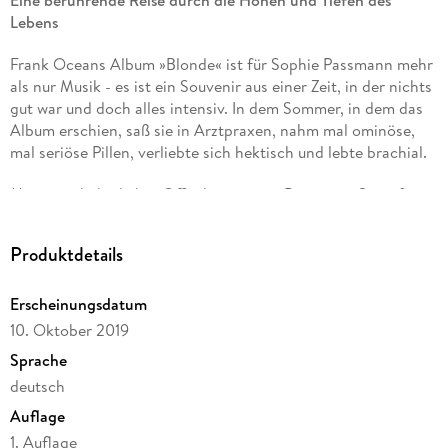
Lebens
Frank Oceans Album »Blonde« ist für Sophie Passmann mehr
als nur Musik - es ist ein Souvenir aus einer Zeit, in der nichts
gut war und doch alles intensiv. In dem Sommer, in dem das
Album erschien, saß sie in Arztpraxen, nahm mal ominöse,
mal seriöse Pillen, verliebte sich hektisch und lebte brachial.
Mit unnachahmlicher Offenheit seziert Passmann Song für
Song das Album von Frank Ocean und offenbart dabei ihre
innersten Gefühle und Erlebnisse. Sie zeigt, wie eng Musik
Produktdetails
mit dem Leben verwoben ist und wie sie uns durch die
dunkelsten Stunden tragen kann. Eine ergreifende Reflexion
Erscheinungsdatum
über die heilende Kraft der Musik und die Herausforderungen
mentaler Gesundheit.
10. Oktober 2019
Sprache
deutsch
Auflage
1. Auflage