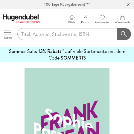
100 Tage Rückgaberecht***
Abholung in über 100 Filialen
Filiale
Konto
Merkzettel
Warenkorb
Hugendubel
Menu
Summer Sale:
13% Rabatt
auf viele Sortimente mit dem
12
mehr
Code
SOMMER13
erfahren