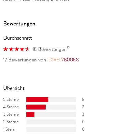
»Sophie Passmann zeigt auf ihre unnachahmliche Weise, wie
eng Musik mit dem verknüpft ist, was man so Leben nennt. «
Bewertungen
der-kultur-blog. de
Durchschnitt
15
18 Bewertungen
17 Bewertungen
von
LovelyBooks
Übersicht
5 Sterne
8
4 Sterne
7
3 Sterne
3
2 Sterne
0
1 Stern
0