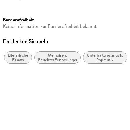
Seitenanzahl
96
Barrierefreiheit
Reihe
Keine Information zur Barrierefreiheit bekannt
KiWi Musikbibliothek
Autor/Autorin
Entdecken Sie mehr
Sophie Passmann
Literarische
Memoiren,
Unterhaltungsmusik,
Verlag/Hersteller
Essays
Berichte/Erinnerungen
Popmusik
Kiepenheuer & Witsch GmbH
Produktart
gebunden
Abbildungen
2-farbig
Gewicht
118 g
Größe (L/B/H)
164/113/15 mm