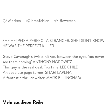
Merken
Empfehlen
Bewerten
SHE HELPED A PERFECT A STRANGER. SHE DIDN'T KNOW
HE WAS THE PERFECT KILLER...
'Steve Cavanagh's twists hit you between the eyes. You never
see them coming' ANTHONY HOROWITZ
'This guy is the real deal. Trust me' LEE CHILD
'An absolute page turner' SHARI LAPENA
'A fantastic thriller writer' MARK BILLINGHAM
Elly Parker had everything.
Perfect husband. Perfect apartment. Perfect friends and the
perfect job.
Mehr aus dieser Reihe
As an internet celebrity - famed for her random acts of