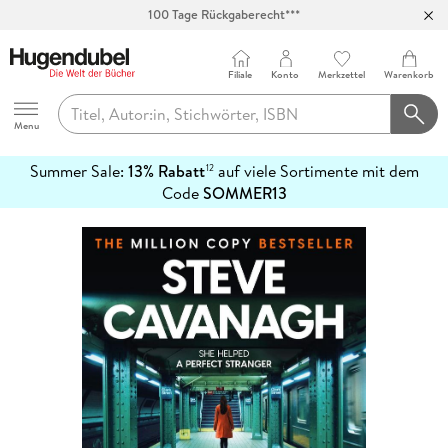
Abholung in über 100 Filialen
Filiale
Konto
Merkzettel
Warenkorb
Hugendubel
Menu
Summer Sale:
13% Rabatt
auf viele Sortimente mit dem
12
mehr
Code
SOMMER13
erfahren