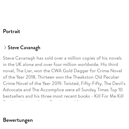
Portrait
Steve Cavanagh
Steve Cavanagh has sold over a million copies of his novels
in the UK alone and over four million worldwide. His third
novel, The Liar, won the CWA Gold Dagger for Crime Novel
of the Year 2018. Thirteen won the Theakston Old Peculier
Crime Novel of the Year 2019. Twisted, Fifty-Fifty, The Devil's
Advocate and The Accomplice were all Sunday Times Top 10
bestsellers and his three most recent books - Kill For Me Kill
For You, Witness 8 and Two Kinds of Stranger - were all
Sunday Times Top 5 bestsellers.
Bewertungen